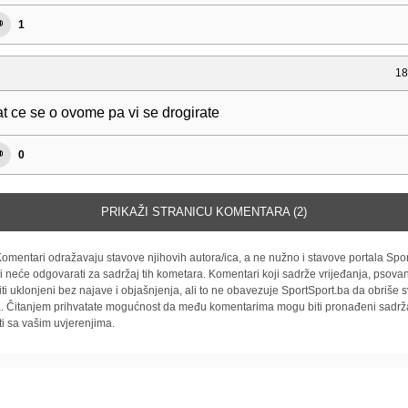
1
18
at ce se o ovome pa vi se drogirate
0
PRIKAŽI STRANICU KOMENTARA (2)
omentari odražavaju stavove njihovih autora/ica, a ne nužno i stavove portala Spor
i neće odgovarati za sadržaj tih kometara. Komentari koji sadrže vrijeđanja, psovan
iti uklonjeni bez najave i objašnjenja, ali to ne obavezuje SportSport.ba da obriše
la. Čitanjem prihvatate mogućnost da među komentarima mogu biti pronađeni sadrža
ti sa vašim uvjerenjima.