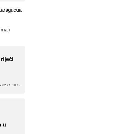
nkaragucua
imali
riječi
7.02.24. 19:42
a u