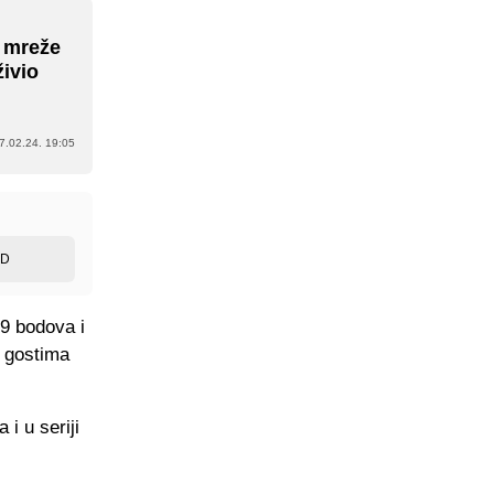
' mreže
živio
7.02.24. 19:05
ED
69 bodova i
u gostima
i u seriji