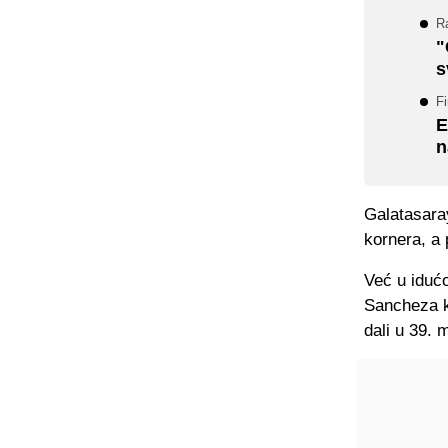
Ra
"
s
F
E
n
Galatasaray
kornera, a
Već u idućo
Sancheza ko
dali u 39. 