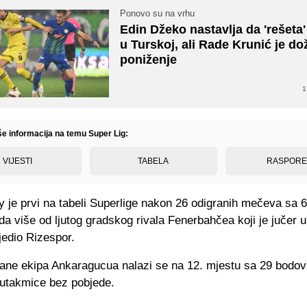
Ponovo su na vrhu
Edin Džeko nastavlja da 'rešeta
u Turskoj, ali Rade Krunić je do
poniženje
1
še informacija na temu Super Lig:
VIJESTI
TABELA
RASPOR
 je prvi na tabeli Superlige nakon 26 odigranih mečeva sa 
a više od ljutog gradskog rivala Fenerbahčea koji je jučer 
jedio Rizespor.
ane ekipa Ankaragucua nalazi se na 12. mjestu sa 29 bodova 
i utakmice bez pobjede.