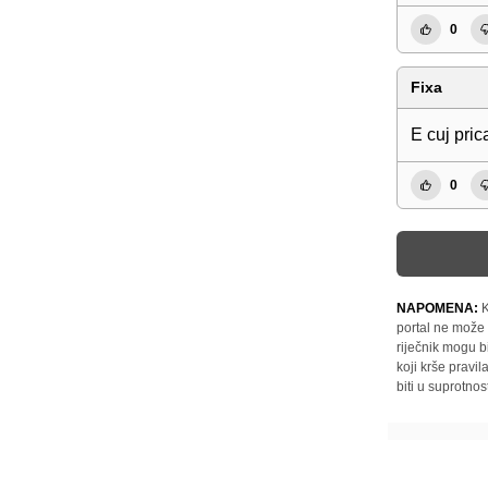
0
Fixa
E cuj pric
0
NAPOMENA:
K
portal ne može 
riječnik mogu b
koji krše pravi
biti u suprotnos