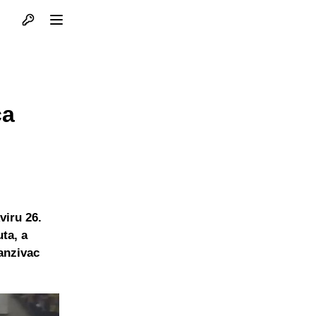
Otvori profil
Otvori meni
ća
viru 26.
ta, a
fanzivac