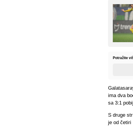
Potražite vi
Galatasaray
ima dva bod
sa 3:1 pobi
S druge str
je od četir