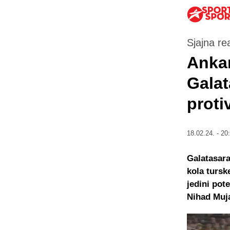
Sjajna re
Anka
Galat
proti
18.02.24. - 20
Galatasara
kola tursk
jedini pot
Nihad Muja