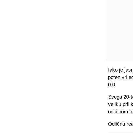
Iako je jas
potez vrij
0:0.
Svega 20-ta
veliku prili
odličnom i
Odličnu re