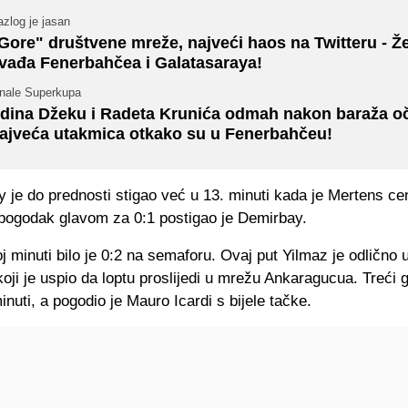
zlog je jasan
Gore" društvene mreže, najveći haos na Twitteru - Ž
vađa Fenerbahčea i Galatasaraya!
inale Superkupa
dina Džeku i Radeta Krunića odmah nakon baraža o
ajveća utakmica otkako su u Fenerbahčeu!
 je do prednosti stigao već u 13. minuti kada je Mertens cen
 pogodak glavom za 0:1 postigao je Demirbay.
j minuti bilo je 0:2 na semaforu. Ovaj put Yilmaz je odlično 
ji je uspio da loptu proslijedi u mrežu Ankaragucua. Treći g
minuti, a pogodio je Mauro Icardi s bijele tačke.