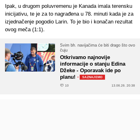
Ipak, u drugom poluvremenu je Kanada imala terensku
inicijativu, te je za to nagrađena u 78. minuti kada je za
izjednačenje pogodio Larin. To je bio i konačan rezultat
ovog meča (1:1).
Svim bh. navijačima će biti drago što ovo
čuju
Otkrivamo najnovije
informacije o stanju Edina
Džeke - Oporavak ide po
planu!
·
SAZNAJEMO
10
13.06.26. 20:38