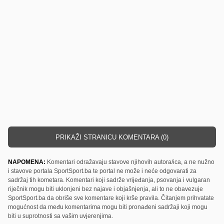
PRIKAŽI STRANICU KOMENTARA (0)
NAPOMENA:
Komentari odražavaju stavove njihovih autora/ica, a ne nužno
i stavove portala SportSport.ba te portal ne može i neće odgovarati za
sadržaj tih kometara. Komentari koji sadrže vrijeđanja, psovanja i vulgaran
riječnik mogu biti uklonjeni bez najave i objašnjenja, ali to ne obavezuje
SportSport.ba da obriše sve komentare koji krše pravila. Čitanjem prihvatate
mogućnost da među komentarima mogu biti pronađeni sadržaji koji mogu
biti u suprotnosti sa vašim uvjerenjima.