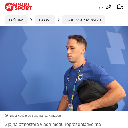
Prijava
Otvori profi
Ot
POČETNA
FUDBAL
SVJETSKO PRVENSTVO
Nikola Katić pred utakmicu sa Kanadom
Sjajna atmosfera vlada među reprezentativcima