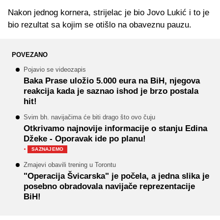
Nakon jednog kornera, strijelac je bio Jovo Lukić i to je
bio rezultat sa kojim se otišlo na obaveznu pauzu.
POVEZANO
Pojavio se videozapis
Baka Prase uložio 5.000 eura na BiH, njegova
reakcija kada je saznao ishod je brzo postala
hit!
Svim bh. navijačima će biti drago što ovo čuju
Otkrivamo najnovije informacije o stanju Edina
Džeke - Oporavak ide po planu!
·
SAZNAJEMO
Zmajevi obavili trening u Torontu
"Operacija Švicarska" je počela, a jedna slika je
posebno obradovala navijače reprezentacije
BiH!