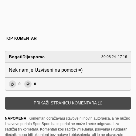
TOP KOMENTARI
BogatiDijasporac
30.08.24. 17:16
Nek nam je Uzviseni na pomoci =)
0
0
PRIKAŽI STRANICU KOMENTARA (1)
NAPOMENA:
Komentari odražavaju stavove njihovih autora/ica, a ne nužno
i stavove portala SportSport.ba te portal ne može i neće odgovarati za
sadržaj tih kometara. Komentari koji sadrže vrijeđanja, psovanja i vulgaran
riječnik mogu biti uklonjeni bez najave i objašnjenja, ali to ne obavezuje