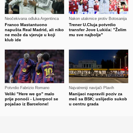
Neočekivana odluka Argentinca
Nakon utakmice protiv Botosanija
Franco Mastantuono
Trener U.Cluja potvrdio
napušta Real Madrid, ali niko
transfer Jove Lukića: "Želim
ne može da vjeruje u koji
mu sve najbolje"
klub ide
Potvrdio Fabrizio Romano
Najvatreniji navijači Plavih
Veliki "Here we go" malo
Manijaci napravili poziv za
prije ponoći - Liverpool se
meč sa BSK; uslijedio sukob
pojačao iz Barcelone!
u centru grada