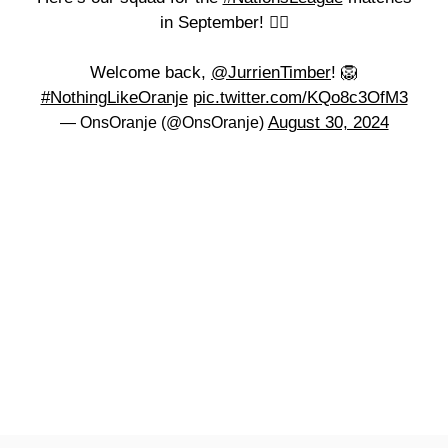
in September! ❤️‍🔥
Welcome back,
@JurrienTimber
! 🦁
#NothingLikeOranje
pic.twitter.com/KQo8c3OfM3
August 30, 2024
— OnsOranje (@OnsOranje)