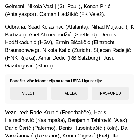
Golmani: Nikola Vasilj (St. Pauli), Kenan Pirić
(Antalyaspor), Osman Hadžikić (FK Velež).
Odbrana: Sead Kolašinac (Atalanta), Nihad Mujakić (FK
Partizan), Anel Ahmedhodžić (Sheffield), Dennis
Hadžikadunić (HSV), Ermin Bičakčić (Eintracht
Braunschweig), Nikola Katić (Zurich), Stjepan Radeljić
(HNK Rijeka), Amar Dedić (RB Salzburg), Jusuf
Gazibegović (Sturm).
Potražite više informacija na temu UEFA Liga nacija:
VIJESTI
TABELA
RASPORED
Vezni red: Rade Krunić (Fenerbahče), Haris
Hajradinović (Kasimpaša), Benjamin Tahirović (Ajax),
Dario Šarić (Palermo), Denis Huseinbašić (Koln), Dal
Varešanović (Rizespor), Armin Gigović (Kiel), Ifet