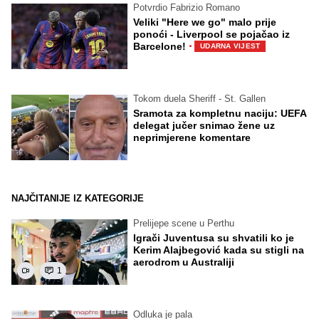
Potvrdio Fabrizio Romano
Veliki "Here we go" malo prije
ponoći - Liverpool se pojačao iz
·
Barcelone!
UDARNA VIJEST
Tokom duela Sheriff - St. Gallen
Sramota za kompletnu naciju: UEFA
delegat jučer snimao žene uz
neprimjerene komentare
NAJČITANIJE IZ KATEGORIJE
Prelijepe scene u Perthu
Igrači Juventusa su shvatili ko je
Kerim Alajbegović kada su stigli na
aerodrom u Australiji
1
Odluka je pala