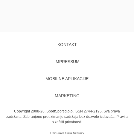
KONTAKT
IMPRESSUM
MOBILNE APLIKACIJE
MARKETING
Copyright 2008-26. SportSport d.o.o. ISSN 2744-2195. Sva prava
zadržana. Zabranjeno preuzimanje sadržaja bez dozvole izdavača.
Pravila
o zaštiti privatnosti.
Osigurava
Sikra Security