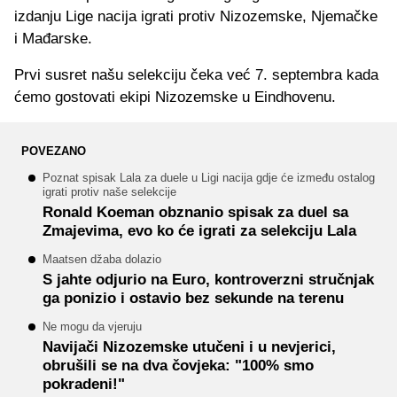
izdanju Lige nacija igrati protiv Nizozemske, Njemačke
i Mađarske.
Prvi susret našu selekciju čeka već 7. septembra kada
ćemo gostovati ekipi Nizozemske u Eindhovenu.
POVEZANO
Poznat spisak Lala za duele u Ligi nacija gdje će između ostalog
igrati protiv naše selekcije
Ronald Koeman obznanio spisak za duel sa
Zmajevima, evo ko će igrati za selekciju Lala
Maatsen džaba dolazio
S jahte odjurio na Euro, kontroverzni stručnjak
ga ponizio i ostavio bez sekunde na terenu
Ne mogu da vjeruju
Navijači Nizozemske utučeni i u nevjerici,
obrušili se na dva čovjeka: "100% smo
pokradeni!"