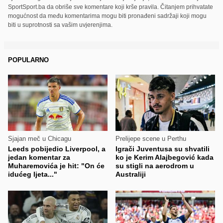
SportSport.ba da obriše sve komentare koji krše pravila. Čitanjem prihvatate
mogućnost da među komentarima mogu biti pronađeni sadržaji koji mogu
biti u suprotnosti sa vašim uvjerenjima.
POPULARNO
Sjajan meč u Chicagu
Prelijepe scene u Perthu
Leeds pobijedio Liverpool, a
Igrači Juventusa su shvatili
jedan komentar za
ko je Kerim Alajbegović kada
Muharemovića je hit: "On će
su stigli na aerodrom u
idućeg ljeta..."
Australiji