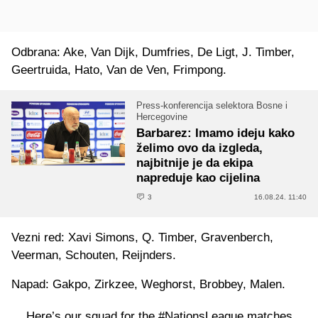
Odbrana: Ake, Van Dijk, Dumfries, De Ligt, J. Timber,
Geertruida, Hato, Van de Ven, Frimpong.
Press-konferencija selektora Bosne i
Hercegovine
Barbarez: Imamo ideju kako
želimo ovo da izgleda,
najbitnije je da ekipa
napreduje kao cijelina
3
16.08.24. 11:40
Vezni red: Xavi Simons, Q. Timber, Gravenberch,
Veerman, Schouten, Reijnders.
Napad: Gakpo, Zirkzee, Weghorst, Brobbey, Malen.
Here’s our squad for the
#NationsLeague
matches