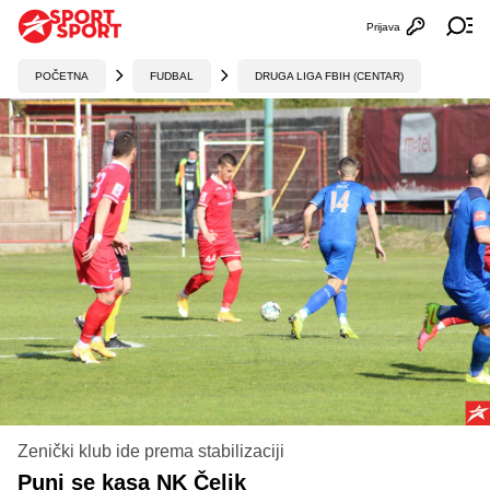
Prijava
Otvori profi
Ot
POČETNA
FUDBAL
DRUGA LIGA FBIH (CENTAR)
Zenički klub ide prema stabilizaciji
Puni se kasa NK Čelik