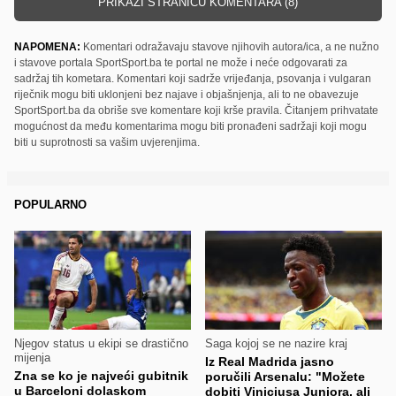
PRIKAŽI STRANICU KOMENTARA (8)
NAPOMENA:
Komentari odražavaju stavove njihovih autora/ica, a ne nužno
i stavove portala SportSport.ba te portal ne može i neće odgovarati za
sadržaj tih kometara. Komentari koji sadrže vrijeđanja, psovanja i vulgaran
riječnik mogu biti uklonjeni bez najave i objašnjenja, ali to ne obavezuje
SportSport.ba da obriše sve komentare koji krše pravila. Čitanjem prihvatate
mogućnost da među komentarima mogu biti pronađeni sadržaji koji mogu
biti u suprotnosti sa vašim uvjerenjima.
POPULARNO
Njegov status u ekipi se drastično
Saga kojoj se ne nazire kraj
mijenja
Iz Real Madrida jasno
Zna se ko je najveći gubitnik
poručili Arsenalu: "Možete
u Barceloni dolaskom
dobiti Viniciusa Juniora, ali