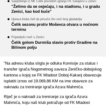
Saopštenje iz NK Čelik povodom igranja FK Sarajevo u Zenici
"Želimo da se osjećaju, i na stadionu, i u gradu
Zenici, kao kod kuće"
Uprava kluba želi da privuče što veći broj gledatelja
Čelik sezonu protiv Moševca otvara u noćnom
terminu
Prijateljski meč u Zenici
Čelik golom Durmiša slavio protiv Gradine na
Bilinom polju
"Na adresu kluba stigla je odluka Komisije za status i
transfer igrača Nogometnog saveza Zeničko-dobojskog
kantona u kojoj se FK Mladost Doboj-Kakanj obavezuje
isplatiti iznos od 19.069,86 KM na ime obaveze za
naknadu za treniranje igrača Azura Mahmića.
Riječ je o naknadi za treniranje za igrača Azura
Mahmića, koju naš klub potražuje od FK Mladost