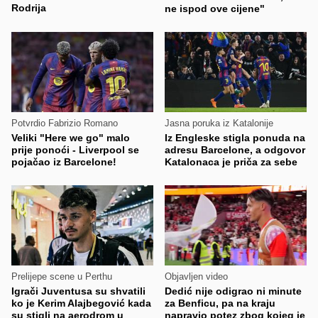
Rodrija
ne ispod ove cijene"
Potvrdio Fabrizio Romano
Jasna poruka iz Katalonije
Veliki "Here we go" malo
Iz Engleske stigla ponuda na
prije ponoći - Liverpool se
adresu Barcelone, a odgovor
pojačao iz Barcelone!
Katalonaca je priča za sebe
Prelijepe scene u Perthu
Objavljen video
Igrači Juventusa su shvatili
Dedić nije odigrao ni minute
ko je Kerim Alajbegović kada
za Benficu, pa na kraju
su stigli na aerodrom u
napravio potez zbog kojeg je