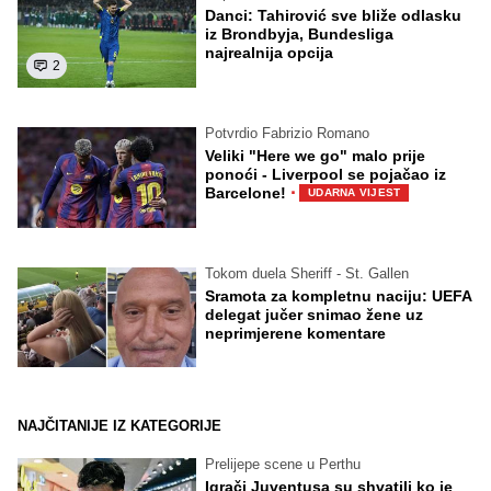
Danci: Tahirović sve bliže odlasku
iz Brondbyja, Bundesliga
najrealnija opcija
2
Potvrdio Fabrizio Romano
Veliki "Here we go" malo prije
ponoći - Liverpool se pojačao iz
·
Barcelone!
UDARNA VIJEST
Tokom duela Sheriff - St. Gallen
Sramota za kompletnu naciju: UEFA
delegat jučer snimao žene uz
neprimjerene komentare
NAJČITANIJE IZ KATEGORIJE
Prelijepe scene u Perthu
Igrači Juventusa su shvatili ko je