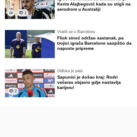
Kerim Alajbegović kada su stigli na
aerodrom u Australiji
1
Vratili se u Barcelonu
Flick sinoć održao sastanak, pa
trojici igrača Barcelone saopštio da
napuste pripreme
Odluka je pala
Sapunici je došao kraj: Rodri
večeras objavio gdje nastavlja
karijeru!
2