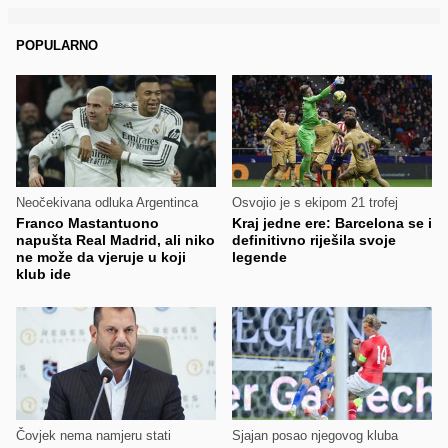
POPULARNO
Neočekivana odluka Argentinca
Osvojio je s ekipom 21 trofej
Franco Mastantuono
Kraj jedne ere: Barcelona se i
napušta Real Madrid, ali niko
definitivno riješila svoje
ne može da vjeruje u koji
legende
klub ide
Čovjek nema namjeru stati
Sjajan posao njegovog kluba