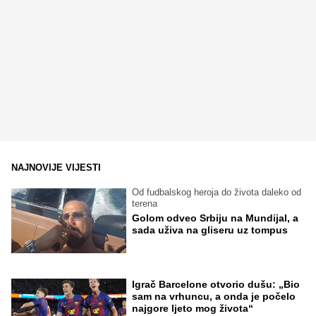
NAJNOVIJE VIJESTI
Od fudbalskog heroja do života daleko od
terena
Golom odveo Srbiju na Mundijal, a
sada uživa na gliseru uz tompus
Igrač Barcelone otvorio dušu: „Bio
sam na vrhuncu, a onda je počelo
najgore ljeto mog života“