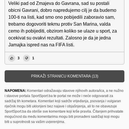
Veliki pad od Zmajeva do Gavrana, sad su postali
obicni Gavrani, dobro napredujemo cilj je da budemo
100-ti na listi, kad smo ono pobijedili zaboravio sam,
trebamo dogovoriti tekmu protiv San Marina, valda
cemo ih pobijediti, obzirom koliko se ulaze u sport, za
ocekivat su ovakvi rezultati. Zalosno je da je jedna
Jamajka ispred nas na FIFA listi.
3
1
PRIKAŽI STRANICU KOMENTARA (13)
NAPOMENA:
Komentari odražavaju stavove njihovih autora/ica, a ne nužno
i stavove portala SportSport.ba te portal ne može i neće odgovarati za
sadržaj tih kometara. Komentari koji sadrže vrijeđanja, psovanja i vulgaran
riječnik mogu biti uklonjeni bez najave i objašnjenja, ali to ne obavezuje
SportSport.ba da obriše sve komentare koji krše pravila. Čitanjem prihvatate
mogućnost da među komentarima mogu biti pronađeni sadržaji koji mogu
biti u suprotnosti sa vašim uvjerenjima.