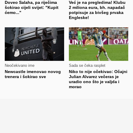
Doveo Salaha, pa riječima
Već je na pregledima! Klubu
šokirao cijeli svijet: "Kupit
2 miliona eura, bh. napadač
ćemo..."
potpisuje za bivšeg prvaka
Engleske!
Neočekivano ime
Sada se čeka rasplet
Newcastle imenovao novog
Niko to nije očekivao: Očajni
trenera i šokirao sve
Julian Alvarez večeras je
uradio ono što je valjda i
morao