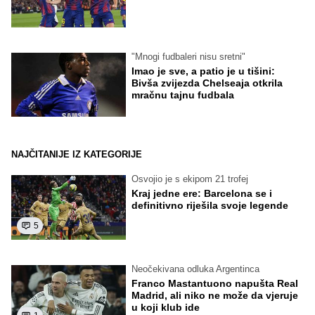
"Mnogi fudbaleri nisu sretni"
Imao je sve, a patio je u tišini:
Bivša zvijezda Chelseaja otkrila
mračnu tajnu fudbala
NAJČITANIJE IZ KATEGORIJE
Osvojio je s ekipom 21 trofej
Kraj jedne ere: Barcelona se i
definitivno riješila svoje legende
5
Neočekivana odluka Argentinca
Franco Mastantuono napušta Real
Madrid, ali niko ne može da vjeruje
u koji klub ide