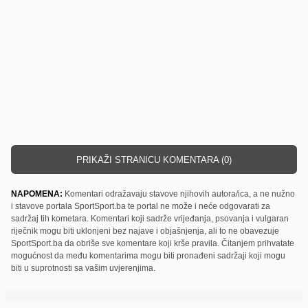
PRIKAŽI STRANICU KOMENTARA (0)
NAPOMENA:
Komentari odražavaju stavove njihovih autora/ica, a ne nužno
i stavove portala SportSport.ba te portal ne može i neće odgovarati za
sadržaj tih kometara. Komentari koji sadrže vrijeđanja, psovanja i vulgaran
riječnik mogu biti uklonjeni bez najave i objašnjenja, ali to ne obavezuje
SportSport.ba da obriše sve komentare koji krše pravila. Čitanjem prihvatate
mogućnost da među komentarima mogu biti pronađeni sadržaji koji mogu
biti u suprotnosti sa vašim uvjerenjima.