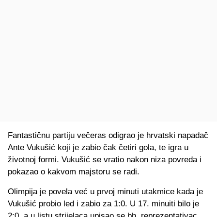
Fantastičnu partiju večeras odigrao je hrvatski napadač
Ante Vukušić koji je zabio čak četiri gola, te igra u
životnoj formi. Vukušić se vratio nakon niza povreda i
pokazao o kakvom majstoru se radi.
Olimpija je povela već u prvoj minuti utakmice kada je
Vukušić probio led i zabio za 1:0. U 17. minuiti bilo je
2:0, a u listu strijelaca upisao se bh. reprezentativac