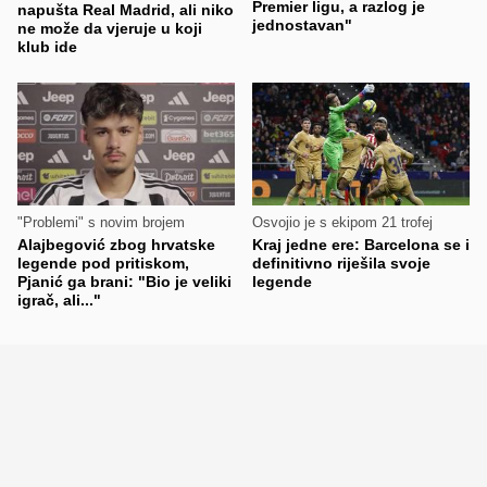
Premier ligu, a razlog je
napušta Real Madrid, ali niko
jednostavan"
ne može da vjeruje u koji
klub ide
"Problemi" s novim brojem
Osvojio je s ekipom 21 trofej
Alajbegović zbog hrvatske
Kraj jedne ere: Barcelona se i
legende pod pritiskom,
definitivno riješila svoje
Pjanić ga brani: "Bio je veliki
legende
igrač, ali..."