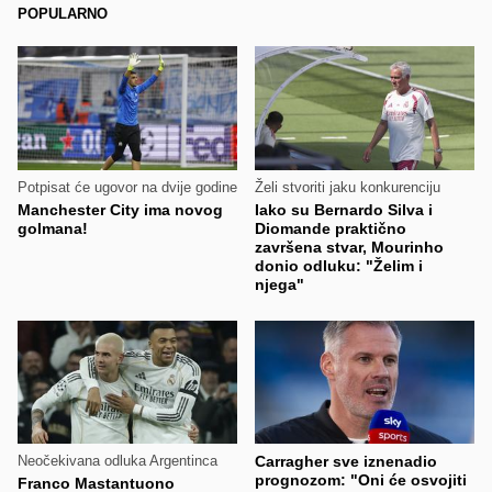
POPULARNO
Potpisat će ugovor na dvije godine
Želi stvoriti jaku konkurenciju
Manchester City ima novog
Iako su Bernardo Silva i
golmana!
Diomande praktično
završena stvar, Mourinho
donio odluku: "Želim i
njega"
Neočekivana odluka Argentinca
Carragher sve iznenadio
prognozom: "Oni će osvojiti
Franco Mastantuono