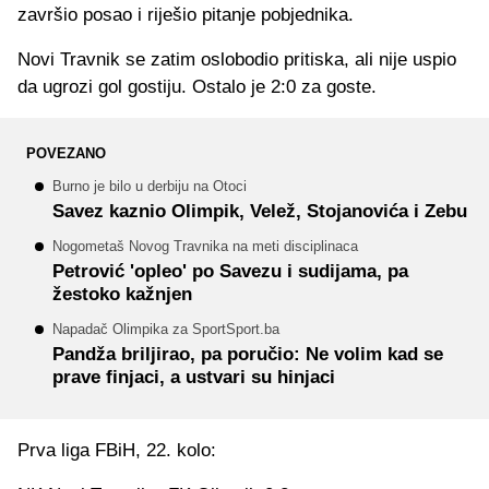
završio posao i riješio pitanje pobjednika.
Novi Travnik se zatim oslobodio pritiska, ali nije uspio
da ugrozi gol gostiju. Ostalo je 2:0 za goste.
POVEZANO
Burno je bilo u derbiju na Otoci
Savez kaznio Olimpik, Velež, Stojanovića i Zebu
Nogometaš Novog Travnika na meti disciplinaca
Petrović 'opleo' po Savezu i sudijama, pa
žestoko kažnjen
Napadač Olimpika za SportSport.ba
Pandža briljirao, pa poručio: Ne volim kad se
prave finjaci, a ustvari su hinjaci
Prva liga FBiH, 22. kolo: