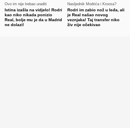
Ovo im nije trebao uraditi
Nasljednik Modrića i Kroosa?
Istina izašla na vidjelo! Rodri
Rodri im zabio nož u leđa, ali
kao niko nikada ponizio
je Real našao novog
Real, bolje mu je da u Madrid
veznjaka! Taj transfer niko
ne dolazi!
živ nije očekivao