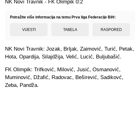
NK Novi Travnik - FK Olimpik 0:2
Potražite više informacija na temu Prva liga Federacije BiH:
VIJESTI
TABELA
RASPORED
NK Novi Travnik: Jozak, Brljak, Zaimović, Turić, Petak,
Hota, Opardija, Silajdžija, Velić, Lucić, Buljubašić.
FK Olimpik: Trifković, Milović, Jusić, Osmanović,
Muminović, Džafić, Radovac, Beširević, Sadikovć,
Zeba, Pandža.