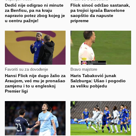
Dedić nije odigrao ni minute
Flick sinoć održao sastanak,
za Benficu, pa na kraju
pa trojici igrača Barcelone
napravio potez zbog kojeg je
saopštio da napuste
u centru pažnje!
pripreme
Favoriti su za dovođenje
Bravo majstore
Hansi Flick nije dugo žalio za
Haris Tabaković junak
Araujom, već mu je pronašao
Salzburga: Ušao i pogodio
zamjenu i to u engleskoj
za veliku pobjedu
Premier ligi