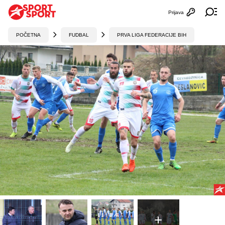
Prijava
Otvori profi
Ot
POČETNA
FUDBAL
PRVA LIGA FEDERACIJE BIH