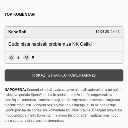
TOP KOMENTARI
KenoRob
19.08.20. 14:41
Cudo niste napisali problem za NK Celik!
2
0
PRIKAŽI STRANICU KOMENTARA (1)
NAPOMENA:
Komentari odražavaju stavove njihovih autora/ica, a ne nužno
i stavove portala SportSport.ba te portal ne može i neće odgovarati za
sadržaj tih kometara. Komentari koji sadrže vrijeđanja, psovanja i vulgaran
riječnik mogu biti uklonjeni bez najave i objašnjenja, ali to ne obavezuje
SportSport.ba da obriše sve komentare koji krše pravila. Čitanjem prihvatate
mogućnost da među komentarima mogu biti pronađeni sadržaji koji mogu
biti u suprotnosti sa vašim uvjerenjima.