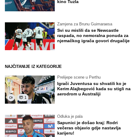
kino Tuzla
Zamjena za Brunu Guimaraesa
Svi su mislili da se Newcastle
raspada, no nemoralna ponuda za
njemačkog igrača govori drugačije
NAJČITANIJE IZ KATEGORIJE
Prelijepe scene u Perthu
Igrači Juventusa su shvatili ko je
Kerim Alajbegović kada su stigli na
aerodrom u Australiji
1
Odluka je pala
Sapunici je došao kraj: Rodri
večeras objavio gdje nastavlja
karijeru!