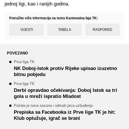
jednoj ligi, kao i ranijih godina.
Potražite više informacija na temu Kantonalna liga TK:
VIJESTI
TABELA
RASPORED
POVEZANO
Prva liga TK
NK Doboj-Istok protiv Rijeke upisao izuzetno
bitnu pobjedu
Prva liga TK
Derbi opravdao očekivanja: Doboj Istok sa tri
gola u mreži ispratio Mladost
Počela je nova sezona i odmah prva uzbuđenja
Prepiska sa Facebooka iz Prve lige TK je hit:
Klub optužuje, igrač se brani