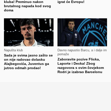
kluba! Preminuo nakon
igrat će Evropu!
brutalnog napada kod svog
doma
Napušta klub
Davno napustio Barcu, a i dalje im
pomaže
Sada je svima jasno zašto se
Zaboravite pozive Flicka,
on nije radovao dolasku
Laporte i Decka! Zbog
Alajbegovića, Juventus ga
razgovora s ovim čovjekom
jutros odmah prodao!
Rodri je izabrao Barcelonu