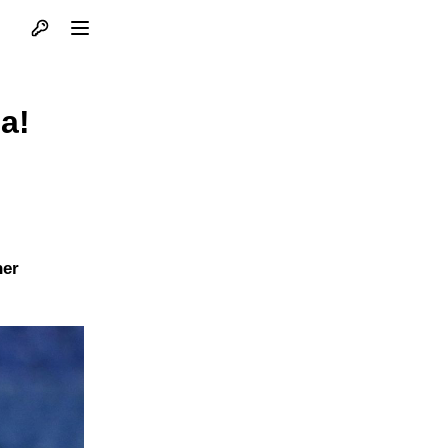
Otvori profil
Otvori meni
a!
ner