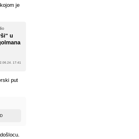
 kojom je
dio
ši" u
 golmana
2.06.24. 17:41
erski put
ED
odošlocu.