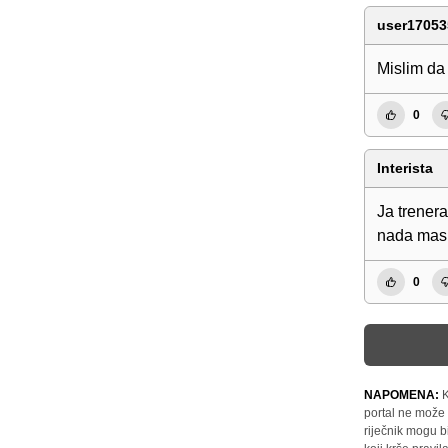
user17053
Mislim da
0
Interista
Ja trenera
nada mas,
0
NAPOMENA:
K
portal ne može 
riječnik mogu b