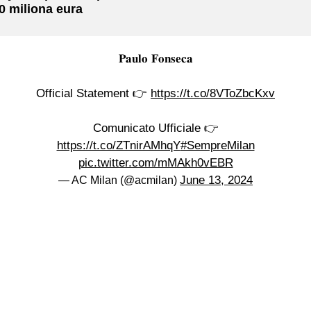
0 miliona eura
𝐏𝐚𝐮𝐥𝐨 𝐅𝐨𝐧𝐬𝐞𝐜𝐚
Official Statement 👉
https://t.co/8VToZbcKxv
Comunicato Ufficiale 👉
https://t.co/ZTnirAMhqY
#SempreMilan
pic.twitter.com/mMAkh0vEBR
June 13, 2024
— AC Milan (@acmilan)