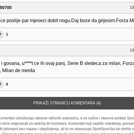
50700
13
 ce poslije par mjeseci dobit nogu.Daj boze da grijesim.Forza Mi
1
13
 i govana, u****t ce ih ovaj panj, Serie B sledeca za milan, Forza
 Milan de merda
0
PRIKAŽI STRANICU KOMENTARA (4)
omentari odražavaju stavove njihovih autora/ica, a ne nužno i stavove portala Spor
i neće odgovarati za sadržaj tih kometara. Komentari koji sadrže vrijeđanja, psovan
iti uklonjeni bez najave i objašnjenja, ali to ne obavezuje SportSport.ba da obriše