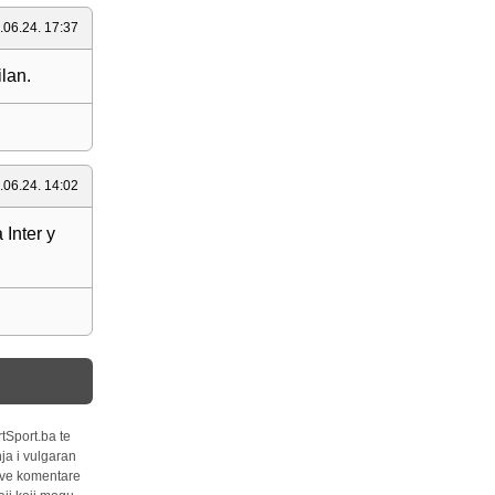
.06.24. 17:37
lan.
.06.24. 14:02
 Inter y
tSport.ba te
ja i vulgaran
 sve komentare