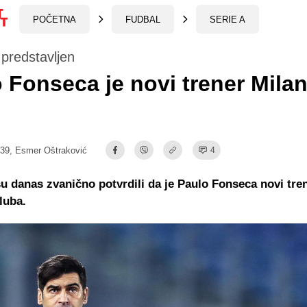
POČETNA
FUDBAL
SERIE A
predstavljen
 Fonseca je novi trener Milan
:39,
Esmer Oštraković
4
su danas zvanično potvrdili da je Paulo Fonseca novi tre
luba.