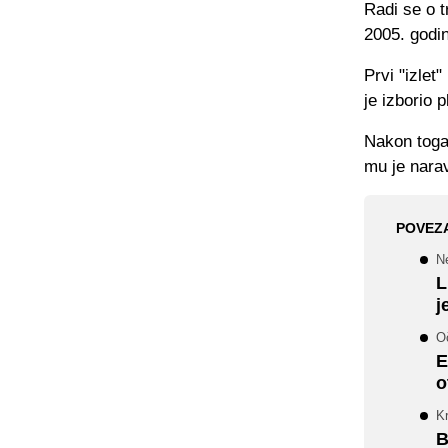
Radi se o t
2005. godi
Prvi "izlet
je izborio 
Nakon toga
mu je narav
POVEZ
N
L
j
Oč
E
o
K
B