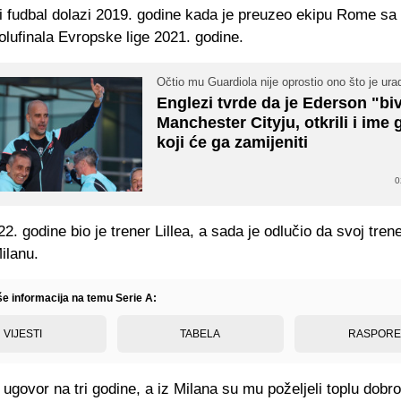
ki fudbal dolazi 2019. godine kada je preuzeo ekipu Rome sa
lufinala Evropske lige 2021. godine.
Očtio mu Guardiola nije oprostio ono što je ura
Englezi tvrde da je Ederson "biv
Manchester Cityju, otkrili i ime
koji će ga zamijeniti
0
22. godine bio je trener Lillea, a sada je odlučio da svoj tren
ilanu.
še informacija na temu Serie A:
VIJESTI
TABELA
RASPOR
 ugovor na tri godine, a iz Milana su mu poželjeli toplu dobr