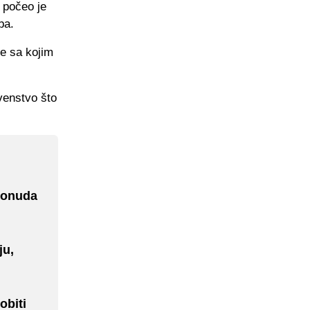
 počeo je
ba.
re sa kojim
venstvo što
 ponuda
ju,
obiti