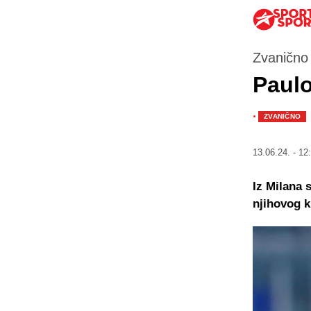
Zvanično 
Paulo
·
ZVANIČNO
13.06.24. - 12
Iz Milana 
njihovog k