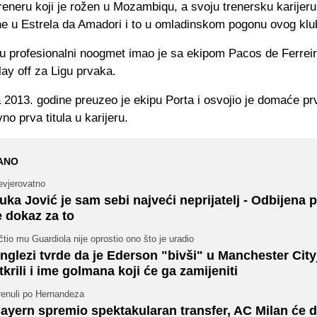
reneru koji je rožen u Mozambiqu, a svoju trenersku karijeru
ne u Estrela da Amadori i to u omladinskom pogonu ovog klu
" u profesionalni noogmet imao je sa ekipom Pacos de Ferrei
play off za Ligu prvaka.
 2013. godine preuzeo je ekipu Porta i osvojio je domaće pr
no prva titula u karijeru.
ANO
evjerovatno
uka Jović je sam sebi najveći neprijatelj - Odbijena
e dokaz za to
tio mu Guardiola nije oprostio ono što je uradio
nglezi tvrde da je Ederson "bivši" u Manchester City
tkrili i ime golmana koji će ga zamijeniti
renuli po Hernandeza
ayern spremio spektakularan transfer, AC Milan će d