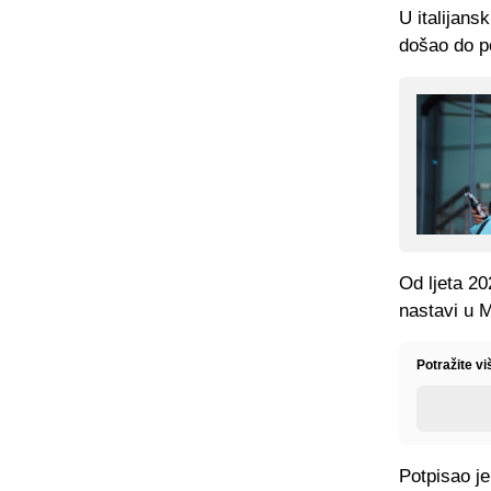
U italijans
došao do po
Od ljeta 20
nastavi u M
Potražite vi
Potpisao je