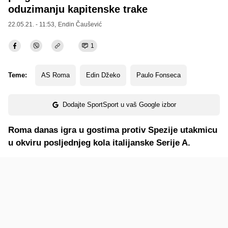
oduzimanju kapitenske trake
22.05.21. - 11:53,
Endin Čaušević
1
Teme:
AS Roma
Edin Džeko
Paulo Fonseca
Dodajte SportSport u vaš Google izbor
Roma danas igra u gostima protiv Spezije utakmicu
u okviru posljednjeg kola italijanske Serije A.