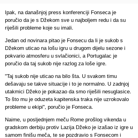
Ipak, na današnjoj press konferenciji Fonseca je
poručio da je s Džekom sve u najboljem redu i da su
riješili probleme koje su imali.
Jedan od novinara pitao je Fonsecu da li je sukob s
Džekom uticao na lošu igru u drugom dijelu sezone i
pokvario atmosferu u svlačionici, a Portugalac je
poručio da taj sukob nije razlog za loše igre.
"Taj sukob nije uticao na bilo šta. U svakom timu
dešavaju se takve situacije i to je normalno. U zadnjoj
utakmici Džeko je pokazao da smo riješili nesuglasice.
To što mu je oduzeta kapitenska traka nije uzrokovalo
probleme u ekipi", poručio je Fonseca.
Naime, u posljednjem meču Rome prošlog vikenda u
gradskom derbiju protiv Lazija Džeko je izašao iz igre u
samom finišu meča, te se pozdravio s Fonsecom i