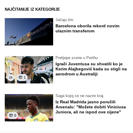
NAJČITANIJE IZ KATEGORIJE
Jačaju tim
Barcelona oborila rekord novim
ulaznim transferom
Prelijepe scene u Perthu
Igrači Juventusa su shvatili ko je
Kerim Alajbegović kada su stigli na
aerodrom u Australiji
1
Saga kojoj se ne nazire kraj
Iz Real Madrida jasno poručili
Arsenalu: "Možete dobiti Viniciusa
Juniora, ali ne ispod ove cijene"
6