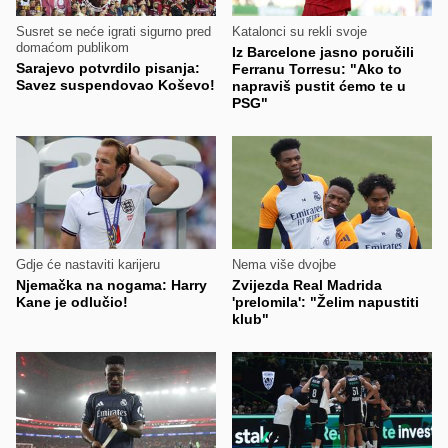
Susret se neće igrati sigurno pred
Katalonci su rekli svoje
domaćom publikom
Iz Barcelone jasno poručili
Sarajevo potvrdilo pisanja:
Ferranu Torresu: "Ako to
Savez suspendovao Koševo!
napraviš pustit ćemo te u
PSG"
Gdje će nastaviti karijeru
Nema više dvojbe
Njemačka na nogama: Harry
Zvijezda Real Madrida
Kane je odlučio!
'prelomila': "Želim napustiti
klub"