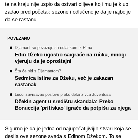
te na kraju nije uspio da ostvari ciljeve koji mu je klub
zadao pred početak sezone i odlučeno je da je najbolje
da se rastanu.
POVEZANO
Dijamant se povezuje sa odlaskom iz Rima
Edin Džeko ugostio saigrače na ručku, mnogi
vjeruju da je oproštajni
Šta će biti s Dijamantom?
Sedmica istine za Džeku, već je zakazan
sastanak
Lucci završavao poslove preko defanzivca Juventusa
Džekin agent u središtu skandala: Preko
Bonuccija 'pritiskao' igrače da potpišu za njega
Sigurno je da je jedna od najupečatljivijih stvari koja se
desila ove sezone svađa s Edinom Džekom. To se