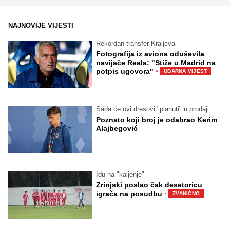
NAJNOVIJE VIJESTI
Rekordan transfer Kraljeva
Fotografija iz aviona oduševila
navijače Reala: "Stiže u Madrid na
·
potpis ugovora"
UDARNA VIJEST
Sada će ovi dresovi "planuti" u prodaji
Poznato koji broj je odabrao Kerim
Alajbegović
Idu na "kaljenje"
Zrinjski poslao čak desetoricu
·
igrača na posudbu
ZVANIČNO