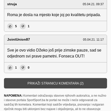
struja
05.04.21. 09:37
Roma je dosla na mjesto koje joj po kvalitetu pripada.
5
1
JointUnion87
05.04.21. 11:17
Sve je ovo vidio Džeko još prije zimske pauze, sad se
odjednom svi prave pametni. Fonseca OUT!
1
0
PRIKAŽI STRANICU KOMENTARA (2)
NAPOMENA:
Komentari odražavaju stavove njihovih autora/ica, a ne nužno
i stavove portala SportSport.ba te portal ne može i neće odgovarati za
sadržaj tih kometara. Komentari koji sadrže vrijeđanja, psovanja i vulgaran
riječnik mogu biti uklonjeni bez najave i objašnjenja, ali to ne obavezuje