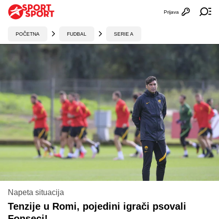
Prijava
Otvori profi
Ot
POČETNA
FUDBAL
SERIE A
Napeta situacija
Tenzije u Romi, pojedini igrači psovali
Fonseci!