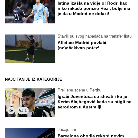
Istina izašla na vidjelo! Rodri kao
niko nikada ponizio Real, bolje mu
je da u Madrid ne dolazi!
Stavili su svog napadača na transfer listu
Atletico Madrid povlači
(ne)očekivan potez!
NAJČITANIJE IZ KATEGORIJE
Prelijepe scene u Perthu
Igrači Juventusa su shvatili ko je
Kerim Alajbegović kada su stigli na
aerodrom u Australiji
1
Jačaju tim
Barcelona oborila rekord novim