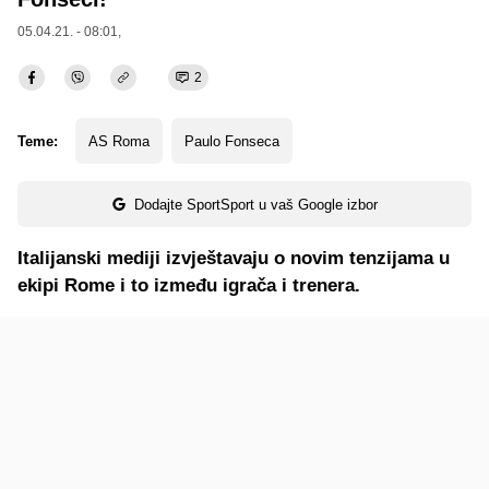
05.04.21. - 08:01,
2
Teme:
AS Roma
Paulo Fonseca
Dodajte SportSport u vaš Google izbor
Italijanski mediji izvještavaju o novim tenzijama u
ekipi Rome i to između igrača i trenera.