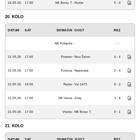
24.05.26.
17:00
NK Borac T.
-
Rudar
5 : 0
20. KOLO
DATUM
SAT
DOMAĆIN
GOST
REZ
NK Pobjeda
-
- : -
31.05.26.
17:00
Proleter
-
Novi Šeher
4 : 4
31.05.26.
17:00
Fortuna
-
Napredak
2 : 4
31.05.26.
16:00
Rudar
-
Vis 1975
6 : 2
31.05.26.
17:00
NK Usora
-
Zmaj
3 : 6
31.05.26.
17:00
Visoko
-
NK Borac T.
0 : 1
21. KOLO
DATUM
SAT
DOMAĆIN
GOST
REZ