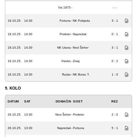
Vis 1975
-
- : -
19.10.25.
14:30
Fortuna
-
NK Pobjeda
3 : 1
19.10.25.
14:30
Proleter
-
Napredak
0 : 1
19.10.25.
14:30
NK Usora
-
Novi Šeher
3 : 1
19.10.25.
14:30
Visoko
-
Zmaj
0 : 2
18.10.25.
14:30
Rudar
-
NK Borac T.
1 : 0
9. KOLO
DATUM
SAT
DOMAĆIN
GOST
REZ
26.10.25.
13:30
Novi Šeher
-
Proleter
2 : 0
26.10.25.
13:30
Napredak
-
Fortuna
5 : 1