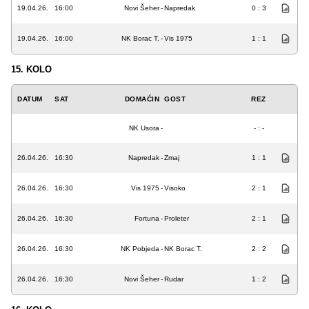
19.04.26.
16:00
Novi Šeher
-
Napredak
0 : 3
19.04.26.
16:00
NK Borac T.
-
Vis 1975
1 : 1
15. KOLO
DATUM
SAT
DOMAĆIN
GOST
REZ
NK Usora
-
- : -
26.04.26.
16:30
Napredak
-
Zmaj
1 : 1
26.04.26.
16:30
Vis 1975
-
Visoko
2 : 1
26.04.26.
16:30
Fortuna
-
Proleter
2 : 1
26.04.26.
16:30
NK Pobjeda
-
NK Borac T.
2 : 2
26.04.26.
16:30
Novi Šeher
-
Rudar
1 : 2