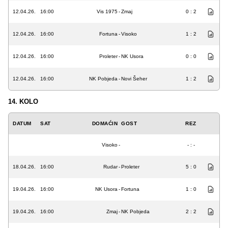
12.04.26.
16:00
Vis 1975
-
Zmaj
0 : 2
12.04.26.
16:00
Fortuna
-
Visoko
1 : 2
12.04.26.
16:00
Proleter
-
NK Usora
0 : 0
12.04.26.
16:00
NK Pobjeda
-
Novi Šeher
1 : 2
14. KOLO
DATUM
SAT
DOMAĆIN
GOST
REZ
Visoko
-
- : -
18.04.26.
16:00
Rudar
-
Proleter
5 : 0
19.04.26.
16:00
NK Usora
-
Fortuna
1 : 0
19.04.26.
16:00
Zmaj
-
NK Pobjeda
2 : 2