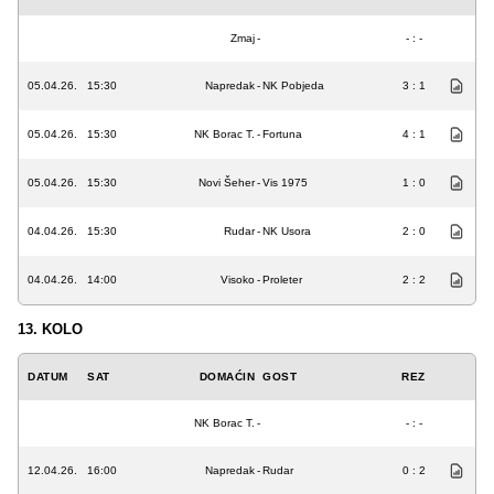
Zmaj
-
- : -
05.04.26.
15:30
Napredak
-
NK Pobjeda
3 : 1
05.04.26.
15:30
NK Borac T.
-
Fortuna
4 : 1
05.04.26.
15:30
Novi Šeher
-
Vis 1975
1 : 0
04.04.26.
15:30
Rudar
-
NK Usora
2 : 0
04.04.26.
14:00
Visoko
-
Proleter
2 : 2
13. KOLO
DATUM
SAT
DOMAĆIN
GOST
REZ
NK Borac T.
-
- : -
12.04.26.
16:00
Napredak
-
Rudar
0 : 2