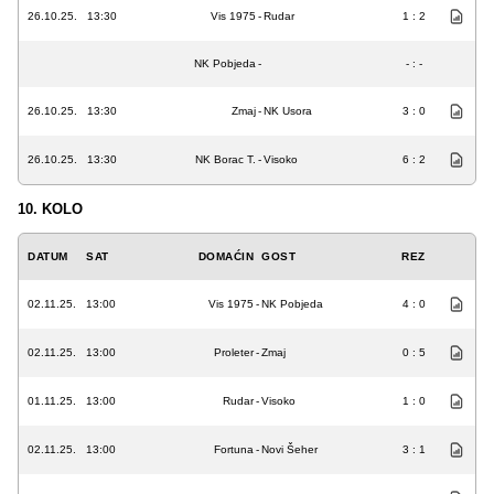
26.10.25.
13:30
Vis 1975
-
Rudar
1 : 2
NK Pobjeda
-
- : -
26.10.25.
13:30
Zmaj
-
NK Usora
3 : 0
26.10.25.
13:30
NK Borac T.
-
Visoko
6 : 2
10. KOLO
DATUM
SAT
DOMAĆIN
GOST
REZ
02.11.25.
13:00
Vis 1975
-
NK Pobjeda
4 : 0
02.11.25.
13:00
Proleter
-
Zmaj
0 : 5
01.11.25.
13:00
Rudar
-
Visoko
1 : 0
02.11.25.
13:00
Fortuna
-
Novi Šeher
3 : 1