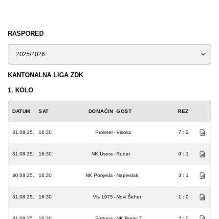
RASPORED
Sezona
KANTONALNA LIGA ZDK
1. KOLO
DATUM
SAT
DOMAĆIN
GOST
REZ
31.08.25.
16:30
Proleter
-
Visoko
7 : 2
31.08.25.
16:30
NK Usora
-
Rudar
0 : 1
30.08.25.
16:30
NK Pobjeda
-
Napredak
3 : 1
31.08.25.
16:30
Vis 1975
-
Novi Šeher
1 : 0
31.08.25.
16:30
Fortuna
-
NK Borac T.
2 : 0