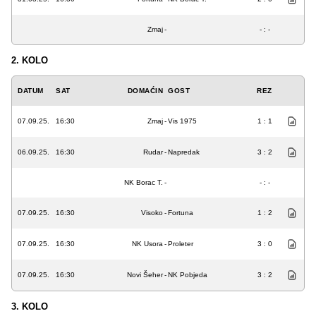
Zmaj
-
- : -
2. KOLO
DATUM
SAT
DOMAĆIN
GOST
REZ
07.09.25.
16:30
Zmaj
-
Vis 1975
1 : 1
06.09.25.
16:30
Rudar
-
Napredak
3 : 2
NK Borac T.
-
- : -
07.09.25.
16:30
Visoko
-
Fortuna
1 : 2
07.09.25.
16:30
NK Usora
-
Proleter
3 : 0
07.09.25.
16:30
Novi Šeher
-
NK Pobjeda
3 : 2
3. KOLO