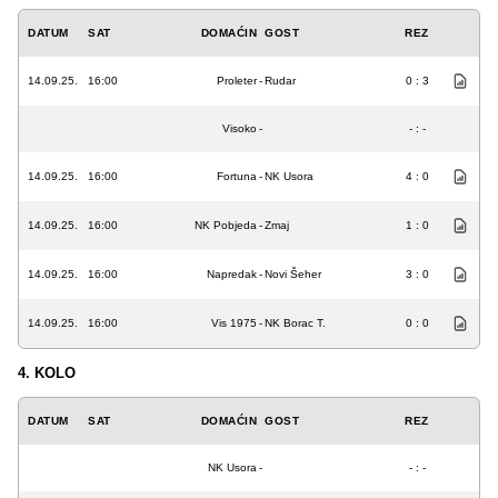
DATUM
SAT
DOMAĆIN
GOST
REZ
14.09.25.
16:00
Proleter
-
Rudar
0 : 3
Visoko
-
- : -
14.09.25.
16:00
Fortuna
-
NK Usora
4 : 0
14.09.25.
16:00
NK Pobjeda
-
Zmaj
1 : 0
14.09.25.
16:00
Napredak
-
Novi Šeher
3 : 0
14.09.25.
16:00
Vis 1975
-
NK Borac T.
0 : 0
4. KOLO
DATUM
SAT
DOMAĆIN
GOST
REZ
NK Usora
-
- : -