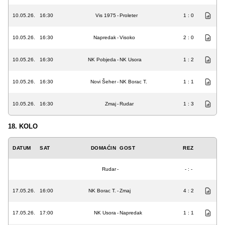
10.05.26.
16:30
Vis 1975
-
Proleter
1 : 0
10.05.26.
16:30
Napredak
-
Visoko
2 : 0
10.05.26.
16:30
NK Pobjeda
-
NK Usora
1 : 2
10.05.26.
16:30
Novi Šeher
-
NK Borac T.
1 : 1
10.05.26.
16:30
Zmaj
-
Rudar
1 : 3
18. KOLO
DATUM
SAT
DOMAĆIN
GOST
REZ
Rudar
-
- : -
17.05.26.
16:00
NK Borac T.
-
Zmaj
4 : 2
17.05.26.
17:00
NK Usora
-
Napredak
1 : 1