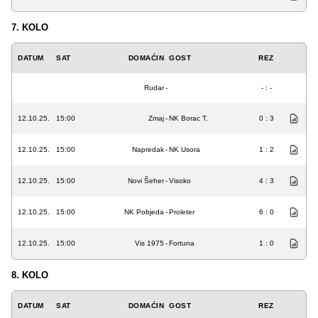
7. KOLO
DATUM
SAT
DOMAĆIN
GOST
REZ
Rudar
-
- : -
12.10.25.
15:00
Zmaj
-
NK Borac T.
0 : 3
12.10.25.
15:00
Napredak
-
NK Usora
1 : 2
12.10.25.
15:00
Novi Šeher
-
Visoko
4 : 3
12.10.25.
15:00
NK Pobjeda
-
Proleter
6 : 0
12.10.25.
15:00
Vis 1975
-
Fortuna
1 : 0
8. KOLO
DATUM
SAT
DOMAĆIN
GOST
REZ