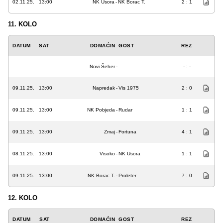
02.11.25.
13:00
NK Usora
-
NK Borac T.
2 : 1
11. KOLO
DATUM
SAT
DOMAĆIN
GOST
REZ
Novi Šeher
-
- : -
09.11.25.
13:00
Napredak
-
Vis 1975
2 : 0
09.11.25.
13:00
NK Pobjeda
-
Rudar
1 : 1
09.11.25.
13:00
Zmaj
-
Fortuna
4 : 1
08.11.25.
13:00
Visoko
-
NK Usora
1 : 1
09.11.25.
13:00
NK Borac T.
-
Proleter
7 : 0
12. KOLO
DATUM
SAT
DOMAĆIN
GOST
REZ