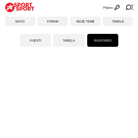
Prijava
Otvori profi
Ot
NOVO
FORUM
MOJE TEME
TABELE
VIJESTI
TABELA
RASPORED