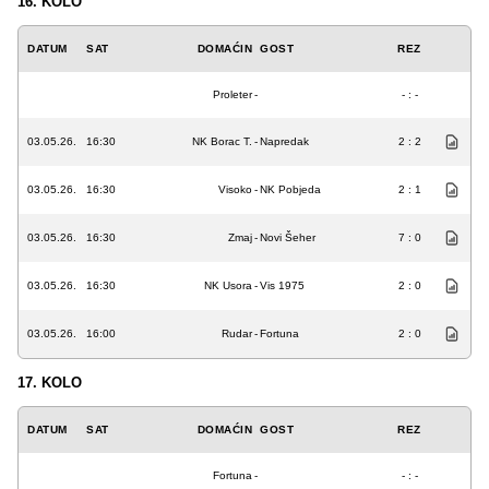
16. KOLO
DATUM
SAT
DOMAĆIN
GOST
REZ
Proleter
-
- : -
03.05.26.
16:30
NK Borac T.
-
Napredak
2 : 2
03.05.26.
16:30
Visoko
-
NK Pobjeda
2 : 1
03.05.26.
16:30
Zmaj
-
Novi Šeher
7 : 0
03.05.26.
16:30
NK Usora
-
Vis 1975
2 : 0
03.05.26.
16:00
Rudar
-
Fortuna
2 : 0
17. KOLO
DATUM
SAT
DOMAĆIN
GOST
REZ
Fortuna
-
- : -