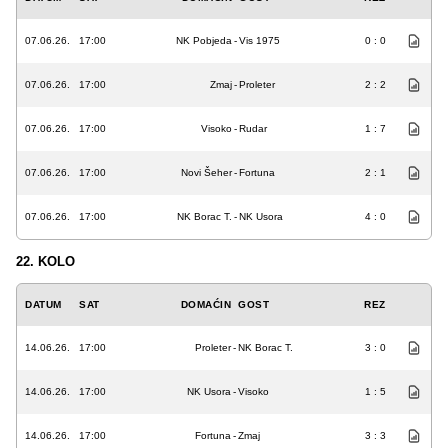
07.06.26.
17:00
NK Pobjeda
-
Vis 1975
0 : 0
07.06.26.
17:00
Zmaj
-
Proleter
2 : 2
07.06.26.
17:00
Visoko
-
Rudar
1 : 7
07.06.26.
17:00
Novi Šeher
-
Fortuna
2 : 1
07.06.26.
17:00
NK Borac T.
-
NK Usora
4 : 0
22. KOLO
DATUM
SAT
DOMAĆIN
GOST
REZ
14.06.26.
17:00
Proleter
-
NK Borac T.
3 : 0
14.06.26.
17:00
NK Usora
-
Visoko
1 : 5
14.06.26.
17:00
Fortuna
-
Zmaj
3 : 3