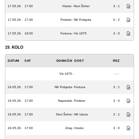
17.05.26.
17:00
Visoko
-
Novi Šeher
3 : 1
17.05.26.
17:00
Proleter
-
NK Pobjeda
0 : 2
17.05.26.
18:00
Fortuna
-
Vis 1975
4 : 0
19. KOLO
DATUM
SAT
DOMAĆIN
GOST
REZ
Vis 1975
-
- : -
24.05.26.
17:00
NK Pobjeda
-
Fortuna
3 : 1
24.05.26.
17:00
Napredak
-
Proleter
3 : 0
24.05.26.
17:00
Novi Šeher
-
NK Usora
2 : 1
24.05.26.
17:00
Zmaj
-
Visoko
3 : 0