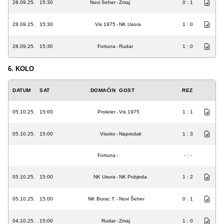
28.09.25.
15:30
Novi Šeher
-
Zmaj
0 : 1
28.09.25.
15:30
Vis 1975
-
NK Usora
1 : 0
28.09.25.
15:30
Fortuna
-
Rudar
1 : 0
6. KOLO
DATUM
SAT
DOMAĆIN
GOST
REZ
05.10.25.
15:00
Proleter
-
Vis 1975
1 : 1
05.10.25.
15:00
Visoko
-
Napredak
1 : 3
Fortuna
-
- : -
05.10.25.
15:00
NK Usora
-
NK Pobjeda
1 : 2
05.10.25.
15:00
NK Borac T.
-
Novi Šeher
0 : 1
04.10.25.
15:00
Rudar
-
Zmaj
1 : 0