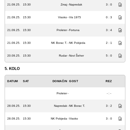
21.09.25.
15:30
Zmaj
-
Napredak
3 : 0
21.09.25.
15:30
Visoko
-
Vis 1975
0 : 3
21.09.25.
15:30
Proleter
-
Fortuna
3 : 4
21.09.25.
15:30
NK Borac T.
-
NK Pobjeda
2 : 1
20.09.25.
15:30
Rudar
-
Novi Šeher
5 : 0
5. KOLO
DATUM
SAT
DOMAĆIN
GOST
REZ
Proleter
-
- : -
28.09.25.
15:30
Napredak
-
NK Borac T.
3 : 2
28.09.25.
15:30
NK Pobjeda
-
Visoko
3 : 0