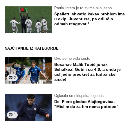
Protiv Intera je to svima bilo jasno
Spalletti shvatio kakav problem ima
u ekipi Juventusa, pa odlučio
odmah reagovati!
NAJČITANIJE IZ KATEGORIJE
Ovo se ne viđa često
Bosanac Malik Tubić junak
Schalkea: Gubili su 4:0, a onda je
uslijedio preokret za fudbalske
2
anale!
Oglasila se i klupska legenda
Del Piero gledao Alajbegovića:
"Mislim da za tim nema potrebe"
1