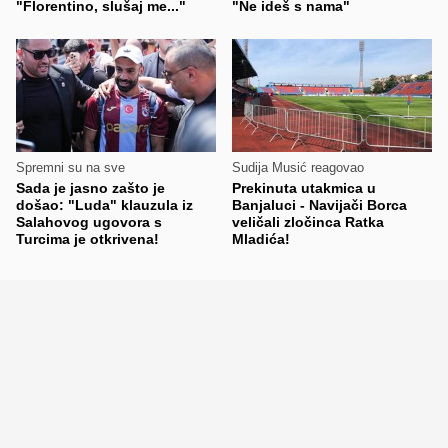
"Florentino, slušaj me..."
"Ne ideš s nama"
Spremni su na sve
Sudija Musić reagovao
Sada je jasno zašto je
Prekinuta utakmica u
došao: "Luda" klauzula iz
Banjaluci - Navijači Borca
Salahovog ugovora s
veličali zločinca Ratka
Turcima je otkrivena!
Mladića!