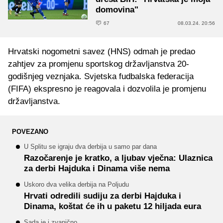
domovina"
67
08.03.24. 20:56
Hrvatski nogometni savez (HNS) odmah je predao
zahtjev za promjenu sportskog državljanstva 20-
godišnjeg veznjaka. Svjetska fudbalska federacija
(FIFA) ekspresno je reagovala i dozvolila je promjenu
državljanstva.
POVEZANO
U Splitu se igraju dva derbija u samo par dana
Razočarenje je kratko, a ljubav vječna: Ulaznica
za derbi Hajduka i Dinama više nema
Uskoro dva velika derbija na Poljudu
Hrvati odredili sudiju za derbi Hajduka i
Dinama, koštat će ih u paketu 12 hiljada eura
Sada je i zvanično