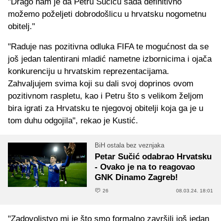
"Drago nam je da Petru Sučiću sada definitivno
možemo poželjeti dobrodošlicu u hrvatsku nogometnu
obitelj."
"Raduje nas pozitivna odluka FIFA te mogućnost da se
još jedan talentirani mladić nametne izbornicima i ojača
konkurenciju u hrvatskim reprezentacijama.
Zahvaljujem svima koji su dali svoj doprinos ovom
pozitivnom raspletu, kao i Petru što s velikom željom
bira igrati za Hrvatsku te njegovoj obitelji koja ga je u
tom duhu odgojila", rekao je Kustić.
BiH ostala bez veznjaka
Petar Sučić odabrao Hrvatsku
- Ovako je na to reagovao
GNK Dinamo Zagreb!
26
08.03.24. 18:01
"Zadovoljstvo mi je što smo formalno završili još jedan