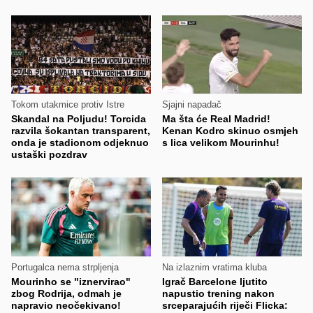
Tokom utakmice protiv Istre
Sjajni napadač
Skandal na Poljudu! Torcida
Ma šta će Real Madrid!
razvila šokantan transparent,
Kenan Kodro skinuo osmjeh
onda je stadionom odjeknuo
s lica velikom Mourinhu!
ustaški pozdrav
Portugalca nema strpljenja
Na izlaznim vratima kluba
Mourinho se "iznervirao"
Igrač Barcelone ljutito
zbog Rodrija, odmah je
napustio trening nakon
napravio neočekivano!
srceparajućih riječi Flicka: