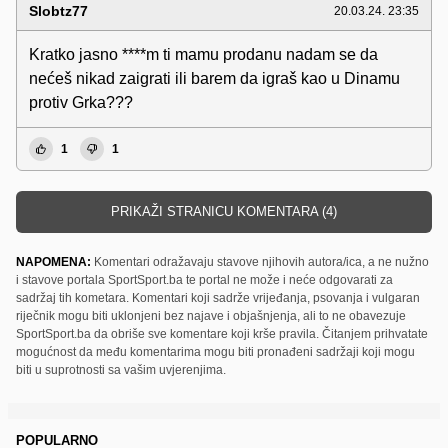
Slobtz77
20.03.24. 23:35
Kratko jasno ****m ti mamu prodanu nadam se da
nećeš nikad zaigrati ili barem da igraš kao u Dinamu
protiv Grka???
1
1
PRIKAŽI STRANICU KOMENTARA (4)
NAPOMENA:
Komentari odražavaju stavove njihovih autora/ica, a ne nužno
i stavove portala SportSport.ba te portal ne može i neće odgovarati za
sadržaj tih kometara. Komentari koji sadrže vrijeđanja, psovanja i vulgaran
riječnik mogu biti uklonjeni bez najave i objašnjenja, ali to ne obavezuje
SportSport.ba da obriše sve komentare koji krše pravila. Čitanjem prihvatate
mogućnost da među komentarima mogu biti pronađeni sadržaji koji mogu
biti u suprotnosti sa vašim uvjerenjima.
POPULARNO