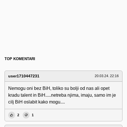
TOP KOMENTARI
user1710447231
20.03.24. 22:16
Nemogu oni bez BiH, toliko su bolji od nas ali opet
kradu talent in BiH.....netreba njima, imaju, samo im je
cilj BiH oslabit kako mogu....
2
1