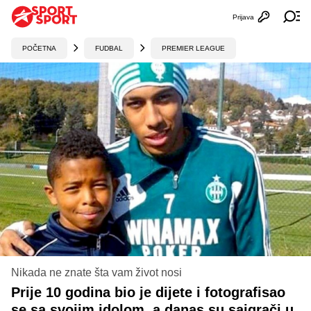
Prijava
Otvori profi
Ot
POČETNA
FUDBAL
PREMIER LEAGUE
Nikada ne znate šta vam život nosi
Prije 10 godina bio je dijete i fotografisao
se sa svojim idolom, a danas su saigrači u