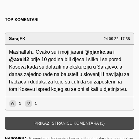
TOP KOMENTARI
SarajFK
24.09.22. 17:38
Mashallah.. Ovako su i moji jarani
@pjanke.sa
i
@axel42
prije 10 godina bili djeca i slikali se pored
Koseva kada su dolazili na ekskurziju u Sarajevo, a
danas zajedno rade na bausteli u sloveniji i navijaju za
hadzica i duduka za koje su culi da su zaposleni na
tom Kosevu ispred kojeg su se oni slikali u djetinjstvu.
1
1
PRIKAŽI STRANICU KOMENTARA (3)
NAPOMENA:
Komentari odražavaju stavove njihovih autora/ica, a ne nužno