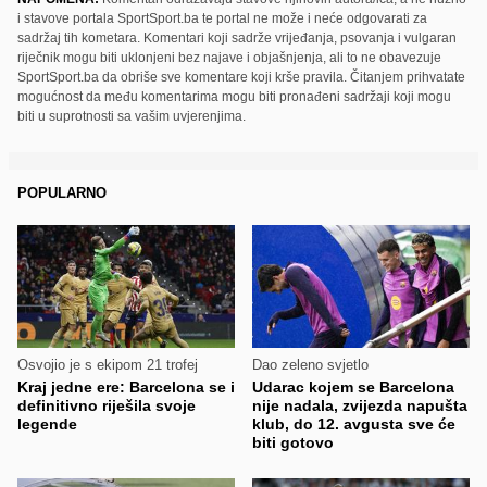
i stavove portala SportSport.ba te portal ne može i neće odgovarati za
sadržaj tih kometara. Komentari koji sadrže vrijeđanja, psovanja i vulgaran
riječnik mogu biti uklonjeni bez najave i objašnjenja, ali to ne obavezuje
SportSport.ba da obriše sve komentare koji krše pravila. Čitanjem prihvatate
mogućnost da među komentarima mogu biti pronađeni sadržaji koji mogu
biti u suprotnosti sa vašim uvjerenjima.
POPULARNO
Osvojio je s ekipom 21 trofej
Dao zeleno svjetlo
Kraj jedne ere: Barcelona se i
Udarac kojem se Barcelona
definitivno riješila svoje
nije nadala, zvijezda napušta
legende
klub, do 12. avgusta sve će
biti gotovo