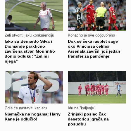
Želi stvoriti jaku konkurenciju
Konačno je sve dogovoreno
Iako su Bernardo Silva i
Dok se čeka rasplet sage
Diomande praktično
oko Viniciusa čelnici
završena stvar, Mourinho
Arsenala završili još jedan
donio odluku: "Želim i
transfer za pamćenje
njega"
Gdje će nastaviti karijeru
Idu na "kaljenje"
Njemačka na nogama: Harry
Zrinjski poslao čak
Kane je odlučio!
desetoricu igrača na
posudbu