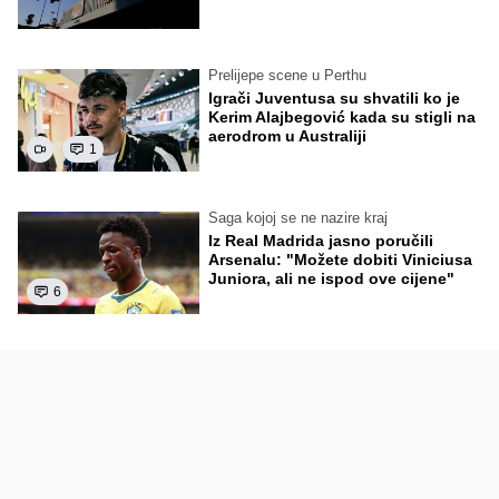
Prelijepe scene u Perthu
Igrači Juventusa su shvatili ko je
Kerim Alajbegović kada su stigli na
aerodrom u Australiji
1
Saga kojoj se ne nazire kraj
Iz Real Madrida jasno poručili
Arsenalu: "Možete dobiti Viniciusa
Juniora, ali ne ispod ove cijene"
6