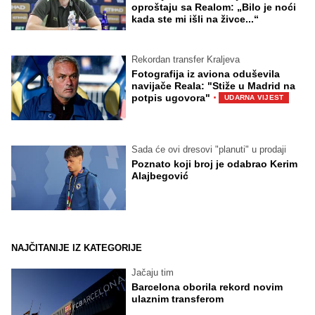
oproštaju sa Realom: „Bilo je noći
kada ste mi išli na živce...“
Rekordan transfer Kraljeva
Fotografija iz aviona oduševila
navijače Reala: "Stiže u Madrid na
·
potpis ugovora"
UDARNA VIJEST
Sada će ovi dresovi "planuti" u prodaji
Poznato koji broj je odabrao Kerim
Alajbegović
NAJČITANIJE IZ KATEGORIJE
Jačaju tim
Barcelona oborila rekord novim
ulaznim transferom