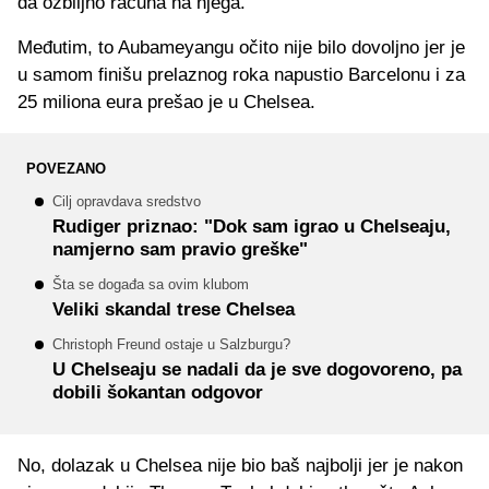
da ozbiljno računa na njega.
Međutim, to Aubameyangu očito nije bilo dovoljno jer je
u samom finišu prelaznog roka napustio Barcelonu i za
25 miliona eura prešao je u Chelsea.
POVEZANO
Cilj opravdava sredstvo
Rudiger priznao: "Dok sam igrao u Chelseaju,
namjerno sam pravio greške"
Šta se događa sa ovim klubom
Veliki skandal trese Chelsea
Christoph Freund ostaje u Salzburgu?
U Chelseaju se nadali da je sve dogovoreno, pa
dobili šokantan odgovor
No, dolazak u Chelsea nije bio baš najbolji jer je nakon