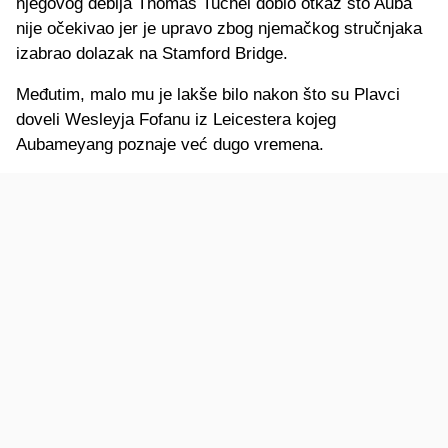
njegovog debija Thomas Tuchel dobio otkaz što Auba
nije očekivao jer je upravo zbog njemačkog stručnjaka
izabrao dolazak na Stamford Bridge.
Međutim, malo mu je lakše bilo nakon što su Plavci
doveli Wesleyja Fofanu iz Leicestera kojeg
Aubameyang poznaje već dugo vremena.