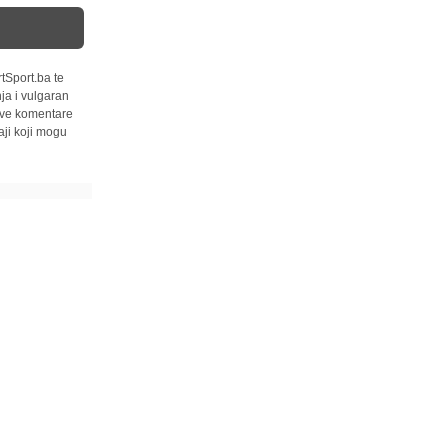
tSport.ba te
ja i vulgaran
 sve komentare
ji koji mogu