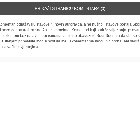
PRIKAŽI STRANICU KOMENTARA (0)
omentari odražavaju stavove njihovih autora/ica, a ne nužno i stavove portala Spor
i neće odgovarati za sadržaj tih kometara. Komentari koji sadrže vrijeđanja, psovan
iti uklonjeni bez najave i objašnjenja, ali to ne obavezuje SportSport.ba da obriše
la. Čitanjem prihvatate mogućnost da među komentarima mogu biti pronađeni sadrža
ti sa vašim uvjerenjima.