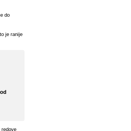
se do
o je ranije
 od
u redove