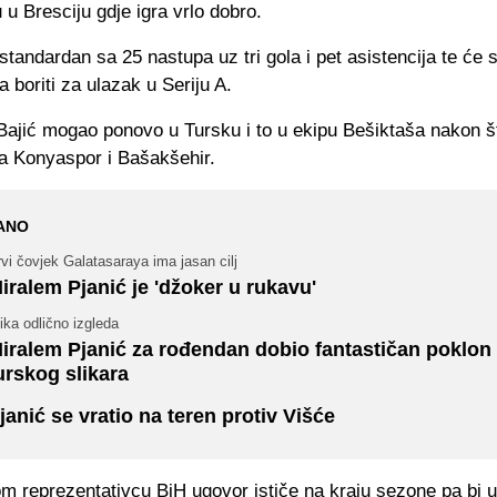
u Bresciju gdje igra vrlo dobro.
e standardan sa 25 nastupa uz tri gola i pet asistencija te će 
 boriti za ulazak u Seriju A.
 Bajić mogao ponovo u Tursku i to u ekipu Bešiktaša nakon št
a Konyaspor i Bašakšehir.
ANO
vi čovjek Galatasaraya ima jasan cilj
iralem Pjanić je 'džoker u rukavu'
ika odlično izgleda
iralem Pjanić za rođendan dobio fantastičan poklon
urskog slikara
janić se vratio na teren protiv Višće
 reprezentativcu BiH ugovor ističe na kraju sezone pa bi 