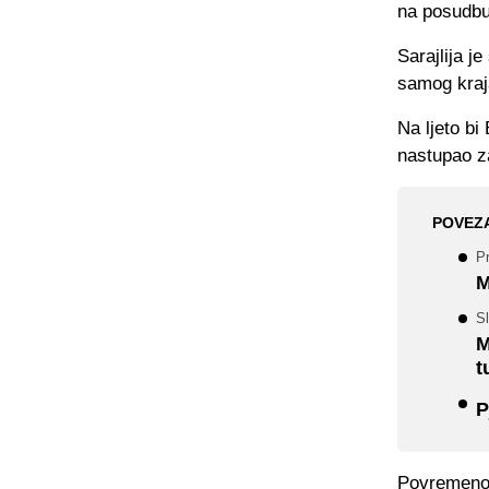
na posudbu 
Sarajlija j
samog kraja
Na ljeto bi
nastupao z
POVEZ
Pr
M
Sl
M
t
P
Povremenom