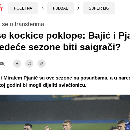
POČETNA
FUDBAL
SÜPER LIG
 se o transferima
e kockice poklope: Bajić i Pj
jedeće sezone biti saigrači?
:05,
 i Miralem Pjanić su ove sezone na posudbama, a u nare
oj godini bi mogli dijeliti svlačionicu.