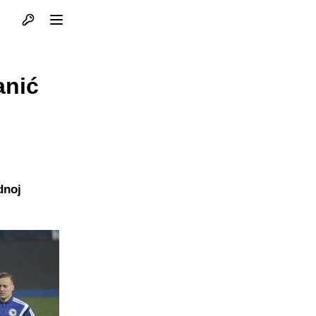
Otvori profil
Otvori meni
anić
dnoj