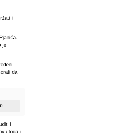
žati i
Pjanića.
 je
ređeni
orati da
ED
iti i
ovu toga i