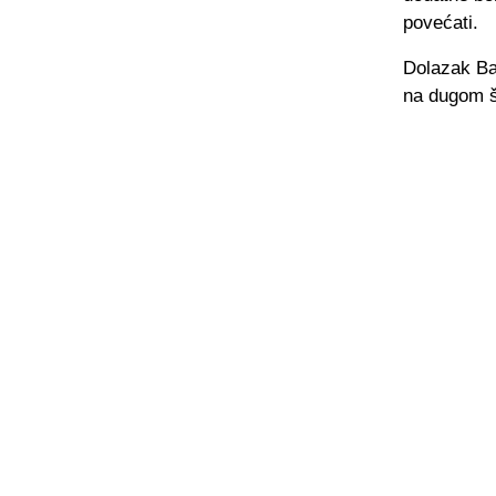
povećati.
Dolazak Baj
na dugom št