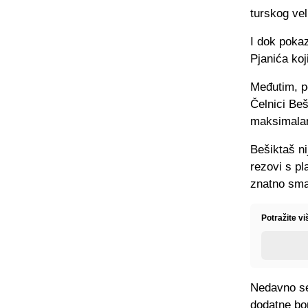
turskog vel
I dok pokaz
Pjanića ko
Međutim, po
Čelnici Beš
maksimalan
Bešiktaš ni
rezovi s pl
znatno sman
Potražite vi
Nedavno se
dodatne bon