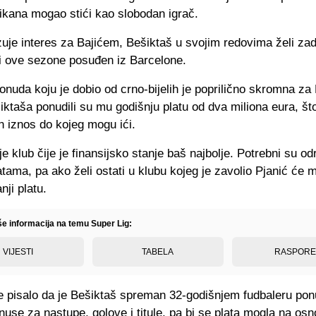
ikana mogao stići kao slobodan igrač.
uje interes za Bajićem, Bešiktaš u svojim redovima želi zadr
ji ove sezone posuđen iz Barcelone.
nuda koju je dobio od crno-bijelih je poprilično skromna za 
iktaša ponudili su mu godišnju platu od dva miliona eura, što
 iznos do kojeg mogu ići.
je klub čije je finansijsko stanje baš najbolje. Potrebni su od
atama, pa ako želi ostati u klubu kojeg je zavolio Pjanić će m
ji platu.
še informacija na temu Super Lig:
VIJESTI
TABELA
RASPOR
 pisalo da je Bešiktaš spreman 32-godišnjem fudbaleru ponud
use za nastupe, golove i titule, pa bi se plata mogla na osn