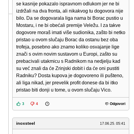
se kasnije pokazalo ispravnom odlukom jer ne bi
izdržali na dva fronta, ali nikakvog tu dogovora nije
bilo. Da se dogovarala liga nama bi Borac pustio u
Mostaru, i ne bi obećali premije Veležu. I za takve
dogovore moraš imati više sudionika, zašto bi netko
pristao u ovom slučaju Borac da ostanu bez oba
trofeja, posebno ako znamo koliko osvajanje lige
znači s ovim novim sustavom u Europi, zašto su
prebacivali utakmicu s Radnikom na nedjelju kad
su već znali da će Zrinjski dobit i da će oni pustiti
Radniku? Dosta kupova je dogovoreno ili pušteno,
ali liga nikad, jer prevelik profit donese da bi itko
pristao biti donji u tome, u ovom slučaju Vico.
3
4
Odgovori
inoxsteel
17.06.25. 05:41