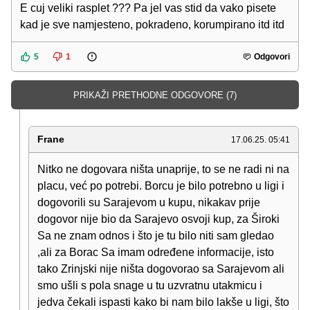
E cuj veliki rasplet ??? Pa jel vas stid da vako pisete
kad je sve namjesteno, pokradeno, korumpirano itd itd
5
1
Odgovori
PRIKAŽI PRETHODNE ODGOVORE (7)
Frane
17.06.25. 05:41
Nitko ne dogovara ništa unaprije, to se ne radi ni na
placu, već po potrebi. Borcu je bilo potrebno u ligi i
dogovorili su Sarajevom u kupu, nikakav prije
dogovor nije bio da Sarajevo osvoji kup, za Široki
Sa ne znam odnos i što je tu bilo niti sam gledao
,ali za Borac Sa imam određene informacije, isto
tako Zrinjski nije ništa dogovorao sa Sarajevom ali
smo ušli s pola snage u tu uzvratnu utakmicu i
jedva čekali ispasti kako bi nam bilo lakše u ligi, što