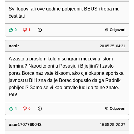
Svi lopovi ali ove godine pobjednik BEUS i treba mu
čestitati
0
1
Odgovori
nasir
20.05.25. 04:31
A zasto u proslom kolu nisu igrani mecevi u istom
terminu? Narocito oni u Posusju i Bijeljini? I zasto
poraz Borca nazivate kiksom, ako cjelokupna sportska
javnost u BiH zna da je Borac dopustio da ga Radnik
pobijedi? Samo se vi kao pravite ludi da to ne znate.
Pih!
4
0
Odgovori
user1707760042
19.05.25. 20:37