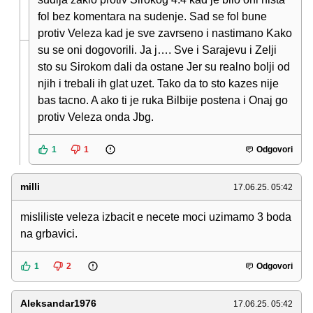
fol bez komentara na sudenje. Sad se fol bune
protiv Veleza kad je sve zavrseno i nastimano Kako
su se oni dogovorili. Ja j…. Sve i Sarajevu i Zelji
sto su Sirokom dali da ostane Jer su realno bolji od
njih i trebali ih glat uzet. Tako da to sto kazes nije
bas tacno. A ako ti je ruka Bilbije postena i Onaj go
protiv Veleza onda Jbg.
1
1
Odgovori
milli
17.06.25. 05:42
misliliste veleza izbacit e necete moci uzimamo 3 boda
na grbavici.
1
2
Odgovori
Aleksandar1976
17.06.25. 05:42