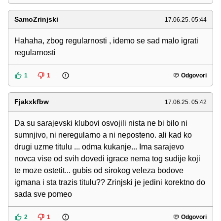
SamoZrinjski
17.06.25. 05:44
Hahaha, zbog regularnosti , idemo se sad malo igrati
regularnosti
1
1
Odgovori
Fjakxkfbw
17.06.25. 05:42
Da su sarajevski klubovi osvojili nista ne bi bilo ni
sumnjivo, ni neregularno a ni neposteno. ali kad ko
drugi uzme titulu ... odma kukanje... Ima sarajevo
novca vise od svih dovedi igrace nema tog sudije koji
te moze ostetit... gubis od sirokog veleza bodove
igmana i sta trazis titulu?? Zrinjski je jedini korektno do
sada sve pomeo
2
1
Odgovori