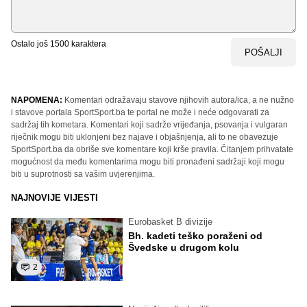
Ostalo još
1500
karaktera
POŠALJI
NAPOMENA:
Komentari odražavaju stavove njihovih autora/ica, a ne nužno
i stavove portala SportSport.ba te portal ne može i neće odgovarati za
sadržaj tih kometara. Komentari koji sadrže vrijeđanja, psovanja i vulgaran
riječnik mogu biti uklonjeni bez najave i objašnjenja, ali to ne obavezuje
SportSport.ba da obriše sve komentare koji krše pravila. Čitanjem prihvatate
mogućnost da među komentarima mogu biti pronađeni sadržaji koji mogu
biti u suprotnosti sa vašim uvjerenjima.
NAJNOVIJE VIJESTI
Eurobasket B divizije
Bh. kadeti teško poraženi od
Švedske u drugom kolu
2