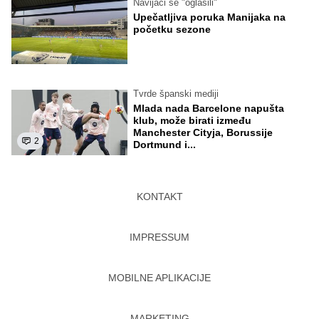
Navijači se "oglasili"
Upečatljiva poruka Manijaka na
početku sezone
Tvrde španski mediji
Mlada nada Barcelone napušta
klub, može birati između
Manchester Cityja, Borussije
2
Dortmund i...
KONTAKT
IMPRESSUM
MOBILNE APLIKACIJE
MARKETING