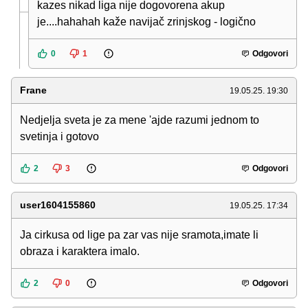
kazes nikad liga nije dogovorena akup
je....hahahah kaže navijač zrinjskog - logično
0
1
Odgovori
Frane
19.05.25. 19:30
Nedjelja sveta je za mene 'ajde razumi jednom to
svetinja i gotovo
2
3
Odgovori
user1604155860
19.05.25. 17:34
Ja cirkusa od lige pa zar vas nije sramota,imate li
obraza i karaktera imalo.
2
0
Odgovori