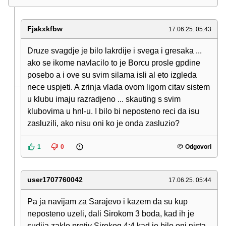
Fjakxkfbw
17.06.25. 05:43
Druze svagdje je bilo lakrdije i svega i gresaka ...
ako se ikome navlacilo to je Borcu prosle gpdine
posebo a i ove su svim silama isli al eto izgleda
nece uspjeti. A zrinja vlada ovom ligom citav sistem
u klubu imaju razradjeno ... skauting s svim
klubovima u hnl-u. I bilo bi neposteno reci da isu
zasluzili, ako nisu oni ko je onda zasluzio?
1
0
Odgovori
user1707760042
17.06.25. 05:44
Pa ja navijam za Sarajevo i kazem da su kup
neposteno uzeli, dali Sirokom 3 boda, kad ih je
sudija zaklo protiv Sirokog 4:4 kad je bilo oni nista