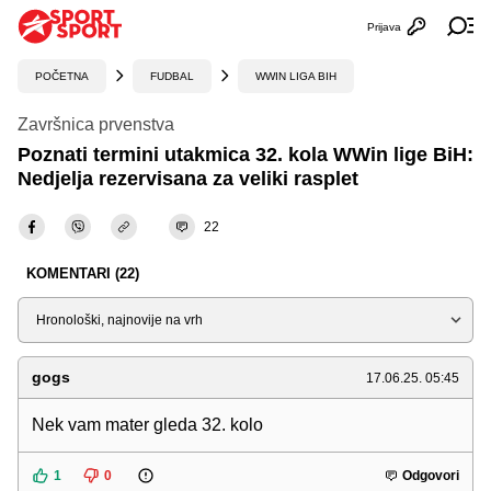
Prijava
Otvori profi
Ot
POČETNA
FUDBAL
WWIN LIGA BIH
Završnica prvenstva
Poznati termini utakmica 32. kola WWin lige BiH:
Nedjelja rezervisana za veliki rasplet
22
KOMENTARI (22)
Sortiraj
gogs
17.06.25. 05:45
Nek vam mater gleda 32. kolo
1
0
Odgovori