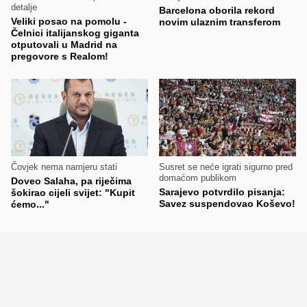
detalje
Barcelona oborila rekord
Veliki posao na pomolu -
novim ulaznim transferom
Čelnici italijanskog giganta
otputovali u Madrid na
pregovore s Realom!
Čovjek nema namjeru stati
Susret se neće igrati sigurno pred
domaćom publikom
Doveo Salaha, pa riječima
Sarajevo potvrdilo pisanja:
šokirao cijeli svijet: "Kupit
Savez suspendovao Koševo!
ćemo..."