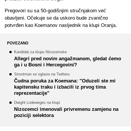
Pregovori su sa 50-godišnjim stručnjakom već
obavljeni. Očekuje se da uskoro bude zvanično
potvrđen kao Koemanov nasljednik na klupi Oranja.
POVEZANO
Kandidat za klupu Nizozemske
Allegri pred novim angažmanom, gledat ćemo
ga i u Bosni i Hercegovini?
Strootman se oglasio na Twitteru
Čudna poruka za Koemana: "Oduzeli ste mi
kapitensku traku i izbacili iz prvog tima
reprezentacije"
Dwight Lodeweges na klupi
Nizozemci imenovali privremenu zamjenu na
poziciji selektora