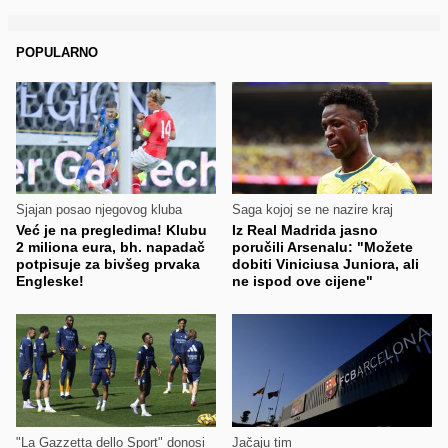
POPULARNO
Sjajan posao njegovog kluba
Saga kojoj se ne nazire kraj
Već je na pregledima! Klubu
Iz Real Madrida jasno
2 miliona eura, bh. napadač
poručili Arsenalu: "Možete
potpisuje za bivšeg prvaka
dobiti Viniciusa Juniora, ali
Engleske!
ne ispod ove cijene"
"La Gazzetta dello Sport" donosi
Jačaju tim