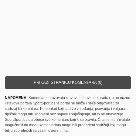
PRIKAŽI STRANICU KOMENTARA (0)
NAPOMENA:
Komentari odražavaju stavove njihovih autora/ica, a ne nužno
i stavove portala SportSport.ba te portal ne može i neće odgovarati za
sadržaj tih kometara. Komentari koji sadrže vrijeđanja, psovanja i vulgaran
riječnik mogu biti uklonjeni bez najave i objašnjenja, ali to ne obavezuje
SportSport.ba da obriše sve komentare koji krše pravila. Čitanjem prihvatate
mogućnost da među komentarima mogu biti pronađeni sadržaji koji mogu
biti u suprotnosti sa vašim uvjerenjima.