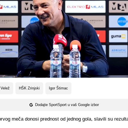
 Velež
HŠK Zrinjski
Igor Štimac
Dodajte SportSport u vaš Google izbor
 prvog meča donosi prednost od jednog gola, slavili su rezult