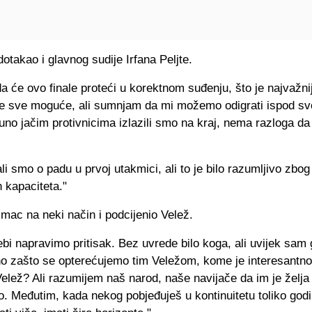
otakao i glavnog sudije Irfana Peljte.
a će ovo finale proteći u korektnom suđenju, što je najvažni
e sve moguće, ali sumnjam da mi možemo odigrati ispod svo
uno jačim protivnicima izlazili smo na kraj, nema razloga d
i smo o padu u prvoj utakmici, ali to je bilo razumljivo zbog
 kapaciteta."
imac na neki način i podcijenio Velež.
bi napravimo pritisak. Bez uvrede bilo koga, ali uvijek sam
sno zašto se opterećujemo tim Veležom, kome je interesantno
elež? Ali razumijem naš narod, naše navijače da im je želja
. Međutim, kada nekog pobjeđuješ u kontinuitetu toliko god