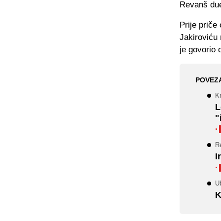
Revanš duel
Prije priče
Jakiroviću
je govorio 
POVEZ
Kr
L
"
·
R
I
·
U
K