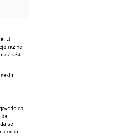
je. U
je razine
a nas nešto
 nekih
 govorio da
 da
 da se
ina onda