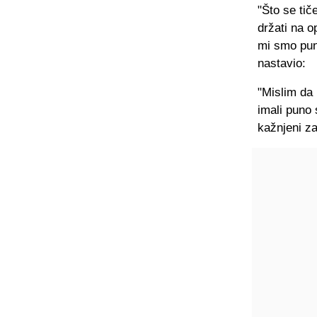
"Što se tič
držati na o
mi smo pun
nastavio:
"Mislim da 
imali puno 
kažnjeni za