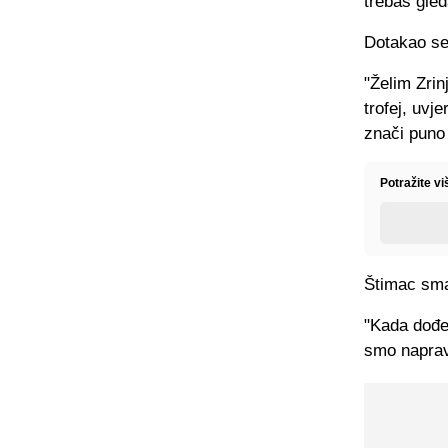
trebaš gleda
Dotakao se
"Želim Zrin
trofej, uvj
znači puno 
Potražite v
Štimac smat
"Kada dođe
smo napravi