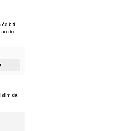
 će biti
 narodu
ED
islim da