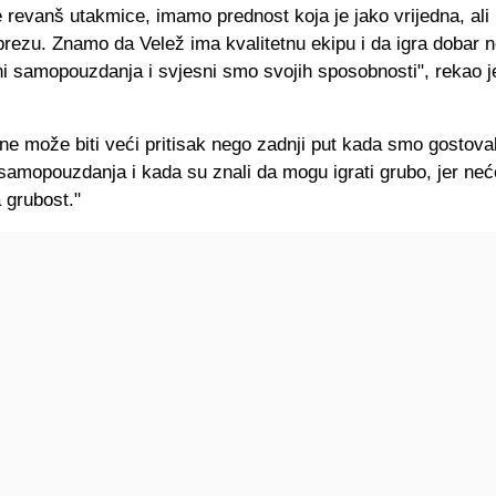
e revanš utakmice, imamo prednost koja je jako vrijedna, ali
prezu. Znamo da Velež ima kvalitetnu ekipu i da igra dobar n
i samopouzdanja i svjesni smo svojih sposobnosti", rekao j
ne može biti veći pritisak nego zadnji put kada smo gostova
samopouzdanja i kada su znali da mogu igrati grubo, jer neće
 grubost."