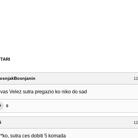
TARI
osnjakBosnjanin
12
as Velez sutra pregazio ko niko do sad
0
5
12
**ko, sutra ces dobiti 5 komada