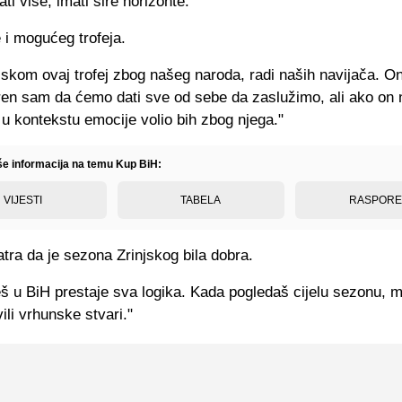
ti više, imati šire horizonte."
 i mogućeg trofeja.
jskom ovaj trofej zbog našeg naroda, radi naših navijača. On
eren sam da ćemo dati sve od sebe da zaslužimo, ali ako on
u kontekstu emocije volio bih zbog njega."
iše informacija na temu Kup BiH:
VIJESTI
TABELA
RASPOR
ra da je sezona Zrinjskog bila dobra.
š u BiH prestaje sva logika. Kada pogledaš cijelu sezonu, m
li vrhunske stvari."