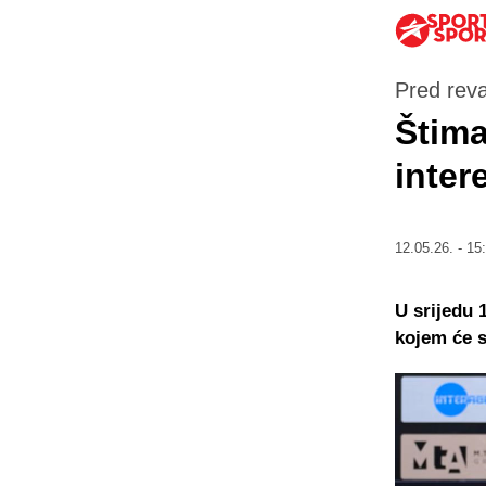
Pred reva
Štima
inter
12.05.26. - 15
U srijedu 
kojem će s