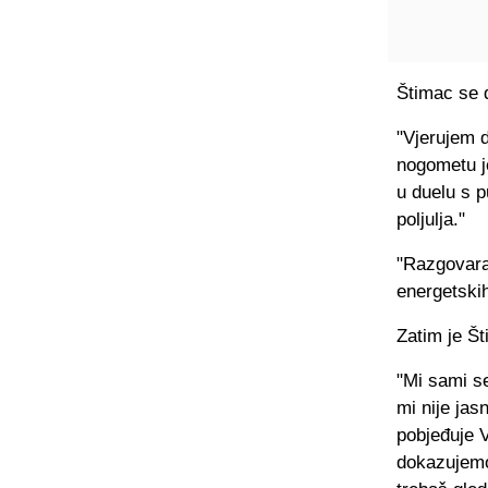
Štimac se d
"Vjerujem d
nogometu j
u duelu s p
poljulja."
"Razgovaral
energetskih
Zatim je Št
"Mi sami se
mi nije ja
pobjeđuje V
dokazujemo