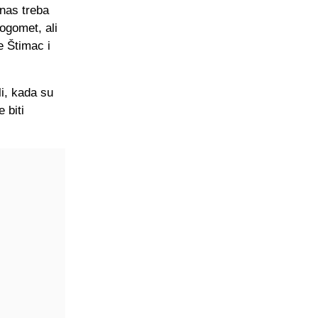
 nas treba
ogomet, ali
e Štimac i
li, kada su
 biti