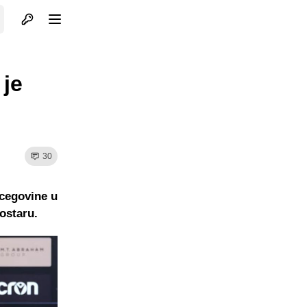
Otvori profil
Otvori meni
je
30
rcegovine u
ostaru.