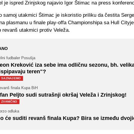
 je ispred Zrinjskog najavio Igor Štimac na press konferenci
 o samoj utakmici Štimac je iskoristio priliku da čestita Serge
 na plasmanu u finale play-offa Championshipa sa Hull Cityj
o revanš utakmici protiv Veleža.
ANO
ilni fudbaler Posušja
eon Kreković iza sebe ima odličnu sezonu, bh. velik
ispipavaju teren"?
SAZNAJEMO
evanš finala Kupa BiH
rfan Peljto sudi sutrašnji okršaj Veleža i Zrinjskog!
ZVANIČNO
brzo odluka
o će suditi revanš finala Kupa? Bira se između dvoji