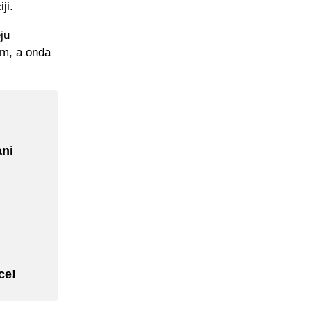
ji.
ju
em, a onda
ani
ce!