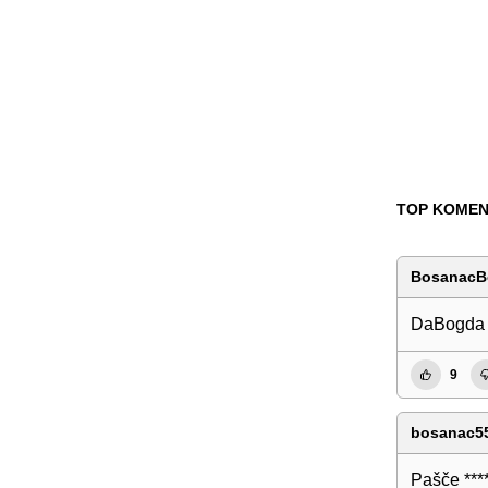
TOP KOMEN
BosanacB
DaBogda v
9
bosanac5
Pašče ***