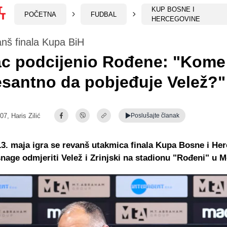
KUP BOSNE I
POČETNA
FUDBAL
HERCEGOVINE
nš finala Kupa BiH
c podcijenio Rođene: "Kome 
esantno da pobjeđuje Velež?"
:07,
Haris Zilić
Poslušajte
članak
13. maja igra se revanš utakmica finala Kupa Bosne i He
nage odmjeriti Velež i Zrinjski na stadionu "Rođeni" u M