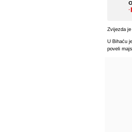
O
·
Zvijezda je
U Bihaću je
poveli majs