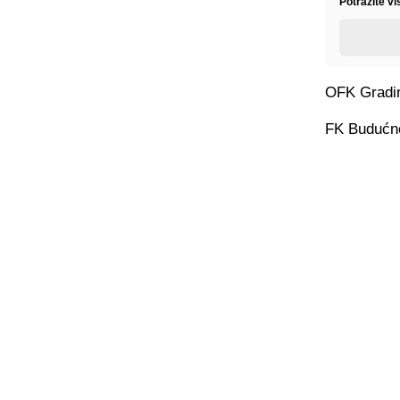
Potražite vi
OFK Gradin
FK Budućno