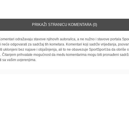
PRIKAŽI STRANICU KOMENTARA (0)
omentari odražavaju stavove njihovih autora/ica, a ne nužno i stavove portala Spor
i neće odgovarati za sadržaj tih kometara. Komentari koji sadrže vrijeđanja, psovan
iti uklonjeni bez najave i objašnjenja, ali to ne obavezuje SportSport.ba da obriše
la. Čitanjem prihvatate mogućnost da među komentarima mogu biti pronađeni sadrža
ti sa vašim uvjerenjima.