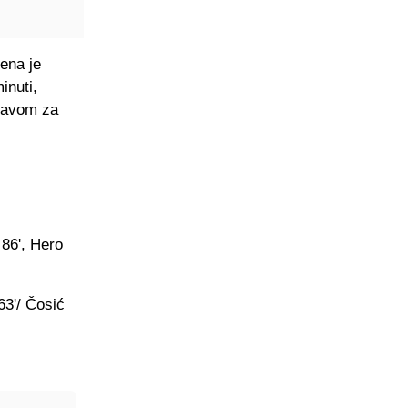
ena je
inuti,
glavom za
 86', Hero
63'/ Čosić