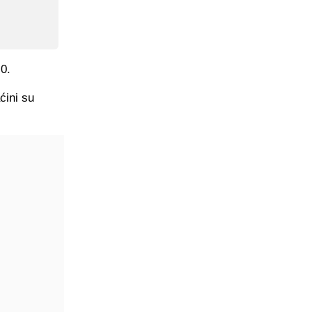
:0.
ćini su