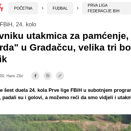
PRVA LIGA
POČETNA
FUDBAL
FEDERACIJE BIH
 FBiH, 24. kolo
vniku utakmica za pamćenje,
rda" u Gradačcu, velika tri b
ik
:00,
Haris Zilić
e šest duela 24. kola Prve lige FBiH u subotnjem program
, padali su i golovi, a možemo reći da smo vidjeli i utak