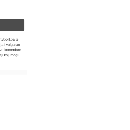
tSport.ba te
ja i vulgaran
 sve komentare
ji koji mogu