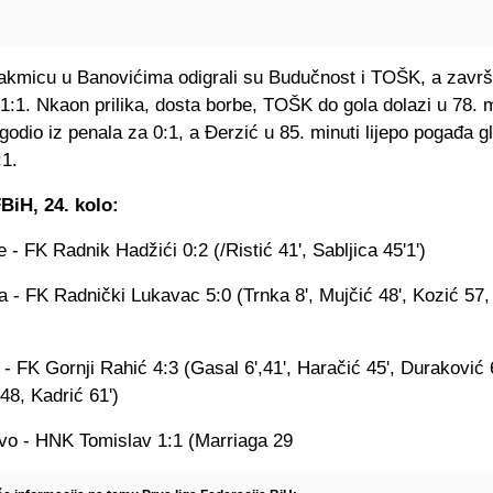
akmicu u Banovićima odigrali su Budučnost i TOŠK, a završ
1:1. Nkaon prilika, dosta borbe, TOŠK do gola dolazi u 78. m
godio iz penala za 0:1, a Đerzić u 85. minuti lijepo pogađa 
:1.
FBiH, 24. kolo:
- FK Radnik Hadžići 0:2 (/Ristić 41', Sabljica 45'1')
 - FK Radnički Lukavac 5:0 (Trnka 8', Mujčić 48', Kozić 57,
- FK Gornji Rahić 4:3 (Gasal 6',41', Haračić 45', Duraković 
 48, Kadrić 61')
vo - HNK Tomislav 1:1 (Marriaga 29