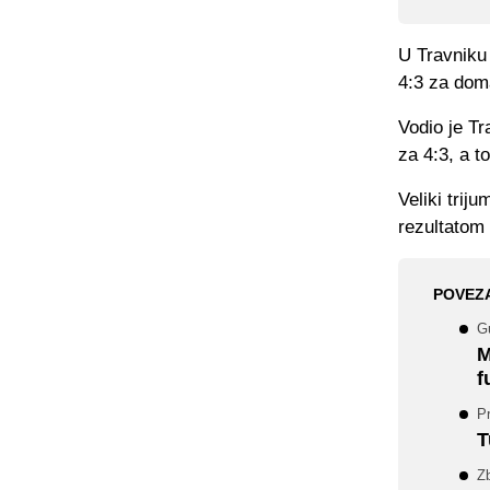
U Travniku 
4:3 za dom
Vodio je Tr
za 4:3, a t
Veliki trij
rezultatom 
POVEZ
G
M
f
Pr
T
Zb