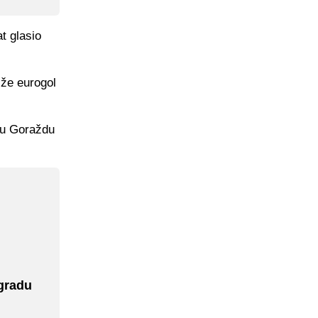
t glasio
iže eurogol
a u Goraždu
vgradu