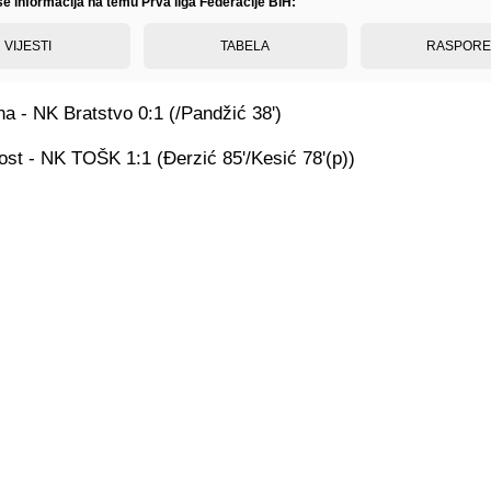
še informacija na temu Prva liga Federacije BiH:
VIJESTI
TABELA
RASPOR
a - NK Bratstvo 0:1 (/Pandžić 38')
st - NK TOŠK 1:1 (Đerzić 85'/Kesić 78'(p))