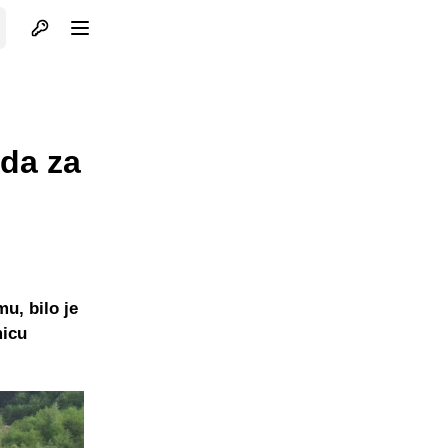
Otvori profil
Otvori meni
oda za
u, bilo je
micu