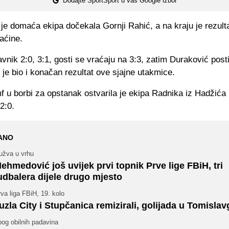
Dodajte SportSport u vaš Google izbor
je domaća ekipa dočekala Gornji Rahić, a na kraju je rezulta
aćine.
avnik 2:0, 3:1, gosti se vraćaju na 3:3, zatim Duraković post
o je bio i konačan rezultat ove sjajne utakmice.
umf u borbi za opstanak ostvarila je ekipa Radnika iz Hadžić
2:0.
ANO
užva u vrhu
ehmedović još uvijek prvi topnik Prve lige FBiH, tri
udbalera dijele drugo mjesto
va liga FBiH, 19. kolo
uzla City i Stupčanica remizirali, golijada u Tomisla
og obilnih padavina