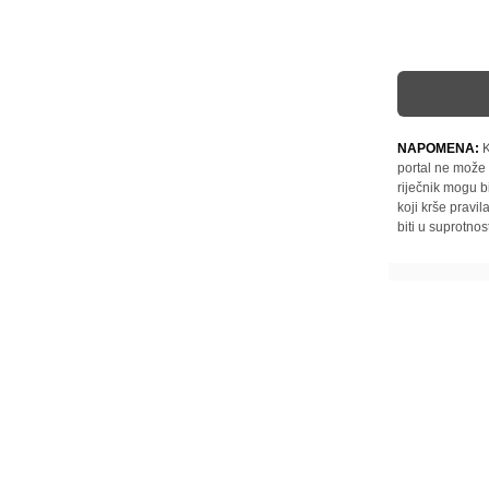
NAPOMENA:
K
portal ne može 
riječnik mogu b
koji krše pravi
biti u suprotnos