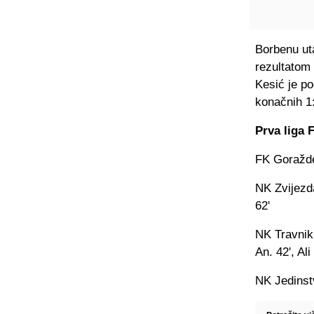
Borbenu ut
rezultatom 
Kesić je po
konačnih 1
Prva liga 
FK Goražde 
NK Zvijezda
62'
NK Travnik 
An. 42', Ali
NK Jedinst