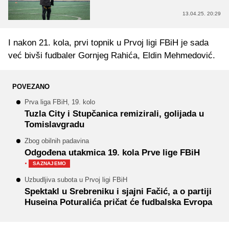
13.04.25. 20:29
I nakon 21. kola, prvi topnik u Prvoj ligi FBiH je sada
već bivši fudbaler Gornjeg Rahića, Eldin Mehmedović.
POVEZANO
Prva liga FBiH, 19. kolo
Tuzla City i Stupčanica remizirali, golijada u
Tomislavgradu
Zbog obilnih padavina
Odgođena utakmica 19. kola Prve lige FBiH
·
SAZNAJEMO
Uzbudljiva subota u Prvoj ligi FBiH
Spektakl u Srebreniku i sjajni Fačić, a o partiji
Huseina Poturalića pričat će fudbalska Evropa