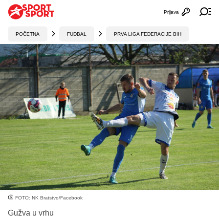
Prijava
Otvori profi
Ot
POČETNA
FUDBAL
PRVA LIGA FEDERACIJE BIH
FOTO: NK Bratstvo/Facebook
Gužva u vrhu