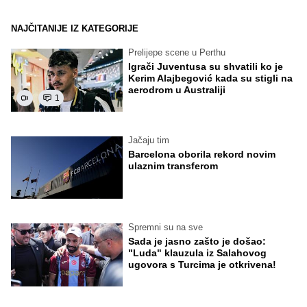
NAJČITANIJE IZ KATEGORIJE
Prelijepe scene u Perthu
Igrači Juventusa su shvatili ko je
Kerim Alajbegović kada su stigli na
aerodrom u Australiji
1
Jačaju tim
Barcelona oborila rekord novim
ulaznim transferom
Spremni su na sve
Sada je jasno zašto je došao:
"Luda" klauzula iz Salahovog
ugovora s Turcima je otkrivena!