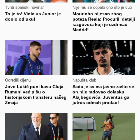
Tvrdi španski novinar
Nije mu se dopalo ono što je čuo
To je to! Vinicius Junior je
Mourinho bijesan zbog
donio odluku!
poteza Reala: Procurili detalji
razgovora koji je uzdrmao
Madrid!
Odredili cijenu
Napušta klub
Jovo Lukić puni kasu Cluja,
Sada je svima jasno zašto se
Rumuni već pišu o
on nije radovao dolasku
historijskom transferu našeg
Alajbegovića, Juventus ga
Zmaja
jutros odmah prodao!