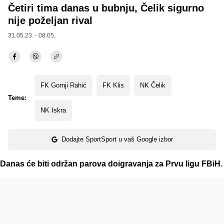
Četiri tima danas u bubnju, Čelik sigurno
nije poželjan rival
31.05.23. - 08:05,
FK Gornji Rahić
FK Klis
NK Čelik
Teme:
NK Iskra
Dodajte SportSport u vaš Google izbor
Danas će biti održan parova doigravanja za Prvu ligu FBiH.