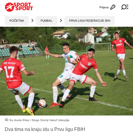
Prijava
Otvori profi
Ot
POČETNA
FUDBAL
PRVA LIGA FEDERACIJE BIH
Sa duela Klisa i Sloge Gornji Vakuf Uskoplje
Dva tima na kraju idu u Prvu ligu FBIH