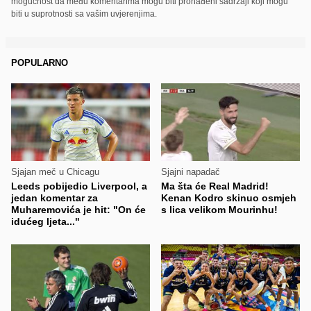
mogućnost da među komentarima mogu biti pronađeni sadržaji koji mogu
biti u suprotnosti sa vašim uvjerenjima.
POPULARNO
Sjajan meč u Chicagu
Sjajni napadač
Leeds pobijedio Liverpool, a
Ma šta će Real Madrid!
jedan komentar za
Kenan Kodro skinuo osmjeh
Muharemovića je hit: "On će
s lica velikom Mourinhu!
idućeg ljeta..."