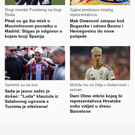
Drugi mandat Posebnog na klupi
Sjajna predstava mladog
Reala
reprezentativca
Pitali su ga šta misli o
Mak Omerović zatrpao koš
Mourinhovom povratku u
Bugarske i odveo Bosnu i
Madrid: Stigao je odgovor o
Hercegovinu do nove
kojem bruji Španija
pobjede
Spremni su na sve
Možda mu se želja u budućnosti i
ostvari
Sada je jasno zašto je
Dani Olmo otkrio kojeg bi
došao: "Luda" klauzula iz
reprezentativca Hrvatske
Salahovog ugovora s
volio vidjeti u dresu
Turcima je otkrivena!
Barcelone