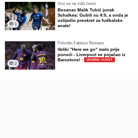
Ovo se ne viđa često
Bosanac Malik Tubić junak
Schalkea: Gubili su 4:0, a onda je
uslijedio preokret za fudbalske
1
anale!
Potvrdio Fabrizio Romano
Veliki "Here we go" malo prije
ponoći - Liverpool se pojačao iz
·
Barcelone!
UDARNA VIJEST
2