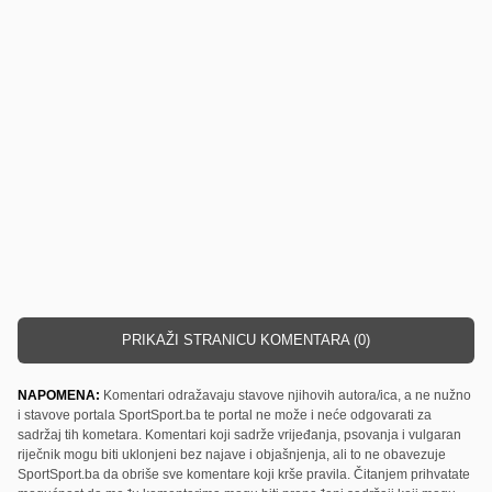
PRIKAŽI STRANICU KOMENTARA (0)
NAPOMENA:
Komentari odražavaju stavove njihovih autora/ica, a ne nužno
i stavove portala SportSport.ba te portal ne može i neće odgovarati za
sadržaj tih kometara. Komentari koji sadrže vrijeđanja, psovanja i vulgaran
riječnik mogu biti uklonjeni bez najave i objašnjenja, ali to ne obavezuje
SportSport.ba da obriše sve komentare koji krše pravila. Čitanjem prihvatate