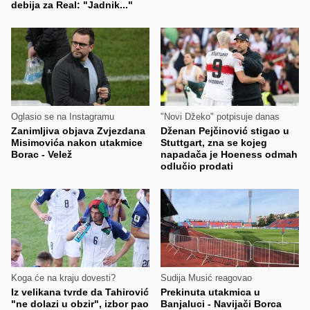
debija za Real: "Jadnik..."
Oglasio se na Instagramu
"Novi Džeko" potpisuje danas
Zanimljiva objava Zvjezdana
Dženan Pejčinović stigao u
Misimovića nakon utakmice
Stuttgart, zna se kojeg
Borac - Velež
napadača je Hoeness odmah
odlučio prodati
Koga će na kraju dovesti?
Sudija Musić reagovao
Iz velikana tvrde da Tahirović
Prekinuta utakmica u
"ne dolazi u obzir", izbor pao
Banjaluci - Navijači Borca