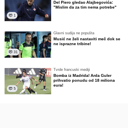
Del Piero gledao Alajbegovića:
"Mislim da za tim nema potrebe"
1
Glavni sudija ne popušta
Musić ne želi nastaviti meč dok se
ne isprazne tribine!
31
Tvrde francuski mediji
Bomba iz Madrida! Arda Guler
prihvatio ponudu od 18 miliona
eura!
5