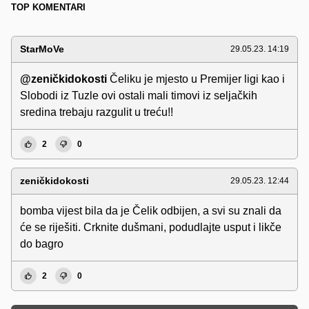
TOP KOMENTARI
StarMoVe
29.05.23. 14:19
@zeničkidokosti
Čeliku je mjesto u Premijer ligi kao i
Slobodi iz Tuzle ovi ostali mali timovi iz seljačkih
sredina trebaju razgulit u treću!!
2
0
zeničkidokosti
29.05.23. 12:44
bomba vijest bila da je Čelik odbijen, a svi su znali da
će se riješiti. Crknite dušmani, podudlajte usput i likče
do bagro
2
0