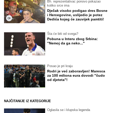
Bh. reprezentativac ponovo pokazao
koliko srce ima
Dječak visoko podigao dres Bosne
i Hercegovine, uslijedio je potez
Dedića kojeg će zauvijek pamtiti!
Šta će biti od svega?
Pobuna u Interu zbog Srbina:
"Nemoj da ga neko..."
Posao je pri kraju
Rodri je već zaboravljen! Maresca
za 100 miliona eura dovodi "čudo
od djeteta"!
NAJČITANIJE IZ KATEGORIJE
Oglasila se i klupska legenda