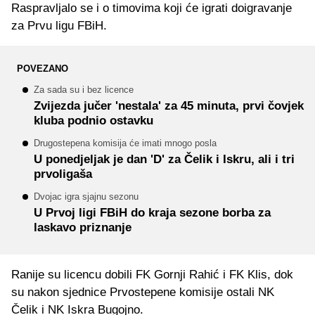
Raspravljalo se i o timovima koji će igrati doigravanje
za Prvu ligu FBiH.
POVEZANO
Za sada su i bez licence
Zvijezda jučer 'nestala' za 45 minuta, prvi čovjek
kluba podnio ostavku
Drugostepena komisija će imati mnogo posla
U ponedjeljak je dan 'D' za Čelik i Iskru, ali i tri
prvoligaša
Dvojac igra sjajnu sezonu
U Prvoj ligi FBiH do kraja sezone borba za
laskavo priznanje
Ranije su licencu dobili FK Gornji Rahić i FK Klis, dok
su nakon sjednice Prvostepene komisije ostali NK
Čelik i NK Iskra Bugojno.