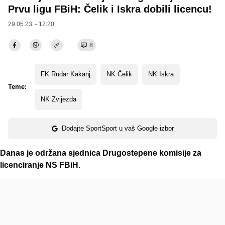
Prvu ligu FBiH: Čelik i Iskra dobili licencu!
29.05.23. - 12:20,
8
FK Rudar Kakanj
NK Čelik
NK Iskra
Teme:
NK Zvijezda
Dodajte SportSport u vaš Google izbor
Danas je održana sjednica Drugostepene komisije za
licenciranje NS FBiH.