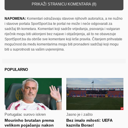
PRIKAŽI STRANICU KOMENTARA (8)
NAPOMENA:
Komentari odražavaju stavove njihovih autora/ica, a ne nužno
i stavove portala SportSport.ba te portal ne može i neće odgovarati za
sadržaj tih kometara. Komentari koji sadrže vrijeđanja, psovanja i vulgaran
riječnik mogu biti uklonjeni bez najave i objašnjenja, ali to ne obavezuje
SportSport.ba da obriše sve komentare koji krše pravila. Čitanjem prihvatate
mogućnost da među komentarima mogu biti pronađeni sadržaji koji mogu
biti u suprotnosti sa vašim uvjerenjima.
POPULARNO
Portugalac surovo iskren
Jasno je i zašto
Mourinho brutalan prema
Bez imalo milosti: UEFA
velikom pojačanju nakon
kaznila Borac!