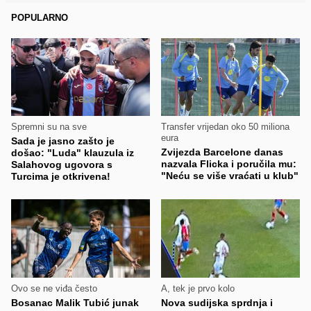
POPULARNO
Spremni su na sve
Transfer vrijedan oko 50 miliona
eura
Sada je jasno zašto je
Zvijezda Barcelone danas
došao: "Luda" klauzula iz
nazvala Flicka i poručila mu:
Salahovog ugovora s
"Neću se više vraćati u klub"
Turcima je otkrivena!
Ovo se ne viđa često
A, tek je prvo kolo
Bosanac Malik Tubić junak
Nova sudijska sprdnja i