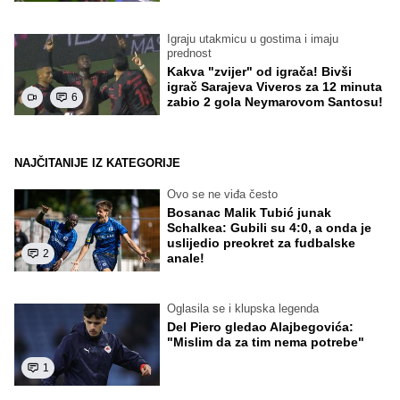
Igraju utakmicu u gostima i imaju
prednost
Kakva "zvijer" od igrača! Bivši
igrač Sarajeva Viveros za 12 minuta
6
zabio 2 gola Neymarovom Santosu!
NAJČITANIJE IZ KATEGORIJE
Ovo se ne viđa često
Bosanac Malik Tubić junak
Schalkea: Gubili su 4:0, a onda je
uslijedio preokret za fudbalske
2
anale!
Oglasila se i klupska legenda
Del Piero gledao Alajbegovića:
"Mislim da za tim nema potrebe"
1