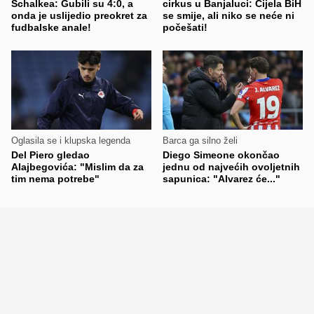
Schalkea: Gubili su 4:0, a
cirkus u Banjaluci: Cijela BiH
onda je uslijedio preokret za
se smije, ali niko se neće ni
fudbalske anale!
počešati!
Oglasila se i klupska legenda
Barca ga silno želi
Del Piero gledao
Diego Simeone okončao
Alajbegovića: "Mislim da za
jednu od najvećih ovoljetnih
tim nema potrebe"
sapunica: "Alvarez će..."