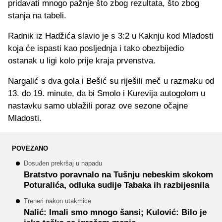
pridavati mnogo pažnje što zbog rezultata, što zbog
stanja na tabeli.
Radnik iz Hadžića slavio je s 3:2 u Kaknju kod Mladosti
koja će ispasti kao posljednja i tako obezbijedio
ostanak u ligi kolo prije kraja prvenstva.
Nargalić s dva gola i Bešić su riješili meč u razmaku od
13. do 19. minute, da bi Smolo i Kurevija autogolom u
nastavku samo ublažili poraz ove sezone očajne
Mladosti.
POVEZANO
Dosuđen prekršaj u napadu
Bratstvo poravnalo na Tušnju nebeskim skokom
Poturalića, odluka sudije Tabaka ih razbijesnila
Treneri nakon utakmice
Nalić: Imali smo mnogo šansi; Kulović: Bilo je