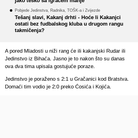
jako teško sa igračem manje
Pobjede Jedinstva, Radnika, TOŠK-a i Zvijezde
Tešanj slavi, Kakanj drhti - Hoće li Kakanjci
ostati bez fudbalskog kluba u drugom rangu
takmičenja?
A pored Mladosti u niži rang će ili kakanjski Rudar ili
Jedinstvo iz Bihaća. Jasno je to nakon što su danas
ova dva tima upisala gostujuće poraze.
Jedinstvo je poraženo s 2:1 u Gračanici kod Bratstva.
Domaći tim vodio je 2:0 preko Ćosića i Kojića.