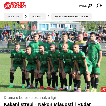
Prijava
Otvori profi
Ot
POČETNA
FUDBAL
PRVA LIGA FEDERACIJE BIH
Drama u borbi za ostanak u ligi
Kakanj strepi - Nakon Mladosti i Rudar