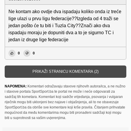
Ne kontam ako ovdje dva ispadaju koliko onda iz treće
lige ulazi u prvu ligu federacije??Izgleda od 4 traži se
jedan pošto će tu biti i Tuzla City??Znači ako dva
ispadaju moraju je dopuniti dva a to je sigurno TC i
jedan iz druge lige federacije
0
0
PRIKAŽI STRANICU KOMENTARA (2)
NAPOMENA:
Komentari odražavaju stavove njihovih autora/ica, a ne nužno
i stavove portala SportSport.ba te portal ne može i neće odgovarati za
sadržaj tih kometara. Komentari koji sadrže vrijeđanja, psovanja i vulgaran
riječnik mogu biti uklonjeni bez najave i objašnjenja, ali to ne obavezuje
SportSport.ba da obriše sve komentare koji krše pravila. Čitanjem prihvatate
mogućnost da među komentarima mogu biti pronađeni sadržaji koji mogu
biti u suprotnosti sa vašim uvjerenjima.