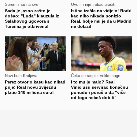
Spremni su na sve
Ovo im nije trebao uraditi
Sada je jasno zašto je
Istina izašla na vidjelo! Rodri
došao: "Luda" klauzula iz
kao niko nikada ponizio
Salahovog ugovora s
Real, bolje mu je da u Madrid
Turcima je otkrivena!
ne dolazi!
Novi bum Kraljeva
Čeka se rasplet velike sage
Perez otvorio kasu kao nikad
I to mu je malo? Real
prije: Real novu zvijezdu
Viniciusu servirao konačnu
platio 140 miliona eura!
ponudu i poručio da "više
od toga nećeš dobiti"