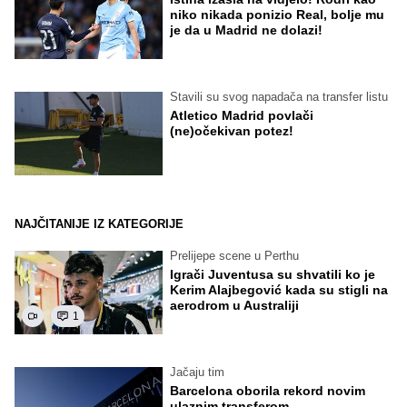
niko nikada ponizio Real, bolje mu
je da u Madrid ne dolazi!
Stavili su svog napadača na transfer listu
Atletico Madrid povlači
(ne)očekivan potez!
NAJČITANIJE IZ KATEGORIJE
Prelijepe scene u Perthu
Igrači Juventusa su shvatili ko je
Kerim Alajbegović kada su stigli na
aerodrom u Australiji
1
Jačaju tim
Barcelona oborila rekord novim
ulaznim transferom