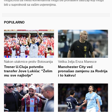
mogućnost da među komentarima mogu biti pronađeni sadržaji koji mogu
biti u suprotnosti sa vašim uvjerenjima.
POPULARNO
Nakon utakmice protiv Botosanija
Velika želja Enza Maresce
Trener U.Cluja potvrdio
Manchester City već
transfer Jove Lukića: "Želim
pronašao zamjenu za Rodrija
mu sve najbolje"
i to kakvu!