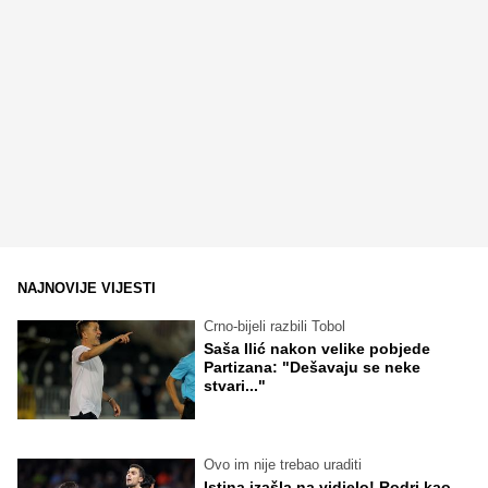
NAJNOVIJE VIJESTI
Crno-bijeli razbili Tobol
Saša Ilić nakon velike pobjede
Partizana: "Dešavaju se neke
stvari..."
Ovo im nije trebao uraditi
Istina izašla na vidjelo! Rodri kao