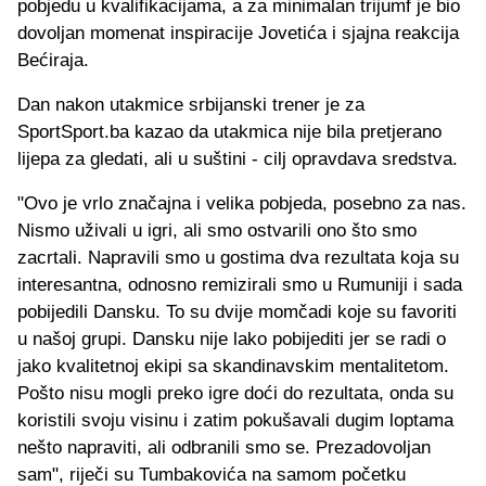
pobjedu u kvalifikacijama, a za minimalan trijumf je bio
dovoljan momenat inspiracije Jovetića i sjajna reakcija
Bećiraja.
Dan nakon utakmice srbijanski trener je za
SportSport.ba kazao da utakmica nije bila pretjerano
lijepa za gledati, ali u suštini - cilj opravdava sredstva.
"Ovo je vrlo značajna i velika pobjeda, posebno za nas.
Nismo uživali u igri, ali smo ostvarili ono što smo
zacrtali. Napravili smo u gostima dva rezultata koja su
interesantna, odnosno remizirali smo u Rumuniji i sada
pobijedili Dansku. To su dvije momčadi koje su favoriti
u našoj grupi. Dansku nije lako pobijediti jer se radi o
jako kvalitetnoj ekipi sa skandinavskim mentalitetom.
Pošto nisu mogli preko igre doći do rezultata, onda su
koristili svoju visinu i zatim pokušavali dugim loptama
nešto napraviti, ali odbranili smo se. Prezadovoljan
sam", riječi su Tumbakovića na samom početku