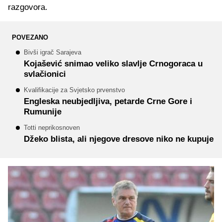
razgovora.
POVEZANO
Bivši igrač Sarajeva
Kojašević snimao veliko slavlje Crnogoraca u
svlačionici
Kvalifikacije za Svjetsko prvenstvo
Engleska neubjedljiva, petarde Crne Gore i
Rumunije
Totti neprikosnoven
Džeko blista, ali njegove dresove niko ne kupuje