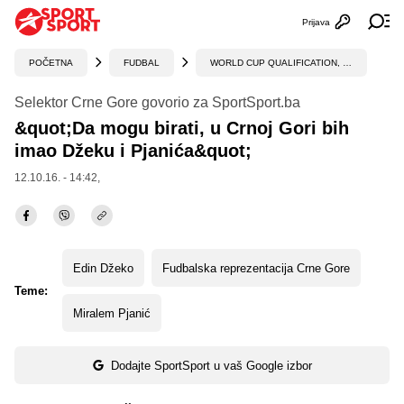
Prijava
Otvori profi
Ot
POČETNA
FUDBAL
WORLD CUP QUALIFICATION, UEFA
Selektor Crne Gore govorio za SportSport.ba
&quot;Da mogu birati, u Crnoj Gori bih
imao Džeku i Pjanića&quot;
12.10.16. - 14:42,
Edin Džeko
Fudbalska reprezentacija Crne Gore
Teme:
Miralem Pjanić
Dodajte SportSport u vaš Google izbor