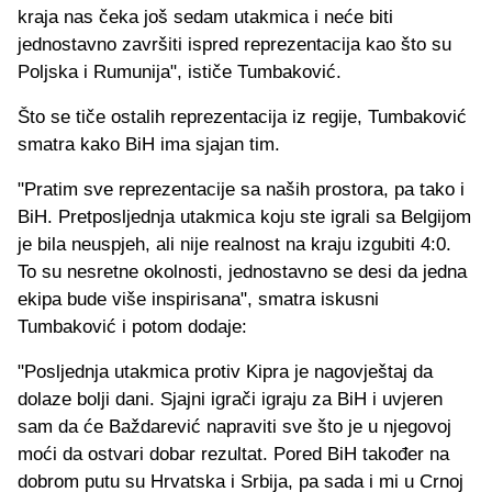
kraja nas čeka još sedam utakmica i neće biti
jednostavno završiti ispred reprezentacija kao što su
Poljska i Rumunija", ističe Tumbaković.
Što se tiče ostalih reprezentacija iz regije, Tumbaković
smatra kako BiH ima sjajan tim.
"Pratim sve reprezentacije sa naših prostora, pa tako i
BiH. Pretposljednja utakmica koju ste igrali sa Belgijom
je bila neuspjeh, ali nije realnost na kraju izgubiti 4:0.
To su nesretne okolnosti, jednostavno se desi da jedna
ekipa bude više inspirisana", smatra iskusni
Tumbaković i potom dodaje:
"Posljednja utakmica protiv Kipra je nagovještaj da
dolaze bolji dani. Sjajni igrači igraju za BiH i uvjeren
sam da će Baždarević napraviti sve što je u njegovoj
moći da ostvari dobar rezultat. Pored BiH također na
dobrom putu su Hrvatska i Srbija, pa sada i mi u Crnoj