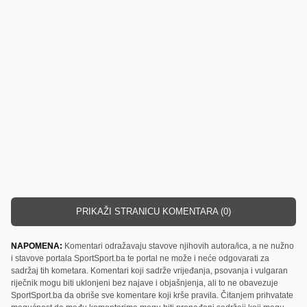
PRIKAŽI STRANICU KOMENTARA (0)
NAPOMENA:
Komentari odražavaju stavove njihovih autora/ica, a ne nužno
i stavove portala SportSport.ba te portal ne može i neće odgovarati za
sadržaj tih kometara. Komentari koji sadrže vrijeđanja, psovanja i vulgaran
riječnik mogu biti uklonjeni bez najave i objašnjenja, ali to ne obavezuje
SportSport.ba da obriše sve komentare koji krše pravila. Čitanjem prihvatate