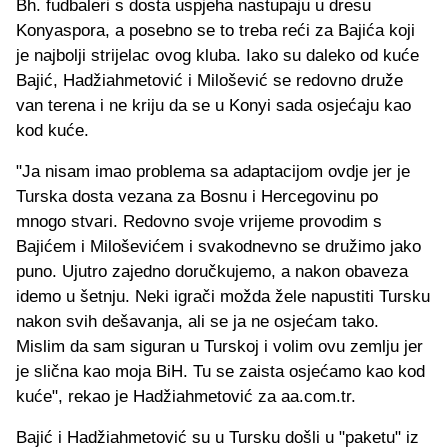
Bh. fudbaleri s dosta uspjeha nastupaju u dresu
Konyaspora, a posebno se to treba reći za Bajića koji
je najbolji strijelac ovog kluba. Iako su daleko od kuće
Bajić, Hadžiahmetović i Milošević se redovno druže
van terena i ne kriju da se u Konyi sada osjećaju kao
kod kuće.
"Ja nisam imao problema sa adaptacijom ovdje jer je
Turska dosta vezana za Bosnu i Hercegovinu po
mnogo stvari. Redovno svoje vrijeme provodim s
Bajićem i Miloševićem i svakodnevno se družimo jako
puno. Ujutro zajedno doručkujemo, a nakon obaveza
idemo u šetnju. Neki igrači možda žele napustiti Tursku
nakon svih dešavanja, ali se ja ne osjećam tako.
Mislim da sam siguran u Turskoj i volim ovu zemlju jer
je slična kao moja BiH. Tu se zaista osjećamo kao kod
kuće", rekao je Hadžiahmetović za aa.com.tr.
Bajić i Hadžiahmetović su u Tursku došli u "paketu" iz