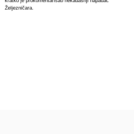
kratko je prokomentarisao nekadašnji napadač
Željezničara.