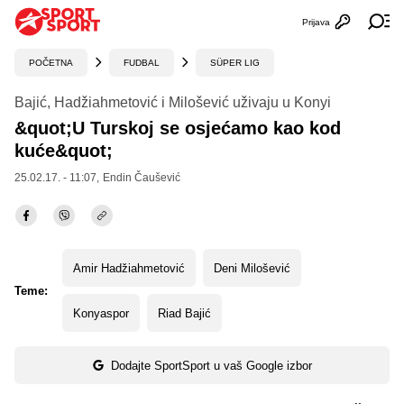
Prijava
Otvori profi
Ot
POČETNA
FUDBAL
SÜPER LIG
Bajić, Hadžiahmetović i Milošević uživaju u Konyi
&quot;U Turskoj se osjećamo kao kod
kuće&quot;
25.02.17. - 11:07,
Endin Čaušević
Amir Hadžiahmetović
Deni Milošević
Teme:
Konyaspor
Riad Bajić
Dodajte SportSport u vaš Google izbor