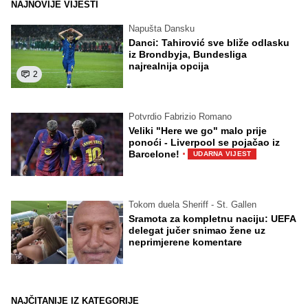
NAJNOVIJE VIJESTI
Napušta Dansku
Danci: Tahirović sve bliže odlasku
iz Brondbyja, Bundesliga
najrealnija opcija
2
Potvrdio Fabrizio Romano
Veliki "Here we go" malo prije
ponoći - Liverpool se pojačao iz
·
Barcelone!
UDARNA VIJEST
Tokom duela Sheriff - St. Gallen
Sramota za kompletnu naciju: UEFA
delegat jučer snimao žene uz
neprimjerene komentare
NAJČITANIJE IZ KATEGORIJE