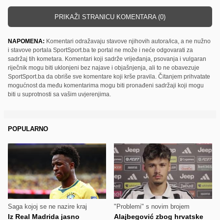
PRIKAŽI STRANICU KOMENTARA (0)
NAPOMENA:
Komentari odražavaju stavove njihovih autora/ica, a ne nužno
i stavove portala SportSport.ba te portal ne može i neće odgovarati za
sadržaj tih kometara. Komentari koji sadrže vrijeđanja, psovanja i vulgaran
riječnik mogu biti uklonjeni bez najave i objašnjenja, ali to ne obavezuje
SportSport.ba da obriše sve komentare koji krše pravila. Čitanjem prihvatate
mogućnost da među komentarima mogu biti pronađeni sadržaji koji mogu
biti u suprotnosti sa vašim uvjerenjima.
POPULARNO
Saga kojoj se ne nazire kraj
"Problemi" s novim brojem
Iz Real Madrida jasno
Alajbegović zbog hrvatske