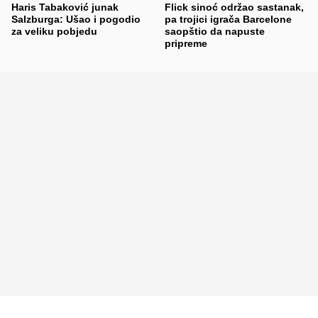
Haris Tabaković junak
Flick sinoć održao sastanak,
Salzburga: Ušao i pogodio
pa trojici igrača Barcelone
za veliku pobjedu
saopštio da napuste
pripreme