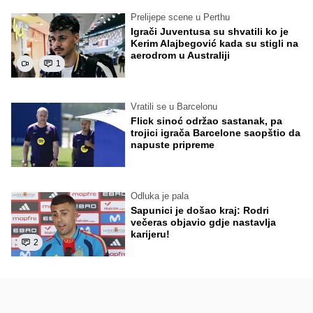
Prelijepe scene u Perthu
Igrači Juventusa su shvatili ko je
Kerim Alajbegović kada su stigli na
aerodrom u Australiji
1
Vratili se u Barcelonu
Flick sinoć održao sastanak, pa
trojici igrača Barcelone saopštio da
napuste pripreme
Odluka je pala
Sapunici je došao kraj: Rodri
večeras objavio gdje nastavlja
karijeru!
2