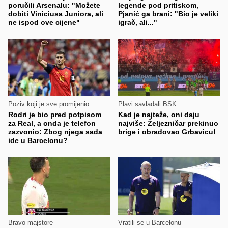
poručili Arsenalu: "Možete
legende pod pritiskom,
dobiti Viniciusa Juniora, ali
Pjanić ga brani: "Bio je veliki
ne ispod ove cijene"
igrač, ali..."
Poziv koji je sve promijenio
Plavi savladali BSK
Rodri je bio pred potpisom
Kad je najteže, oni daju
za Real, a onda je telefon
najviše: Željezničar prekinuo
zazvonio: Zbog njega sada
brige i obradovao Grbavicu!
ide u Barcelonu?
Bravo majstore
Vratili se u Barcelonu