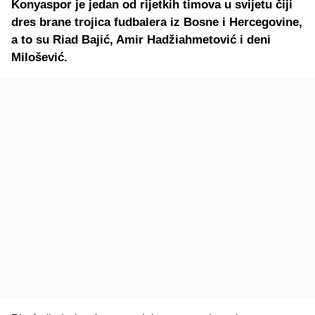
Konyaspor je jedan od rijetkih timova u svijetu čiji
dres brane trojica fudbalera iz Bosne i Hercegovine,
a to su Riad Bajić, Amir Hadžiahmetović i deni
Milošević.