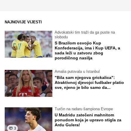
NAJNOVIJE VIJESTI
Advokatski tim traži da ga puste na
slobodu
S Brazilom osvojio Kup
Konfederacija, ima i Kup UEFA, a
sada leži u zatvoru zbog
porodičnog nasilja
Amalia putovala u Istanbul
"Bila sam njegova grickalica":
Atraktivnoj djevojci fudbaler platio
sve, njeno je bilo samo da...
Turčin na radaru šampiona Evrope
U Madridu zatečeni mahnitom
ponudom koja je upravo stigla za
Ardu Gulera!
3