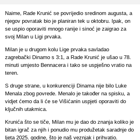
Naime, Rade Krunić se povrijedio sredinom augusta, a
njegov povratak bio je planiran tek u oktobru. Ipak, on
se uspio oporaviti mnogo ranije i sinoć je zaigrao za
svoj Milan u Ligi prvaka.
Milan je u drugom kolu Lige prvaka savladao
zagrebački Dinamo s 3:1, a Rade Krunić je ušao u 78.
minuti umjesto Bennacera i tako se uspješno vratio na
teren.
S druge strane, u konkurenciji Dinama nije bilo Luke
Menala zbog povrede. Menalo je također na spisku, a
vidjet ćemo da li će se Višićanin uspjeti oporaviti do
ključnih utakmica.
Krunića što se tiče, Milan mu je dao do znanja koliko je
bitan igrač za njih i ponudio mu produžetak saradnje do
ljeta 2025. godine, što je naš veznjak i prihvatio.