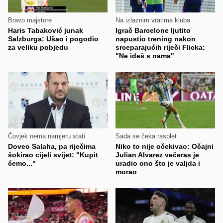
Bravo majstore
Na izlaznim vratima kluba
Haris Tabaković junak
Igrač Barcelone ljutito
Salzburga: Ušao i pogodio
napustio trening nakon
za veliku pobjedu
srceparajućih riječi Flicka:
"Ne ideš s nama"
Čovjek nema namjeru stati
Sada se čeka rasplet
Doveo Salaha, pa riječima
Niko to nije očekivao: Očajni
šokirao cijeli svijet: "Kupit
Julian Alvarez večeras je
ćemo..."
uradio ono što je valjda i
morao