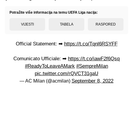
Potražite više informacija na temu UEFA Liga nacija:
VIJESTI
TABELA
RASPORED
Official Statement: ➡
https://t.co/Tqnl6RSYFF
Comunicato Ufficiale: ➡
https://t.co/iawF2f6Qsq
#ReadyToLeaveAMark
#SempreMilan
pic.twitter.com/rQVCT31gaU
September 8, 2022
— AC Milan (@acmilan)