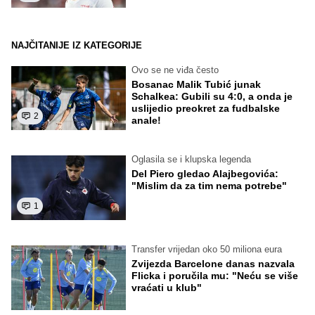
NAJČITANIJE IZ KATEGORIJE
Ovo se ne viđa često
Bosanac Malik Tubić junak
Schalkea: Gubili su 4:0, a onda je
uslijedio preokret za fudbalske
2
anale!
Oglasila se i klupska legenda
Del Piero gledao Alajbegovića:
"Mislim da za tim nema potrebe"
1
Transfer vrijedan oko 50 miliona eura
Zvijezda Barcelone danas nazvala
Flicka i poručila mu: "Neću se više
vraćati u klub"