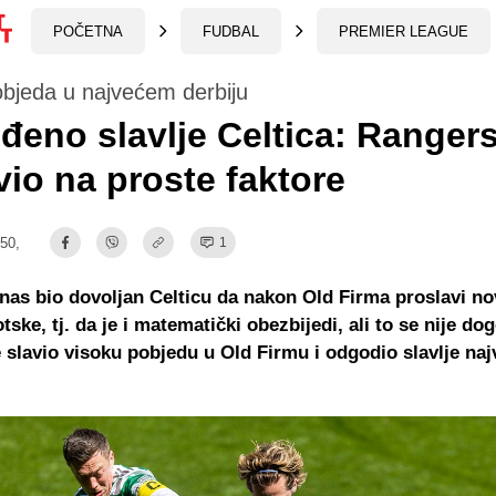
POČETNA
FUDBAL
PREMIER LEAGUE
bjeda u najvećem derbiju
eno slavlje Celtica: Rangers 
vio na proste faktore
:50,
1
anas bio dovoljan Celticu da nakon Old Firma proslavi no
ske, tj. da je i matematički obezbijedi, ali to se nije dog
 slavio visoku pobjedu u Old Firmu i odgodio slavlje na