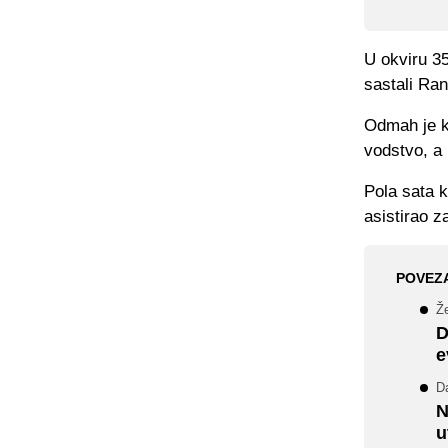
U okviru 35
sastali Ran
Odmah je kr
vodstvo, a 
Pola sata k
asistirao z
POVEZ
Že
D
e
Da
N
u