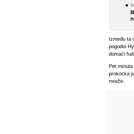
Sc
B
n
Između ta d
pogodio Hy
domaći fud
Pet minuta 
prokocka jo
mreže.