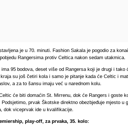
stavljena je u 70. minuti. Fashion Sakala je pogodio za konač
 pobjedu Rangersima protiv Celtica nakon sedam utakmica.
 ima 95 bodova, deset više od Rangersa koji je drugi i tako 
o kraja su još četiri kola i samo je pitanje kada će Celtic i ma
aslov, a za to šansu imaju već u narednom kolu.
Celtic će biti domaćin St. Mirrenu, dok će Rangers i goste k
. Podsjetimo, prvak Škotske direktno obezbjeđuje mjesto u g
, dok viceprvak ide u kvalifikacije.
emiership, play-off, za prvaka, 35. kolo: