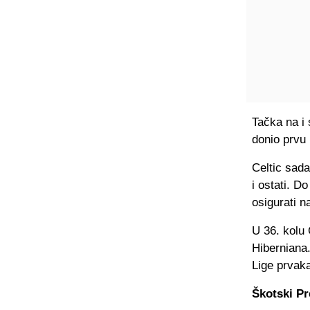
Tačka na i 
donio prvu
Celtic sada
i ostati. D
osigurati n
U 36. kolu 
Hiberniana
Lige prvaka
Škotski Pr