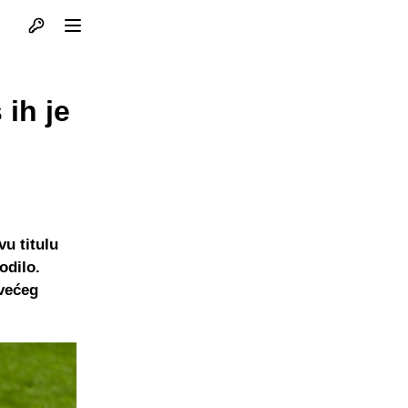
Otvori profil
Otvori meni
ih je
vu titulu
odilo.
jvećeg