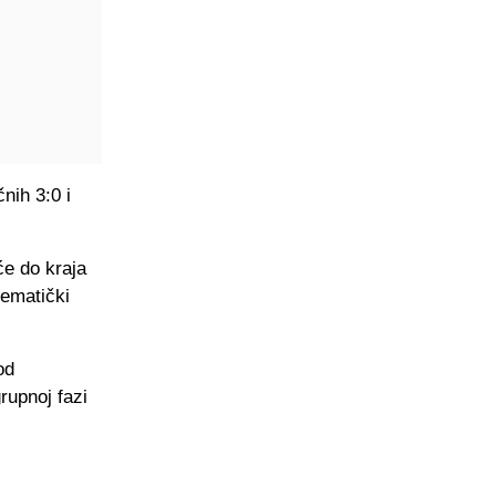
nih 3:0 i
će do kraja
tematički
od
rupnoj fazi