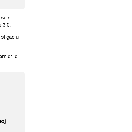
 su se
e 3:0.
 stigao u
ernier je
noj