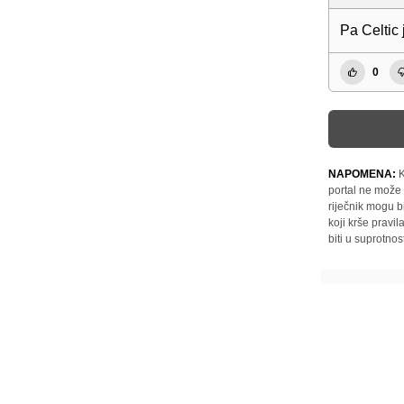
Pa Celtic 
0
NAPOMENA:
K
portal ne može 
riječnik mogu b
koji krše pravi
biti u suprotnos