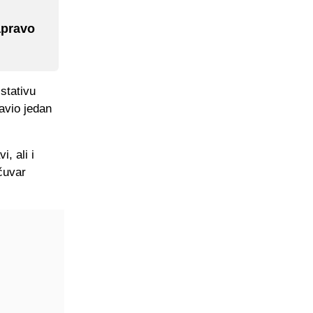
zapravo
stativu
avio jedan
, ali i
čuvar