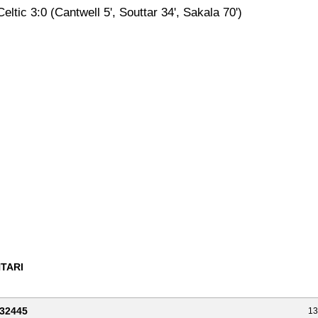
eltic 3:0 (Cantwell 5', Souttar 34', Sakala 70')
TARI
32445
13