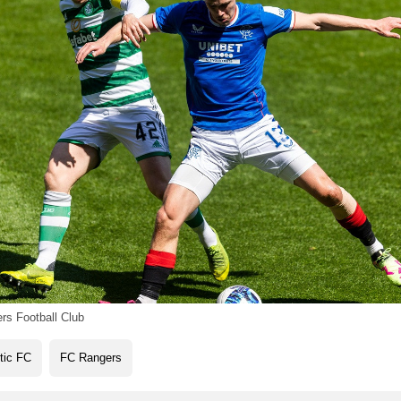
rs Football Club
tic FC
FC Rangers