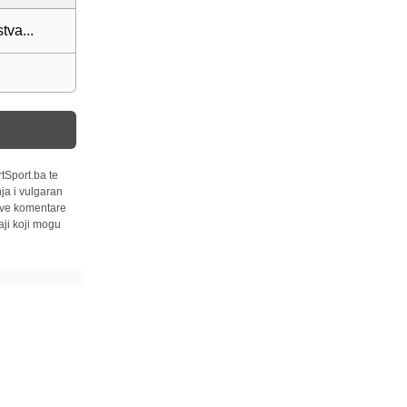
tva...
tSport.ba te
ja i vulgaran
 sve komentare
ji koji mogu