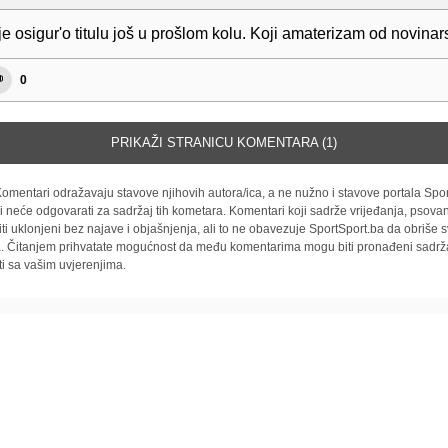
je osigur'o titulu još u prošlom kolu. Koji amaterizam od novinars
0
PRIKAŽI STRANICU KOMENTARA (1)
omentari odražavaju stavove njihovih autora/ica, a ne nužno i stavove portala Spor
i neće odgovarati za sadržaj tih kometara. Komentari koji sadrže vrijeđanja, psovan
iti uklonjeni bez najave i objašnjenja, ali to ne obavezuje SportSport.ba da obriše
la. Čitanjem prihvatate mogućnost da među komentarima mogu biti pronađeni sadrža
ti sa vašim uvjerenjima.