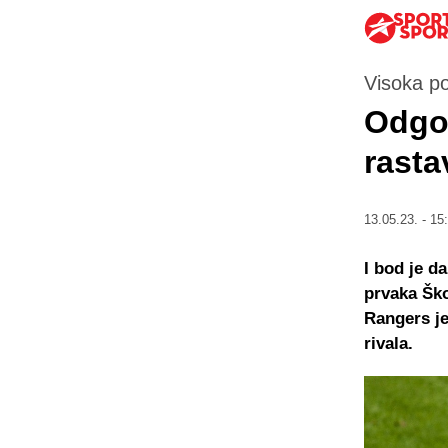
Visoka po
Odgođ
rasta
13.05.23. - 15
I bod je d
prvaka Škot
Rangers je
rivala.