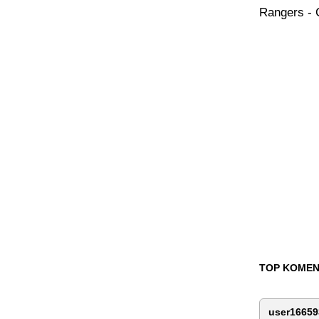
Rangers - C
TOP KOMEN
user16659