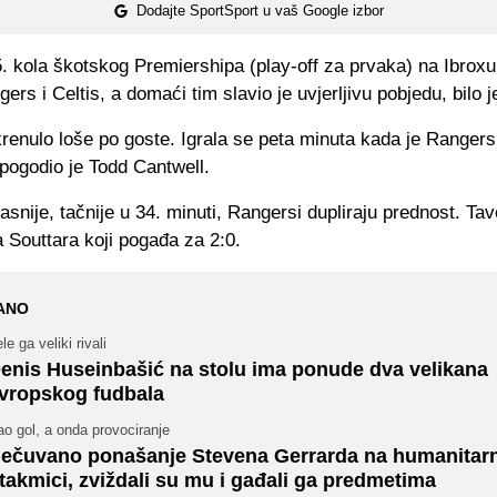
Dodajte SportSport u vaš Google izbor
. kola škotskog Premiershipa (play-off za prvaka) na Ibroxu
gers i Celtis, a domaći tim slavio je uvjerljivu pobjedu, bilo j
enulo loše po goste. Igrala se peta minuta kada je Rangers
pogodio je Todd Cantwell.
asnije, tačnije u 34. minuti, Rangersi dupliraju prednost. Tav
a Souttara koji pogađa za 2:0.
ANO
le ga veliki rivali
enis Huseinbašić na stolu ima ponude dva velikana
vropskog fudbala
o gol, a onda provociranje
ečuvano ponašanje Stevena Gerrarda na humanitar
takmici, zviždali su mu i gađali ga predmetima