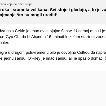
ena koja će obići svijet
ruka i sramota velikana: Svi stoje i gledaju, a to je 
ajmanje što su mogli uraditi!
va gola Celtic je imao dvije sjajne šanse. U osmoj minuti je 
un-Gyu Oh, da bi Abadu u 16. minuti klizećim startom zaust
baler.
igre u drugom poluvremenu bilo je dovoljno Celticu da napravi
š jednu šansu. O'Riley je imao šansu, ali je spasio domaći 