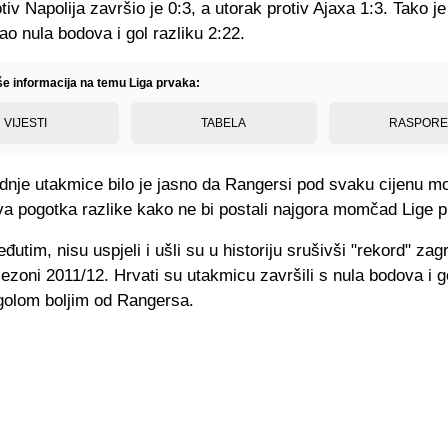
iv Napolija završio je 0:3, a utorak protiv Ajaxa 1:3. Tako j
ao nula bodova i gol razliku 2:22.
iše informacija na temu Liga prvaka:
VIJESTI
TABELA
RASPOR
ednje utakmice bilo je jasno da Rangersi pod svaku cijenu mo
va pogotka razlike kako ne bi postali najgora momčad Lige p
eđutim, nisu uspjeli i ušli su u historiju srušivši "rekord" za
zoni 2011/12. Hrvati su utakmicu završili s nula bodova i g
 golom boljim od Rangersa.