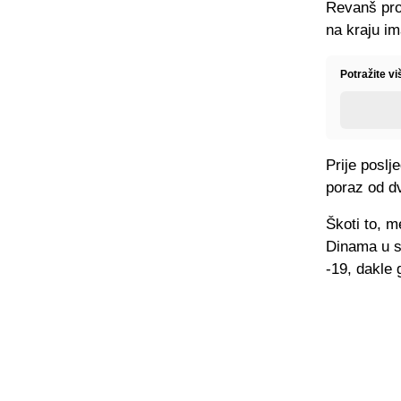
Revanš prot
na kraju im
Potražite v
Prije poslj
poraz od d
Škoti to, m
Dinama u se
-19, dakle