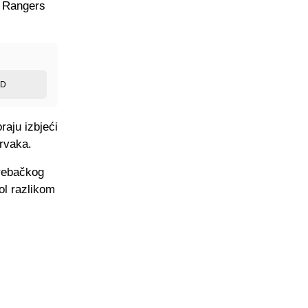
e Rangers
ED
raju izbjeći
rvaka.
grebačkog
ol razlikom