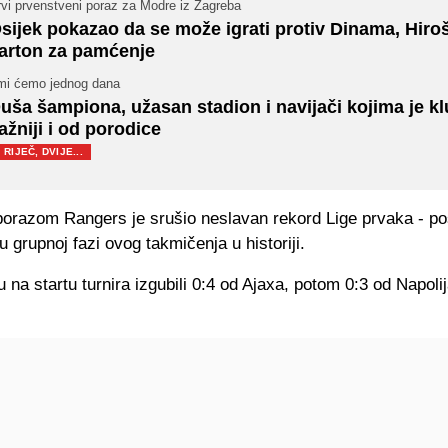
rvi prvenstveni poraz za Modre iz Zagreba
sijek pokazao da se može igrati protiv Dinama, Hiro
arton za pamćenje
 mi ćemo jednog dana
uša šampiona, užasan stadion i navijači kojima je k
ažniji i od porodice
RIJEČ, DVIJE...
porazom Rangers je srušio neslavan rekord Lige prvaka - pos
 u grupnoj fazi ovog takmičenja u historiji.
 na startu turnira izgubili 0:4 od Ajaxa, potom 0:3 od Napolij