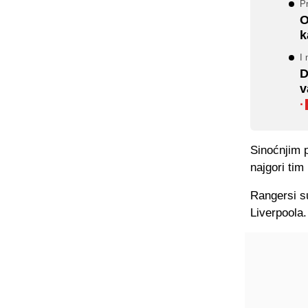
P
O
k
I
D
v
·
Sinoćnjim 
najgori tim
Rangersi su
Liverpoola.