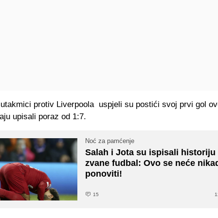
takmici protiv Liverpoola uspjeli su postići svoj prvi gol o
raju upisali poraz od 1:7.
Noć za pamćenje
Salah i Jota su ispisali historiju
zvane fudbal: Ovo se neće nika
ponoviti!
15
1