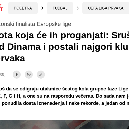
POČETNA
FUDBAL
UEFA LIGA PRVAKA
onski finalista Evropske lige
ta koja će ih proganjati: Sruš
d Dinama i postali najgori kl
prvaka
:36,
još da se odigraju utakmice šestog kola grupne faze Lige
 F, G i H, a one su na rasporedu večeras. Do sada nam j
 ponudila dosta iznenađenja i neke rekorde, a jedan od n