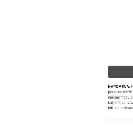
NAPOMENA:
K
portal ne može 
riječnik mogu b
koji krše pravi
biti u suprotnos