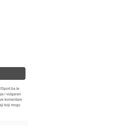
tSport.ba te
ja i vulgaran
 sve komentare
ji koji mogu