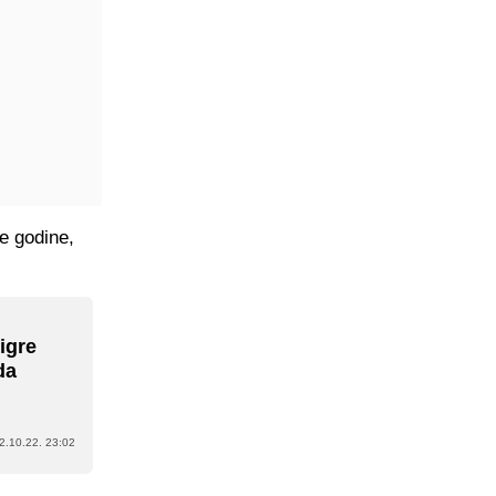
ve godine,
 igre
da
2.10.22. 23:02