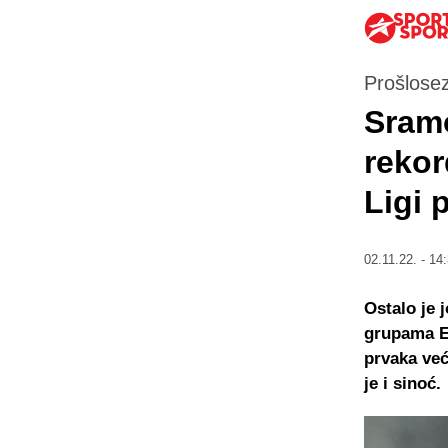
Prošlosez
Sramo
rekor
Ligi 
02.11.22. - 14
Ostalo je 
grupama E,
prvaka već
je i sinoć.