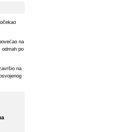
 dočekao
 povećao na
9. odmah po
završio na
 osvojenog
na