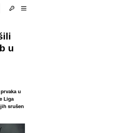
Otvori profil
Otvori meni
ili
ub u
 prvaka u
e Liga
jih srušen