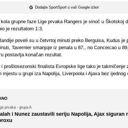
Dodajte SportSport u vaš Google izbor
. kola grupne faze Lige prvaka Rangers je sinoć u Škotskoj
bio je rezultatom 1:3.
landije poveli su u četvrtoj minuti preko Berguisa, Kudus je
inuti, Tavernier smanjuje iz penala u 87., no Conceicao u 8
ru postavlja konačan rezultat.
 i prošlosezonski finalista Evropske lige tako je takmičenje 
 mjestu u grupi iza Napolija, Liverpoola i Ajaxa bez ijednog
ANO
ga prvaka - grupa A
alah i Nunez zaustavili seriju Napolija, Ajax siguran 
broxu