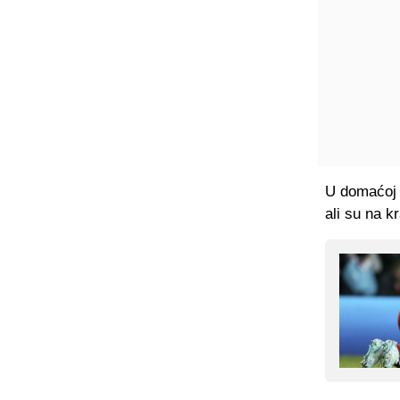
U domaćoj u
ali su na k