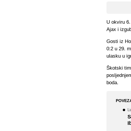
U okviru 6
Ajax i izgu
Gosti iz Ho
0:2 u 29. m
ulasku u ig
Škotski tim
posljednjem
boda.
POVEZ
Li
S
I