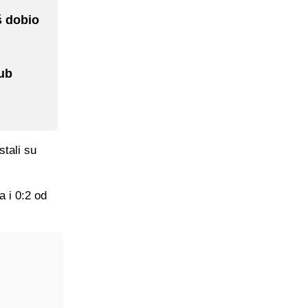
š dobio
lub
tali su
a i 0:2 od