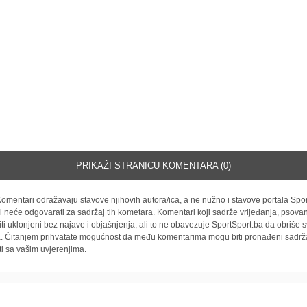
PRIKAŽI STRANICU KOMENTARA (0)
omentari odražavaju stavove njihovih autora/ica, a ne nužno i stavove portala Spor
i neće odgovarati za sadržaj tih kometara. Komentari koji sadrže vrijeđanja, psovan
iti uklonjeni bez najave i objašnjenja, ali to ne obavezuje SportSport.ba da obriše
la. Čitanjem prihvatate mogućnost da među komentarima mogu biti pronađeni sadrža
ti sa vašim uvjerenjima.