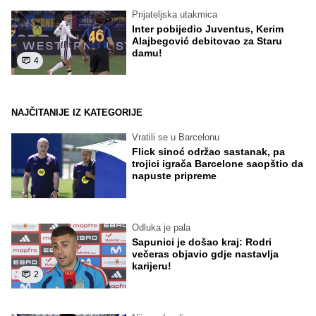
Prijateljska utakmica
Inter pobijedio Juventus, Kerim
Alajbegović debitovao za Staru
damu!
4
NAJČITANIJE IZ KATEGORIJE
Vratili se u Barcelonu
Flick sinoć održao sastanak, pa
trojici igrača Barcelone saopštio da
napuste pripreme
Odluka je pala
Sapunici je došao kraj: Rodri
večeras objavio gdje nastavlja
karijeru!
2