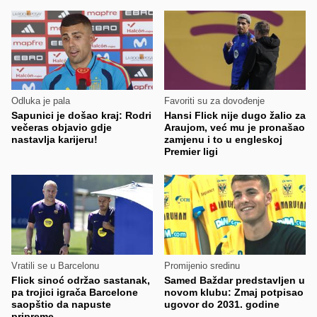
Odluka je pala
Favoriti su za dovođenje
Sapunici je došao kraj: Rodri
Hansi Flick nije dugo žalio za
večeras objavio gdje
Araujom, već mu je pronašao
nastavlja karijeru!
zamjenu i to u engleskoj
Premier ligi
Vratili se u Barcelonu
Promijenio sredinu
Flick sinoć održao sastanak,
Samed Baždar predstavljen u
pa trojici igrača Barcelone
novom klubu: Zmaj potpisao
saopštio da napuste
ugovor do 2031. godine
pripreme