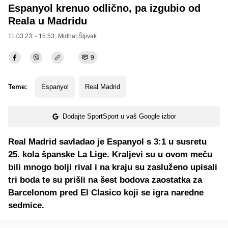
Espanyol krenuo odlično, pa izgubio od
Reala u Madridu
11.03.23. - 15:53,
Midhat Šljivak
9
Teme:
Espanyol
Real Madrid
Dodajte SportSport u vaš Google izbor
Real Madrid savladao je Espanyol s 3:1 u susretu
25. kola španske La Lige. Kraljevi su u ovom meču
bili mnogo bolji rival i na kraju su zasluženo upisali
tri boda te su prišli na šest bodova zaostatka za
Barcelonom pred El Clasico koji se igra naredne
sedmice.