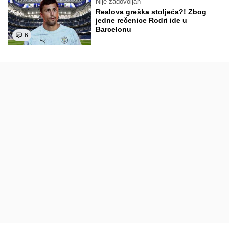
Nije zadovoljan
Realova greška stoljeća?! Zbog
jedne rečenice Rodri ide u
Barcelonu
6