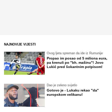
NAJNOVIJE VIJESTI
Ovog ljeta spreman da ide iz Rumunije
Propao im posao od 5 miliona eura,
pa krenuli po "bh. mašinu"! Jovo
Lukić pred šokantnim potpisom!
Dao je zeleno svjetlo
Gotovo je - Lukaku rekao "da"
europskom velikanu!