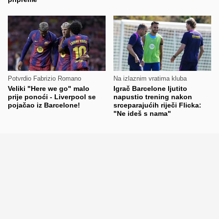
Potvrdio Fabrizio Romano
Na izlaznim vratima kluba
Veliki "Here we go" malo
Igrač Barcelone ljutito
prije ponoći - Liverpool se
napustio trening nakon
pojačao iz Barcelone!
srceparajućih riječi Flicka:
"Ne ideš s nama"