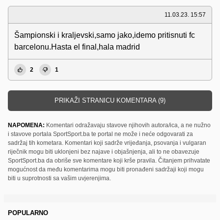
11.03.23. 15:57
Šampionski i kraljevski,samo jako,idemo pritisnuti fc
barcelonu.Hasta el final,hala madrid
2
1
PRIKAŽI STRANICU KOMENTARA (9)
NAPOMENA:
Komentari odražavaju stavove njihovih autora/ica, a ne nužno
i stavove portala SportSport.ba te portal ne može i neće odgovarati za
sadržaj tih kometara. Komentari koji sadrže vrijeđanja, psovanja i vulgaran
riječnik mogu biti uklonjeni bez najave i objašnjenja, ali to ne obavezuje
SportSport.ba da obriše sve komentare koji krše pravila. Čitanjem prihvatate
mogućnost da među komentarima mogu biti pronađeni sadržaji koji mogu
biti u suprotnosti sa vašim uvjerenjima.
POPULARNO