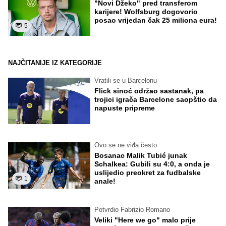
"Novi Džeko" pred transferom
karijere! Wolfsburg dogovorio
posao vrijedan čak 25 miliona eura!
5
NAJČITANIJE IZ KATEGORIJE
Vratili se u Barcelonu
Flick sinoć održao sastanak, pa
trojici igrača Barcelone saopštio da
napuste pripreme
Ovo se ne viđa često
Bosanac Malik Tubić junak
Schalkea: Gubili su 4:0, a onda je
uslijedio preokret za fudbalske
1
anale!
Potvrdio Fabrizio Romano
Veliki "Here we go" malo prije