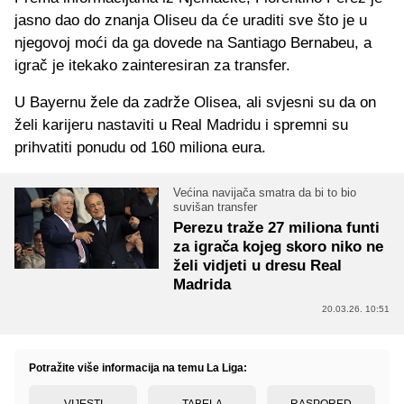
jasno dao do znanja Oliseu da će uraditi sve što je u
njegovoj moći da ga dovede na Santiago Bernabeu, a
igrač je itekako zainteresiran za transfer.
U Bayernu žele da zadrže Olisea, ali svjesni su da on
želi karijeru nastaviti u Real Madridu i spremni su
prihvatiti ponudu od 160 miliona eura.
Većina navijača smatra da bi to bio
suvišan transfer
Perezu traže 27 miliona funti
za igrača kojeg skoro niko ne
želi vidjeti u dresu Real
Madrida
20.03.26. 10:51
Potražite više informacija na temu La Liga:
VIJESTI
TABELA
RASPORED