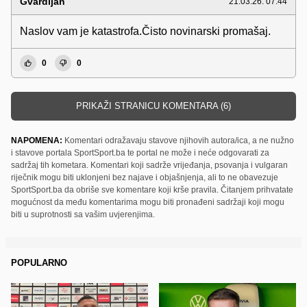
Gvardijan
21.03.26. 07:44
Naslov vam je katastrofa.Čisto novinarski promašaj.
0
0
PRIKAŽI STRANICU KOMENTARA (6)
NAPOMENA:
Komentari odražavaju stavove njihovih autora/ica, a ne nužno
i stavove portala SportSport.ba te portal ne može i neće odgovarati za
sadržaj tih kometara. Komentari koji sadrže vrijeđanja, psovanja i vulgaran
riječnik mogu biti uklonjeni bez najave i objašnjenja, ali to ne obavezuje
SportSport.ba da obriše sve komentare koji krše pravila. Čitanjem prihvatate
mogućnost da među komentarima mogu biti pronađeni sadržaji koji mogu
biti u suprotnosti sa vašim uvjerenjima.
POPULARNO