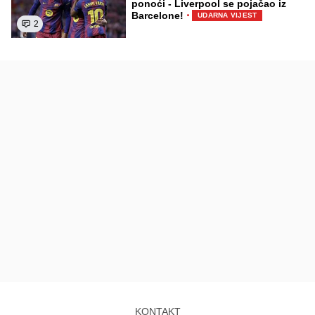
ponoći - Liverpool se pojačao iz
·
Barcelone!
UDARNA VIJEST
2
KONTAKT