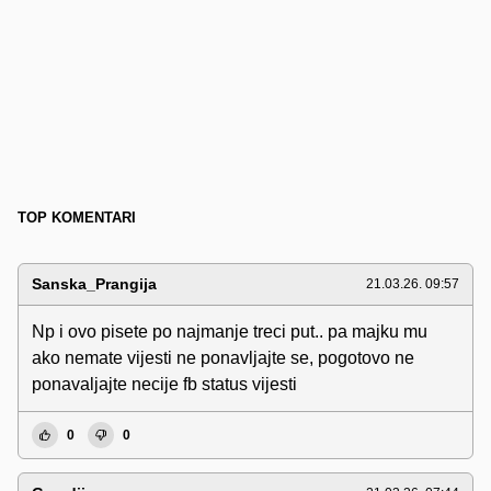
TOP KOMENTARI
Sanska_Prangija
21.03.26. 09:57
Np i ovo pisete po najmanje treci put.. pa majku mu
ako nemate vijesti ne ponavljajte se, pogotovo ne
ponavaljajte necije fb status vijesti
0
0