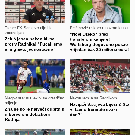
Trener FK Sarajevo nije bio
Pejčinović uskoro u novom klubu
zadovoljan
"Novi Džeko" pred
Zekić jasan nakon kiksa
transferom karijere!
protiv Radnika! "Pucali smo
Wolfsburg dogovorio posao
si u glavu, jednostavno"
vrijedan čak 25 miliona eura!
Njegov status u ekipi se drastično
Nakon remija sa Radnikom
mijenja
Navijači Sarajeva bijesni: Šta
Zna se ko je najveći gubitnik
vi tačno trenirate svaki
u Barceloni dolaskom
dan?"
Rodrija