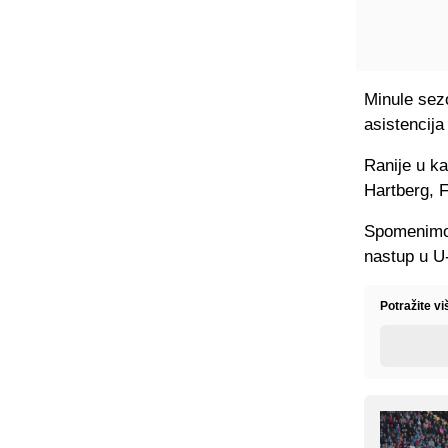
Minule sezo
asistencija
Ranije u ka
Hartberg, F
Spomenimo i
nastup u U-
Potražite v