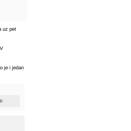
a uz pet
SV
o je i jedan
ED