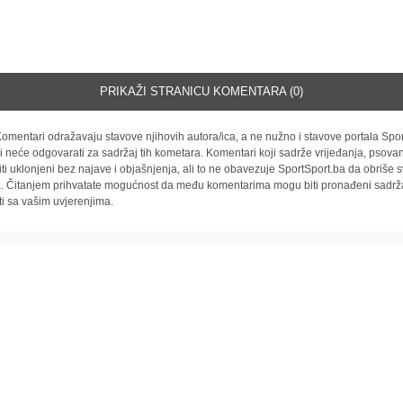
PRIKAŽI STRANICU KOMENTARA (0)
omentari odražavaju stavove njihovih autora/ica, a ne nužno i stavove portala Spor
i neće odgovarati za sadržaj tih kometara. Komentari koji sadrže vrijeđanja, psovan
iti uklonjeni bez najave i objašnjenja, ali to ne obavezuje SportSport.ba da obriše
la. Čitanjem prihvatate mogućnost da među komentarima mogu biti pronađeni sadrža
ti sa vašim uvjerenjima.