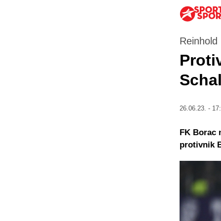
Reinhold R
Proti
Scha
26.06.23. - 17
FK Borac n
protivnik 