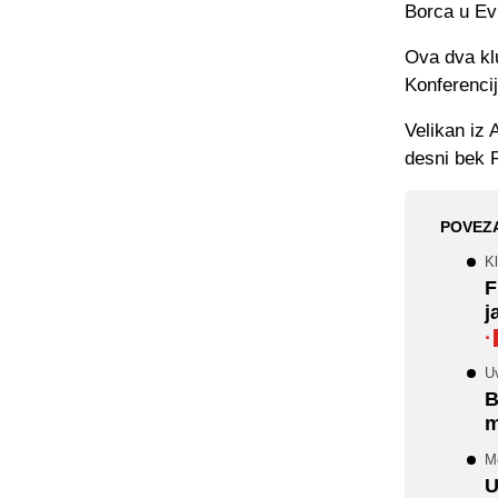
Borca u Ev
Ova dva kl
Konferencij
Velikan iz 
desni bek R
POVEZ
Kl
F
j
·
Uv
B
m
Me
U