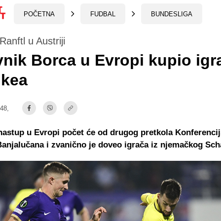
POČETNA
FUDBAL
BUNDESLIGA
anftl u Austriji
vnik Borca u Evropi kupio igr
lkea
:48,
astup u Evropi počet će od drugog pretkola Konferencijs
Banjalučana i zvanično je doveo igrača iz njemačkog Sch