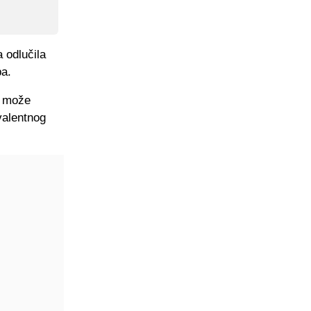
 odlučila
ba.
a može
ivalentnog