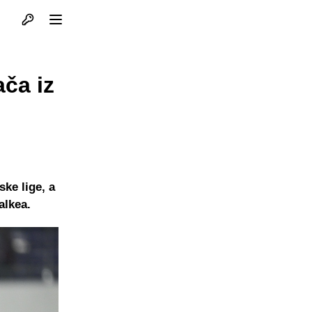
Otvori profil
Otvori meni
ača iz
ke lige, a
alkea.