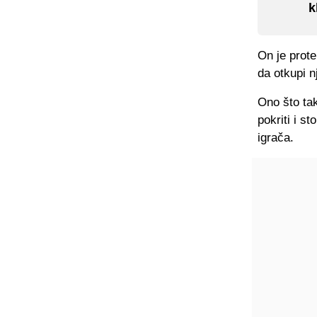
k
On je prote
da otkupi n
Ono što tak
pokriti i s
igrača.