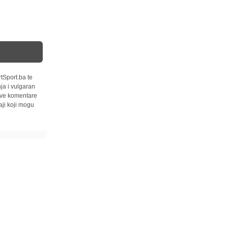
tSport.ba te
ja i vulgaran
 sve komentare
ji koji mogu