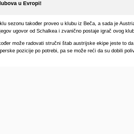
lubova u Evropi!
klu sezonu također proveo u klubu iz Beča, a sada je Austria
jegov ugovor od Schalkea i zvanično postaje igrač ovog klu
ođer može radovati stručni štab austrijske ekipe jeste to d
toperske pozicije po potrebi, pa se može reći da su dobili pol