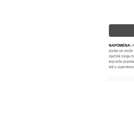
NAPOMENA:
K
portal ne može 
riječnik mogu b
koji krše pravi
biti u suprotnos