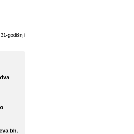
 31-godišnji
 dva
io
eva bh.