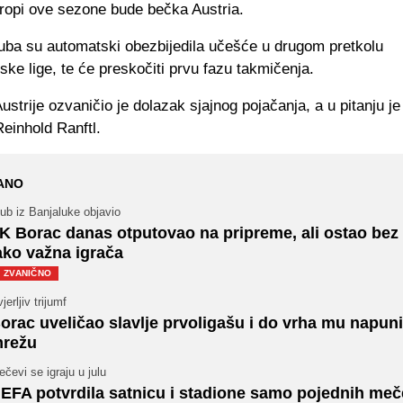
ropi ove sezone bude bečka Austria.
uba su automatski obezbijedila učešće u drugom pretkolu
ske lige, te će preskočiti prvu fazu takmičenja.
Austrije ozvaničio je dolazak sjajnog pojačanja, a u pitanju je
einhold Ranftl.
ANO
ub iz Banjaluke objavio
K Borac danas otputovao na pripreme, ali ostao bez
ako važna igrača
ZVANIČNO
jerljiv trijumf
orac uveličao slavlje prvoligašu i do vrha mu napun
režu
čevi se igraju u julu
EFA potvrdila satnicu i stadione samo pojednih meč