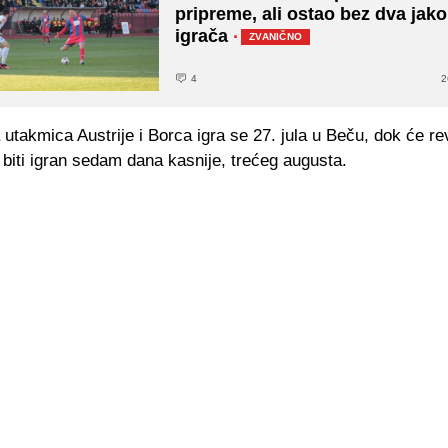
pripreme, ali ostao bez dva jak
igrača
·
ZVANIČNO
4
2
 utakmica Austrije i Borca igra se 27. jula u Beču, dok će r
 biti igran sedam dana kasnije, trećeg augusta.