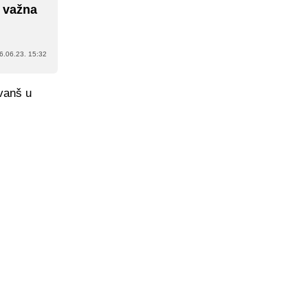
o važna
6.06.23. 15:32
evanš u