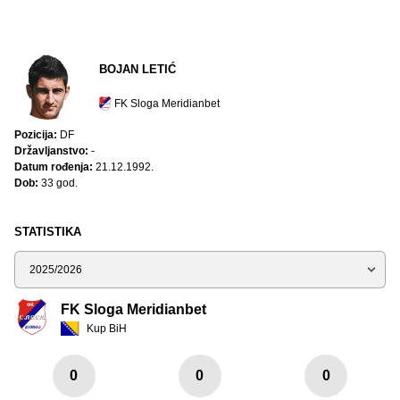
BOJAN LETIĆ
FK Sloga Meridianbet
Pozicija:
DF
Državljanstvo:
-
Datum rođenja:
21.12.1992.
Dob:
33 god.
STATISTIKA
Sezona
FK Sloga Meridianbet
Kup BiH
0
0
0