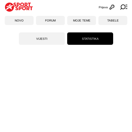
Prijava
Otvori profi
Ot
NOVO
FORUM
MOJE TEME
TABELE
VIJESTI
STATISTIKA