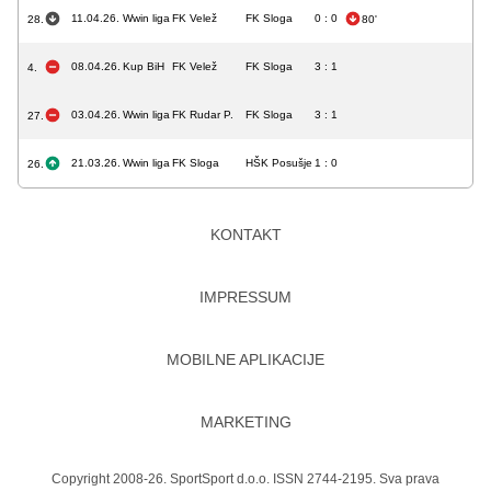
11.04.26.
Wwin liga
FK Velež
FK Sloga
0 : 0
28.
80'
08.04.26.
Kup BiH
FK Velež
FK Sloga
3 : 1
4.
03.04.26.
Wwin liga
FK Rudar P.
FK Sloga
3 : 1
27.
21.03.26.
Wwin liga
FK Sloga
HŠK Posušje
1 : 0
26.
KONTAKT
IMPRESSUM
MOBILNE APLIKACIJE
MARKETING
Copyright 2008-26. SportSport d.o.o. ISSN 2744-2195. Sva prava