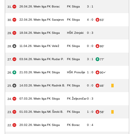
26.04.26.
Wwin liga
FK Borac
FK Sloga
3 : 1
31.
22.04.26.
Wwin liga
FK Sarajevo
FK Sloga
4 : 0
30.
63'
18.04.26.
Wwin liga
FK Sloga
HŠK Zrinjski
0 : 3
29.
11.04.26.
Wwin liga
FK Velež
FK Sloga
0 : 0
28.
80'
03.04.26.
Wwin liga
FK Rudar P.
FK Sloga
3 : 1
27.
77'
21.03.26.
Wwin liga
FK Sloga
HŠK Posušje
1 : 0
26.
90+'
14.03.26.
Wwin liga
FK Radnik B.
FK Sloga
0 : 0
25.
46'
07.03.26.
Wwin liga
FK Sloga
FK Željezničar
0 : 3
24.
01.03.26.
Wwin liga
NK Široki B.
FK Sloga
1 : 0
23.
58'
20.02.26.
Wwin liga
FK Sloga
FK Borac
0 : 4
22.