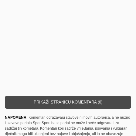
PRIKAŽI STRANICU KOMENTARA (0)
NAPOMENA:
Komentari odražavaju stavove njihovih autora/ica, a ne nužno
i stavove portala SportSport.ba te portal ne može i neće odgovarati za
sadržaj tih kometara. Komentari koji sadrže vrijeđanja, psovanja i vulgaran
riječnik mogu biti uklonjeni bez najave i objašnjenja, ali to ne obavezuje