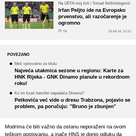
Na UEFA-inoj listi i Senad Ibrišimbegović
Irfan Peljto ide na Evropsko
prvenstvo, ali razočarenje je
ogromno
19
23.04.24. 12:12
POVEZANO
Meč vjerovatno za titulu
Najveća utakmica sezone u regionu: Karte za
HNK Rijeka - GNK Dinamo planule u rekordnom
roku!
Ko im kvari transfer napadača Dinama?
Petkovića već vide u dresu Trabzona, pojavio se
problem, pa poručuju: "Bruno je zbunjen"
Modrima će biti važno da ostanu neporaženi na ovom
teškom gostovanju, a inače HNS je donio odluku da