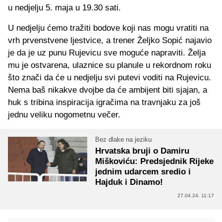
u nedjelju 5. maja u 19.30 sati.
U nedjelju ćemo tražiti bodove koji nas mogu vratiti na
vrh prvenstvene ljestvice, a trener Željko Sopić najavio
je da je uz punu Rujevicu sve moguće napraviti. Želja
mu je ostvarena, ulaznice su planule u rekordnom roku
što znači da će u nedjelju svi putevi voditi na Rujevicu.
Nema baš nikakve dvojbe da će ambijent biti sjajan, a
huk s tribina inspiracija igračima na travnjaku za još
jednu veliku nogometnu večer.
Bez dlake na jeziku
Hrvatska bruji o Damiru
Miškoviću: Predsjednik Rijeke
jednim udarcem sredio i
Hajduk i Dinamo!
27.04.24. 11:17