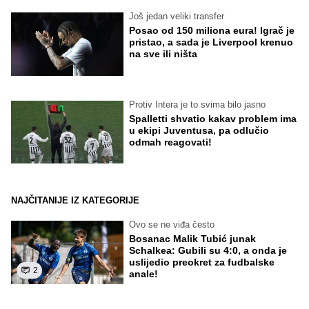
Još jedan veliki transfer
Posao od 150 miliona eura! Igrač je
pristao, a sada je Liverpool krenuo
na sve ili ništa
Protiv Intera je to svima bilo jasno
Spalletti shvatio kakav problem ima
u ekipi Juventusa, pa odlučio
odmah reagovati!
NAJČITANIJE IZ KATEGORIJE
Ovo se ne viđa često
Bosanac Malik Tubić junak
Schalkea: Gubili su 4:0, a onda je
uslijedio preokret za fudbalske
2
anale!