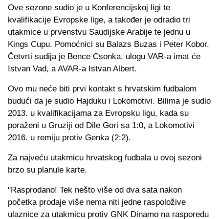
Ove sezone sudio je u Konferencijskoj ligi te
kvalifikacije Evropske lige, a također je odradio tri
utakmice u prvenstvu Saudijske Arabije te jednu u
Kings Cupu. Pomoćnici su Balazs Buzas i Peter Kobor.
Četvrti sudija je Bence Csonka, ulogu VAR-a imat će
Istvan Vad, a AVAR-a Istvan Albert.
Ovo mu neće biti prvi kontakt s hrvatskim fudbalom
budući da je sudio Hajduku i Lokomotivi. Bilima je sudio
2013. u kvalifikacijama za Evropsku ligu, kada su
poraženi u Gruziji od Dile Gori sa 1:0, a Lokomotivi
2016. u remiju protiv Genka (2:2).
Za najveću utakmicu hrvatskog fudbala u ovoj sezoni
brzo su planule karte.
"Rasprodano! Tek nešto više od dva sata nakon
početka prodaje više nema niti jedne raspoložive
ulaznice za utakmicu protiv GNK Dinamo na rasporedu