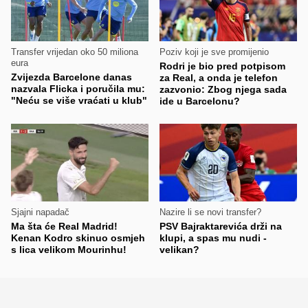
Transfer vrijedan oko 50 miliona
Poziv koji je sve promijenio
eura
Rodri je bio pred potpisom
Zvijezda Barcelone danas
za Real, a onda je telefon
nazvala Flicka i poručila mu:
zazvonio: Zbog njega sada
"Neću se više vraćati u klub"
ide u Barcelonu?
Sjajni napadač
Nazire li se novi transfer?
Ma šta će Real Madrid!
PSV Bajraktarevića drži na
Kenan Kodro skinuo osmjeh
klupi, a spas mu nudi -
s lica velikom Mourinhu!
velikan?