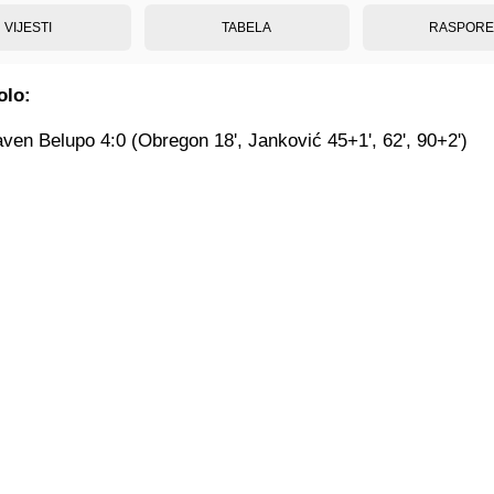
VIJESTI
TABELA
RASPOR
olo:
aven Belupo 4:0 (Obregon 18', Janković 45+1', 62', 90+2')