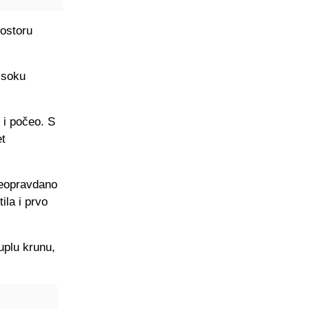
rostoru
isoku
 i počeo. S
et
 neopravdano
ila i prvo
uplu krunu,