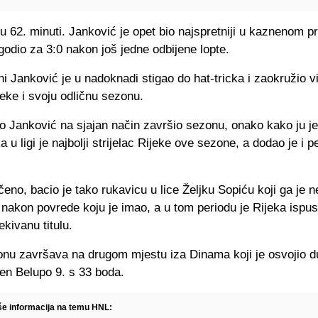
u 62. minuti. Janković je opet bio najspretniji u kaznenom p
ogodio za 3:0 nakon još jedne odbijene lopte.
i Janković je u nadoknadi stigao do hat-tricka i zaokružio v
eke i svoju odličnu sezonu.
o Janković na sjajan način završio sezonu, onako kako ju je
 u ligi je najbolji strijelac Rijeke ove sezone, a dodao je i p
.
eno, bacio je tako rukavicu u lice Željku Sopiću koji ga je
nakon povrede koju je imao, a u tom periodu je Rijeka ispust
ekivanu titulu.
onu završava na drugom mjestu iza Dinama koji je osvojio d
en Belupo 9. s 33 boda.
iše informacija na temu HNL: