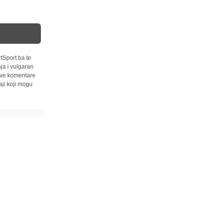
tSport.ba te
ja i vulgaran
 sve komentare
ji koji mogu