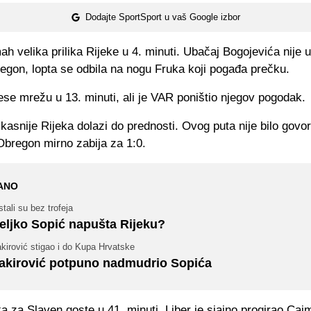
Dodajte SportSport u vaš Google izbor
ah velika prilika Rijeke u 4. minuti. Ubačaj Bogojevića nije 
regon, lopta se odbila na nogu Fruka koji pogađa prečku.
se mrežu u 13. minuti, ali je VAR poništio njegov pogodak.
kasnije Rijeka dolazi do prednosti. Ovog puta nije bilo govo
Obregon mirno zabija za 1:0.
ANO
tali su bez trofeja
eljko Sopić napušta Rijeku?
kirović stigao i do Kupa Hrvatske
akirović potpuno nadmudrio Sopića
ika za Slaven goste u 41. minuti. Liber je sjajno progirao Cai