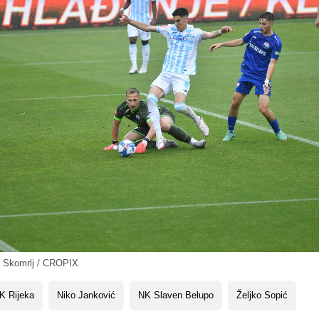
 Skomrlj / CROPIX
K Rijeka
Niko Janković
NK Slaven Belupo
Željko Sopić