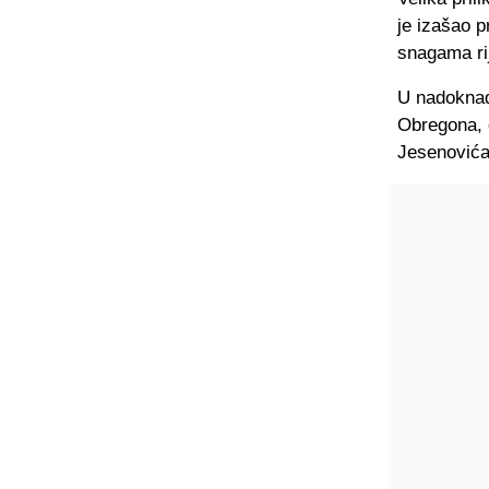
je izašao p
snagama rije
U nadoknadi
Obregona, 
Jesenovića