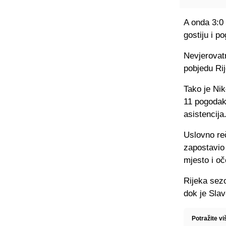
A onda 3:0 
gostiju i p
Nevjerovatn
pobjedu Rij
Tako je Nik
11 pogodaka
asistencija
Uslovno reč
zapostavio 
mjesto i oč
Rijeka sez
dok je Slav
Potražite v