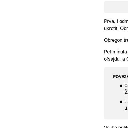
Prva, i odm
ukrotiti Ob
Obregon tre
Pet minuta 
ofsajdu, a 
POVEZ
Os
Ž
Ja
J
Velika pril