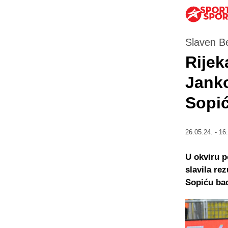
Slaven Be
Rijek
Janko
Sopi
26.05.24. - 16
U okviru p
slavila re
Sopiću bac