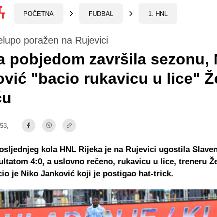
POČETNA
FUDBAL
1. HNL
lupo poražen na Rujevici
a pobjedom završila sezonu, 
vić "bacio rukavicu u lice" Ž
ću
:53,
osljednjeg kola HNL Rijeka je na Rujevici ugostila Slave
zultatom 4:0, a uslovno rečeno, rukavicu u lice, treneru Ž
io je Niko Janković koji je postigao hat-trick.