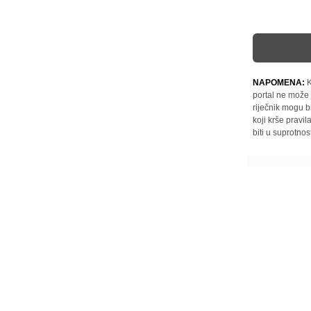
NAPOMENA:
K
portal ne može 
riječnik mogu b
koji krše pravi
biti u suprotnos