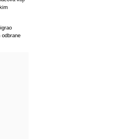
čkim
igrao
n odbrane