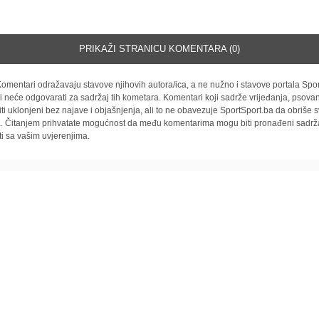
PRIKAŽI STRANICU KOMENTARA (0)
omentari odražavaju stavove njihovih autora/ica, a ne nužno i stavove portala Spor
i neće odgovarati za sadržaj tih kometara. Komentari koji sadrže vrijeđanja, psovan
iti uklonjeni bez najave i objašnjenja, ali to ne obavezuje SportSport.ba da obriše
la. Čitanjem prihvatate mogućnost da među komentarima mogu biti pronađeni sadrža
ti sa vašim uvjerenjima.