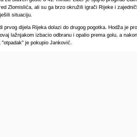
red Zlomislića, ali su ga brzo okružili igrači Rijeke i zajedni
šili situaciju.
 prvog dijela Rijeka dolazi do drugog pogotka. Hodža je pro
ovaj lažnjakom izbacio odbranu i opalio prema golu, a nako
 "otpadak" je pokupio Janković.