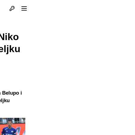
Otvori profil
Otvori meni
Niko
eljku
n Belupo i
eljku