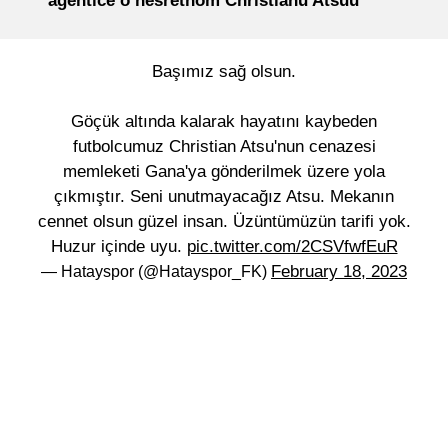
agentice o nesretnom Christianu Atsuu
Başımız sağ olsun.
Göçük altında kalarak hayatını kaybeden
futbolcumuz Christian Atsu'nun cenazesi
memleketi Gana'ya gönderilmek üzere yola
çıkmıştır. Seni unutmayacağız Atsu. Mekanın
cennet olsun güzel insan. Üzüntümüzün tarifi yok.
Huzur içinde uyu.
pic.twitter.com/2CSVfwfEuR
February 18, 2023
— Hatayspor (@Hatayspor_FK)