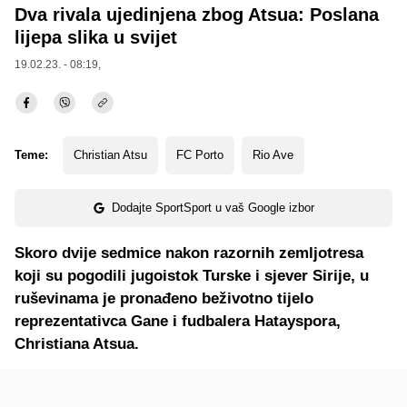
Dva rivala ujedinjena zbog Atsua: Poslana
lijepa slika u svijet
19.02.23. - 08:19,
Teme:
Christian Atsu
FC Porto
Rio Ave
Dodajte SportSport u vaš Google izbor
Skoro dvije sedmice nakon razornih zemljotresa
koji su pogodili jugoistok Turske i sjever Sirije, u
ruševinama je pronađeno beživotno tijelo
reprezentativca Gane i fudbalera Hatayspora,
Christiana Atsua.