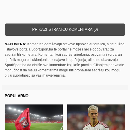
PRIKAŽI STRANICU KOMENTARA (0)
NAPOMENA:
Komentari odražavaju stavove njihovih autora/ica, a ne nužno
i stavove portala SportSport.ba te portal ne može i neće odgovarati za
sadržaj tih kometara. Komentari koji sadrže vrijeđanja, psovanja i vulgaran
riječnik mogu biti uklonjeni bez najave i objašnjenja, ali to ne obavezuje
SportSport.ba da obriše sve komentare koji krše pravila. Čitanjem prihvatate
mogućnost da među komentarima mogu biti pronađeni sadržaji koji mogu
biti u suprotnosti sa vašim uvjerenjima.
POPULARNO