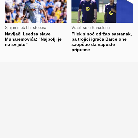
Sjajan meč bh. stopera
Vratili se u Barcelonu
Navijači Leedsa slave
Flick sinoć održao sastanak,
Muharemovića: "Najbolji je
pa trojici igrača Barcelone
na svijetu"
saopštio da napuste
pripreme