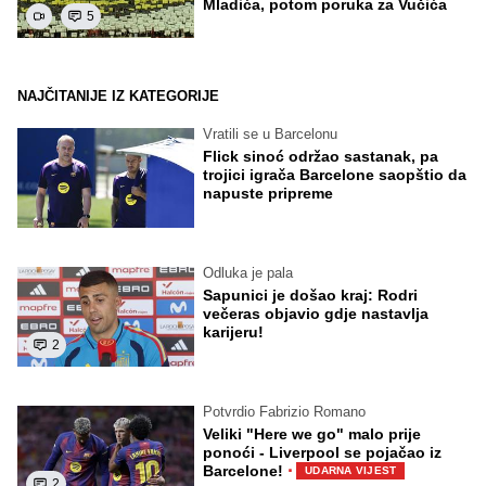
Mladića, potom poruka za Vučića
5
NAJČITANIJE IZ KATEGORIJE
Vratili se u Barcelonu
Flick sinoć održao sastanak, pa
trojici igrača Barcelone saopštio da
napuste pripreme
Odluka je pala
Sapunici je došao kraj: Rodri
večeras objavio gdje nastavlja
karijeru!
2
Potvrdio Fabrizio Romano
Veliki "Here we go" malo prije
ponoći - Liverpool se pojačao iz
·
Barcelone!
UDARNA VIJEST
2