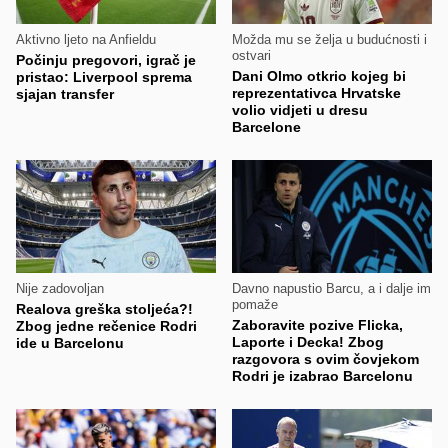
Aktivno ljeto na Anfieldu
Možda mu se želja u budućnosti i
ostvari
Počinju pregovori, igrač je
Dani Olmo otkrio kojeg bi
pristao: Liverpool sprema
reprezentativca Hrvatske
sjajan transfer
volio vidjeti u dresu
Barcelone
Nije zadovoljan
Davno napustio Barcu, a i dalje im
pomaže
Realova greška stoljeća?!
Zaboravite pozive Flicka,
Zbog jedne rečenice Rodri
Laporte i Decka! Zbog
ide u Barcelonu
razgovora s ovim čovjekom
Rodri je izabrao Barcelonu