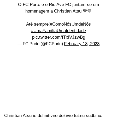
O FC Porto e o Rio Ave FC juntam-se em
homenagem a Christian Atsu 💙💚
Até sempre!
#ComoNósUmdeNós
#UmaFamiliaUmaIdentidade
pic.twitter.com/fTxiVJzwBg
February 18, 2023
— FC Porto (@FCPorto)
Christian Atsu je definitivno doživio tužnu sudbinu.