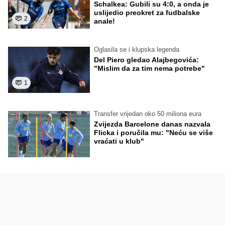
Schalkea: Gubili su 4:0, a onda je
uslijedio preokret za fudbalske
2
anale!
Oglasila se i klupska legenda
Del Piero gledao Alajbegovića:
"Mislim da za tim nema potrebe"
1
Transfer vrijedan oko 50 miliona eura
Zvijezda Barcelone danas nazvala
Flicka i poručila mu: "Neću se više
vraćati u klub"