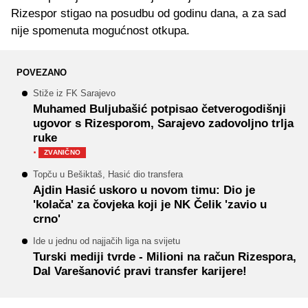
Rizespor stigao na posudbu od godinu dana, a za sad
nije spomenuta mogućnost otkupa.
POVEZANO
Stiže iz FK Sarajevo
Muhamed Buljubašić potpisao četverogodišnji
ugovor s Rizesporom, Sarajevo zadovoljno trlja
ruke
·
ZVANIČNO
Topču u Bešiktaš, Hasić dio transfera
Ajdin Hasić uskoro u novom timu: Dio je
'kolača' za čovjeka koji je NK Čelik 'zavio u
crno'
Ide u jednu od najjačih liga na svijetu
Turski mediji tvrde - Milioni na račun Rizespora,
Dal Varešanović pravi transfer karijere!