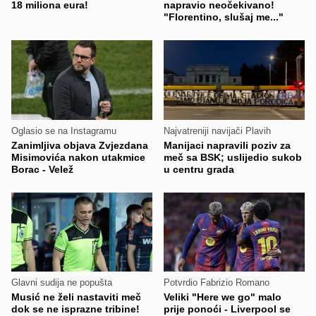
18 miliona eura!
napravio neočekivano!
"Florentino, slušaj me..."
Oglasio se na Instagramu
Najvatreniji navijači Plavih
Zanimljiva objava Zvjezdana
Manijaci napravili poziv za
Misimovića nakon utakmice
meč sa BSK; uslijedio sukob
Borac - Velež
u centru grada
Glavni sudija ne popušta
Potvrdio Fabrizio Romano
Musić ne želi nastaviti meč
Veliki "Here we go" malo
dok se ne isprazne tribine!
prije ponoći - Liverpool se