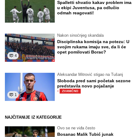
Spalletti shvatio kakav problem ima
u ekipi Juventusa, pa odlučio
odmah reagovati!
Nakon sinoćnjeg skandala
Disciplinska komisija na potezu: U
svojim rukama imaju sve, da li će
opet pomilovati Borac?
4
Aleksandar Mitrović stigao na Tušanj
Sloboda pred sami početak sezone
predstavila novo pojačanje
·
ZVANIČNO
1
NAJČITANIJE IZ KATEGORIJE
Ovo se ne viđa često
Bosanac Malik Tubić junak