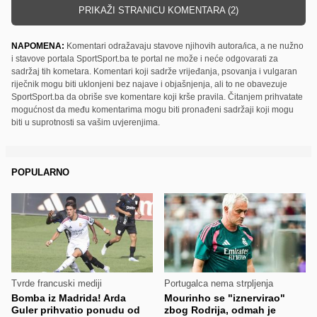
PRIKAŽI STRANICU KOMENTARA (2)
NAPOMENA:
Komentari odražavaju stavove njihovih autora/ica, a ne nužno
i stavove portala SportSport.ba te portal ne može i neće odgovarati za
sadržaj tih kometara. Komentari koji sadrže vrijeđanja, psovanja i vulgaran
riječnik mogu biti uklonjeni bez najave i objašnjenja, ali to ne obavezuje
SportSport.ba da obriše sve komentare koji krše pravila. Čitanjem prihvatate
mogućnost da među komentarima mogu biti pronađeni sadržaji koji mogu
biti u suprotnosti sa vašim uvjerenjima.
POPULARNO
Tvrde francuski mediji
Portugalca nema strpljenja
Bomba iz Madrida! Arda
Mourinho se "iznervirao"
Guler prihvatio ponudu od
zbog Rodrija, odmah je