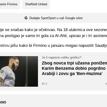
erto Firmino
Sheffield United
Dodajte SportSport u vaš Google izbor
ije se snašao kako je očekivao. Na 18 utakmica ove sezone
a postigao je samo tri gola za Al-Ahli, upsiao je i tri asistenc
strvu pišu kako bi Firmino u januaru mogao napustiti Saudij
Je li napravio veliku grešku?
Zbog novca trpi užasna ponižen
Karim Benzema dobio pogrdno 
Arabiji i zovu ga 'Ben-Hazima'
3
2
ANO