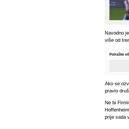
Navodno je 
više od tre
Potražite v
Ako se ozva
pravio dru
Ne bi Firmi
Hoffenheim
prije sada 