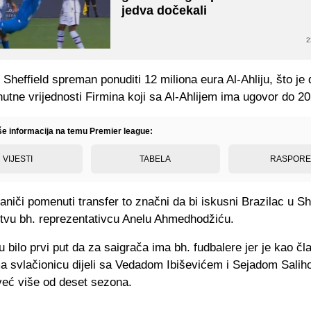
jedva dočekali
2
Sheffield spreman ponuditi 12 miliona eura Al-Ahliju, što je 
nutne vrijednosti Firmina koji sa Al-Ahlijem ima ugovor do 20
iše informacija na temu Premier league:
VIJESTI
TABELA
RASPOR
niči pomenuti transfer to značni da bi iskusni Brazilac u Sh
štvu bh. reprezentativcu Anelu Ahmedhodžiću.
u bilo prvi put da za saigrača ima bh. fudbalere jer je kao čl
a svlačionicu dijeli sa Vedadom Ibiševićem i Sejadom Sali
već više od deset sezona.