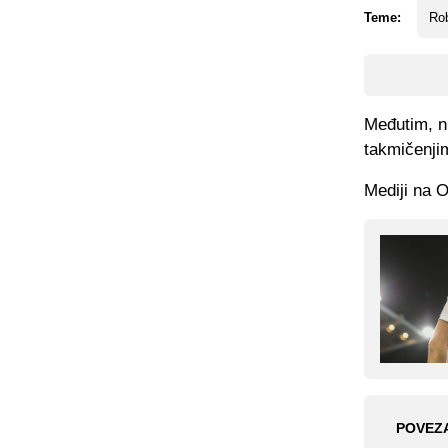
Teme:
Rob
Međutim, n
takmičenjim
Mediji na O
POVEZ