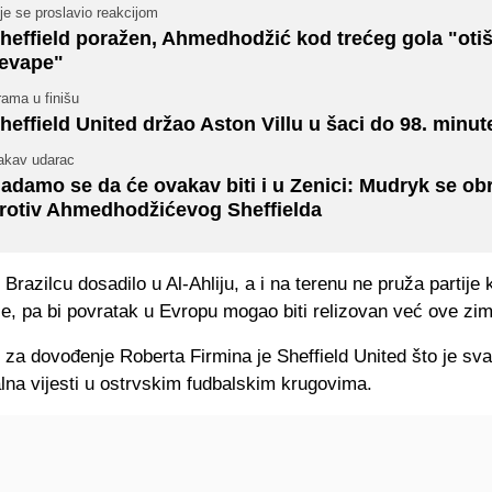
je se proslavio reakcijom
heffield poražen, Ahmedhodžić kod trećeg gola "oti
evape"
ama u finišu
heffield United držao Aston Villu u šaci do 98. minut
akav udarac
adamo se da će ovakav biti i u Zenici: Mudryk se ob
rotiv Ahmedhodžićevog Sheffielda
Brazilcu dosadilo u Al-Ahliju, a i na terenu ne pruža partije
e, pa bi povratak u Evropu mogao biti relizovan već ove zim
 za dovođenje Roberta Firmina je Sheffield United što je sv
lna vijesti u ostrvskim fudbalskim krugovima.