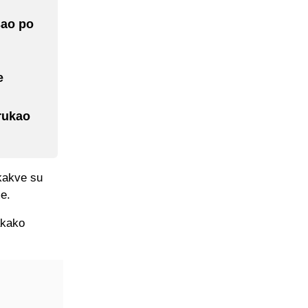
šao po
e
rukao
 kakve su
e.
akako