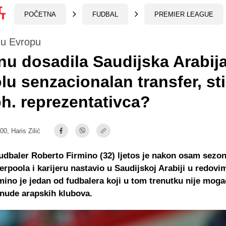
POČETNA
FUDBAL
PREMIER LEAGUE
 u Evropu
nu dosadila Saudijska Arabij
u senzacionalan transfer, st
h. reprezentativca?
:00,
Haris Zilić
fudbaler Roberto Firmino (32) ljetos je nakon osam sezo
erpoola i karijeru nastavio u Saudijskoj Arabiji u redovi
rmino je jedan od fudbalera koji u tom trenutku nije moga
nude arapskih klubova.