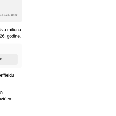
2.12.23. 10:20
dva miliona
26. godine.
ED
effieldu
an
hovićem