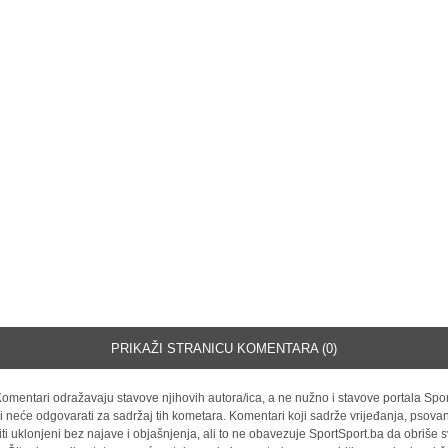
PRIKAŽI STRANICU KOMENTARA (0)
omentari odražavaju stavove njihovih autora/ica, a ne nužno i stavove portala Spor
i neće odgovarati za sadržaj tih kometara. Komentari koji sadrže vrijeđanja, psovan
iti uklonjeni bez najave i objašnjenja, ali to ne obavezuje SportSport.ba da obriše