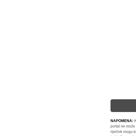
NAPOMENA:
K
portal ne može 
riječnik mogu b