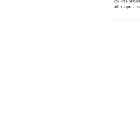
koji krše pravi
biti u suprotnos