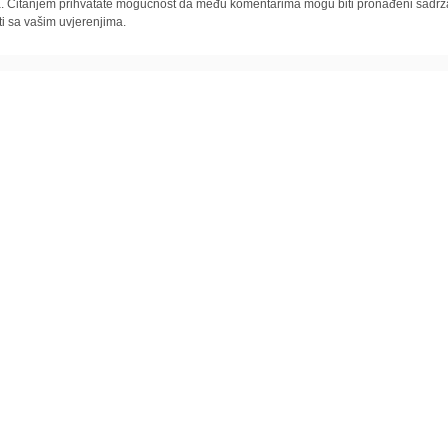
la. Čitanjem prihvatate mogućnost da među komentarima mogu biti pronađeni sadrža
ti sa vašim uvjerenjima.