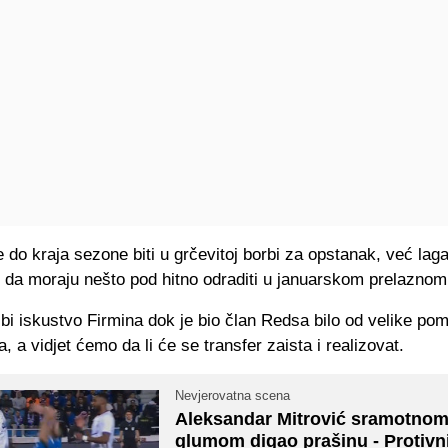
e do kraja sezone biti u grčevitoj borbi za opstanak, već la
o da moraju nešto pod hitno odraditi u januarskom prelaznom
bi iskustvo Firmina dok je bio član Redsa bilo od velike pom
a, a vidjet ćemo da li će se transfer zaista i realizovat.
Nevjerovatna scena
Aleksandar Mitrović sramotno
glumom digao prašinu - Protivn