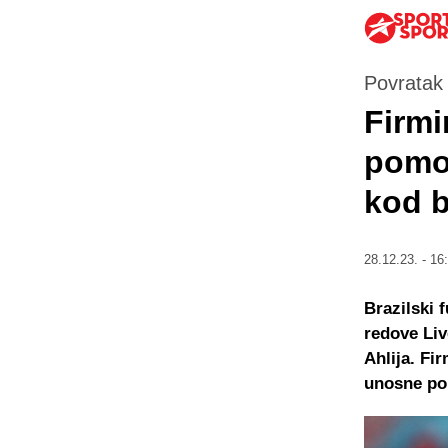
Povratak
Firmi
pomol
kod b
28.12.23. - 16
Brazilski 
redove Liv
Ahlija. Fi
unosne po