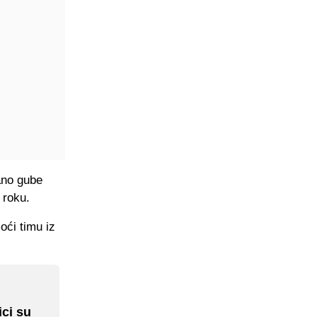
gano gube
 roku.
oći timu iz
m
ici su