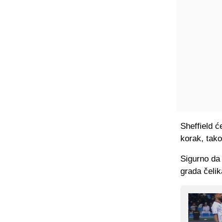
Sheffield ć
korak, tak
Sigurno da 
grada čelik