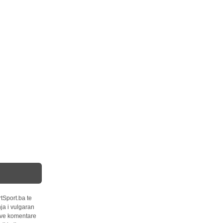
tSport.ba te
ja i vulgaran
 sve komentare