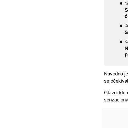
Ni
S
ć
Dr
S
K
N
p
Navodno je 
se očekival
Glavni klub
senzaciona