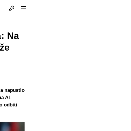
Otvori profil
Otvori meni
a: Na
iže
na napustio
ma Al-
o odbiti