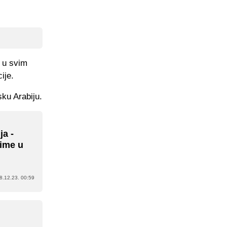
 u svim
ije.
sku Arabiju.
ja -
ime u
8.12.23. 00:59