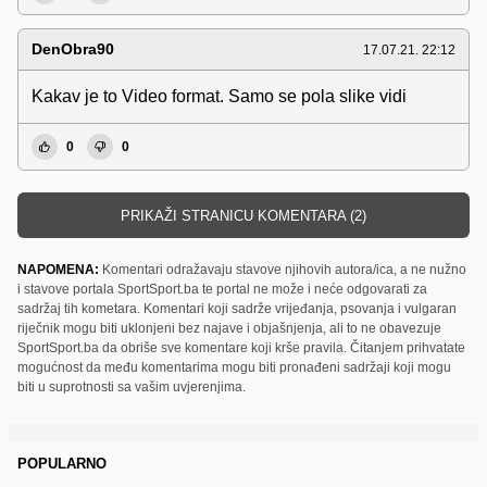
DenObra90
17.07.21. 22:12
Kakav je to Video format. Samo se pola slike vidi
0
0
PRIKAŽI STRANICU KOMENTARA (2)
NAPOMENA:
Komentari odražavaju stavove njihovih autora/ica, a ne nužno
i stavove portala SportSport.ba te portal ne može i neće odgovarati za
sadržaj tih kometara. Komentari koji sadrže vrijeđanja, psovanja i vulgaran
riječnik mogu biti uklonjeni bez najave i objašnjenja, ali to ne obavezuje
SportSport.ba da obriše sve komentare koji krše pravila. Čitanjem prihvatate
mogućnost da među komentarima mogu biti pronađeni sadržaji koji mogu
biti u suprotnosti sa vašim uvjerenjima.
POPULARNO