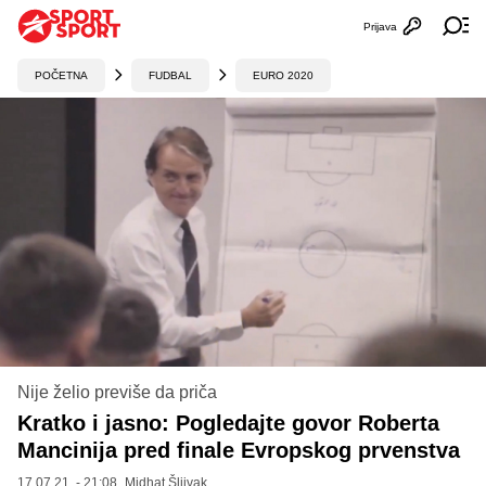
Prijava
Otvori profi
Ot
POČETNA
FUDBAL
EURO 2020
Nije želio previše da priča
Kratko i jasno: Pogledajte govor Roberta
Mancinija pred finale Evropskog prvenstva
17.07.21. - 21:08,
Midhat Šljivak