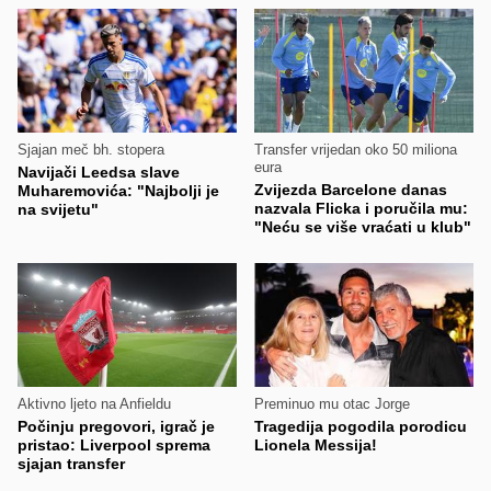
Sjajan meč bh. stopera
Transfer vrijedan oko 50 miliona
eura
Navijači Leedsa slave
Zvijezda Barcelone danas
Muharemovića: "Najbolji je
nazvala Flicka i poručila mu:
na svijetu"
"Neću se više vraćati u klub"
Aktivno ljeto na Anfieldu
Preminuo mu otac Jorge
Počinju pregovori, igrač je
Tragedija pogodila porodicu
pristao: Liverpool sprema
Lionela Messija!
sjajan transfer