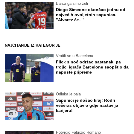
Barca ga silno želi
Diego Simeone okončao jednu od
najvećih ovoljetnih sapunica:
"Alvarez će..."
NAJČITANIJE IZ KATEGORIJE
Vratili se u Barcelonu
Flick sinoć održao sastanak, pa
trojici igrača Barcelone saopštio da
napuste pripreme
Odluka je pala
Sapunici je došao kraj: Rodri
večeras objavio gdje nastavlja
karijeru!
2
Potvrdio Fabrizio Romano