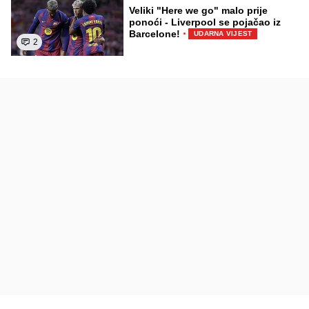
Veliki "Here we go" malo prije
ponoći - Liverpool se pojačao iz
·
Barcelone!
UDARNA VIJEST
2