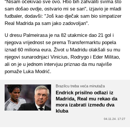
"Nisam očekivao sve ovo. Htio bih zahvaliti svima što
sam došao ovdje, ostvario mi se san", izjavio je mladi
fudbaler, dodavši: "Još kao dječak sam bio simpatizer
Real Madrida pa sam jako zadovoljan".
U dresu Palmeirasa je na 82 utakmice dao 21 gol i
njegova vrijednost se prema Transfermarktu popela
iznad 60 miliona eura. Život u Madridu olakšali su mu
njegovi sunarodnjaci Vinicius, Rodrygo i Eder Militao,
ali on je u jednom intervjuu priznao da mu najviše
pomaže Luka Modrić.
Brazilcu treba veća minutaža
Endrick prisilno odlazi iz
Madrida, Real mu rekao da
mora izabrati između dva
kluba
04.11.24. 17:27