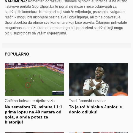
NAPOMENA:
Komentari odražavaju stavove njihovih autora/ica, a ne nužno
i stavove portala SportSport.ba te portal ne može i neće odgovarati za
sadržaj tih kometara. Komentari koji sadrže vrijeđanja, psovanja i vulgaran
riječnik mogu biti uklonjeni bez najave i objašnjenja, ali to ne obavezuje
SportSport.ba da obriše sve komentare koji krše pravila. Čitanjem prihvatate
mogućnost da među komentarima mogu biti pronađeni sadržaji koji mogu
biti u suprotnosti sa vašim uvjerenjima.
POPULARNO
Golčina kakva se rijetko viđa
Tvrdi španski novinar
Na semaforu 76. minuta i 1:1,
To je to! Vinicius Junior je
prima loptu na 40 metara od
donio odluku!
gola, a onda potez za
historiju!