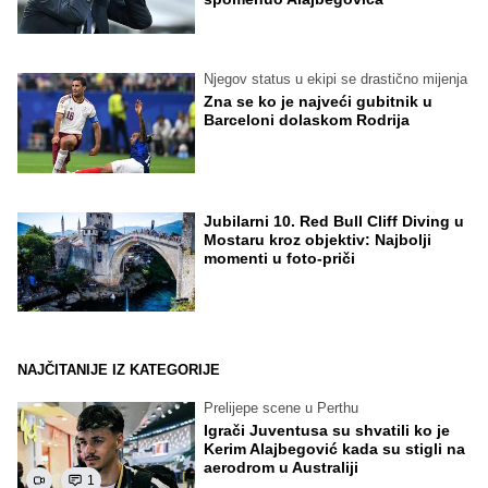
Njegov status u ekipi se drastično mijenja
Zna se ko je najveći gubitnik u
Barceloni dolaskom Rodrija
Jubilarni 10. Red Bull Cliff Diving u
Mostaru kroz objektiv: Najbolji
momenti u foto-priči
NAJČITANIJE IZ KATEGORIJE
Prelijepe scene u Perthu
Igrači Juventusa su shvatili ko je
Kerim Alajbegović kada su stigli na
aerodrom u Australiji
1