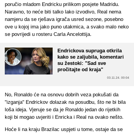
poručio mladom Endricku prilikom posjete Madridu.
Naravno, to neće biti talko lako izvodivo, Real nema
namjeru da se rješava igrača usred sezone, posebno
ove u kojoj ima jako puno utakmica, a svako malo neko
se povrijedi u rosteru Carla Ancelottija.
Endrickova supruga otkrila
kako se zaljubila, komentari
su žestoki: "Sad sve
pročitajte od kraja"
03.11.24. 00:04
No, Ronaldo će na osnovu dobrih veza pokušati da
"izganja" Endrickov dolazak na posudbu, što ne bi bila
loša ideja. Vjeruje se da je Ronaldo jedan do rijetkih
koji bi mogao uvjeriti i Enricka i Real na ovako nešto.
Hoće li na kraju Brazilac uspjeti u tome, ostaje da se