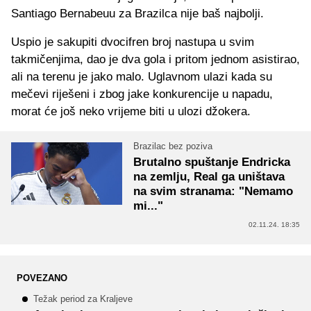
Santiago Bernabeuu za Brazilca nije baš najbolji.
Uspio je sakupiti dvocifren broj nastupa u svim
takmičenjima, dao je dva gola i pritom jednom asistirao,
ali na terenu je jako malo. Uglavnom ulazi kada su
mečevi riješeni i zbog jake konkurencije u napadu,
morat će još neko vrijeme biti u ulozi džokera.
Brazilac bez poziva
Brutalno spuštanje Endricka
na zemlju, Real ga uništava
na svim stranama: "Nemamo
mi..."
02.11.24. 18:35
POVEZANO
Težak period za Kraljeve