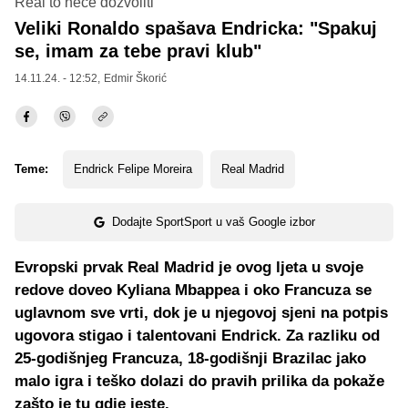
Real to neće dozvoliti
Veliki Ronaldo spašava Endricka: "Spakuj
se, imam za tebe pravi klub"
14.11.24. - 12:52,
Edmir Škorić
Teme:
Endrick Felipe Moreira
Real Madrid
Dodajte SportSport u vaš Google izbor
Evropski prvak Real Madrid je ovog ljeta u svoje
redove doveo Kyliana Mbappea i oko Francuza se
uglavnom sve vrti, dok je u njegovoj sjeni na potpis
ugovora stigao i talentovani Endrick. Za razliku od
25-godišnjeg Francuza, 18-godišnji Brazilac jako
malo igra i teško dolazi do pravih prilika da pokaže
zašto je tu gdje jeste.