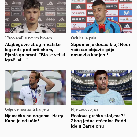
"Problemi" s novim brojem
Odluka je pala
Alajbegović zbog hrvatske
Sapunici je došao kraj: Rodri
legende pod pritiskom,
večeras objavio gdje
Pjanić ga brani: "Bio je veliki
nastavlja karijeru!
igrač, ali..."
Gdje će nastaviti karijeru
Nije zadovoljan
Njemačka na nogama: Harry
Realova greška stoljeća?!
Kane je odlučio!
Zbog jedne rečenice Rodri
ide u Barcelonu