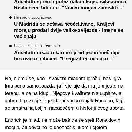
Ancelotti sprema potez nakon kojeg svlačionica
Reala neće biti ista: "Nisam mogao zamisliti..."
Nemaju drugog izbora
U Madridu se dešava neočekivano, Kraljevi
moraju prodati dvije velike zvijezde - Imena se
već znaju!
Italijan mijenja sistem rada
Ancelotti nikad u karijeri pred jedan meč nije
bio ovako uplašen: "Pregazit će nas ako..."
No, njemu se, kao i svakom mladom igraču, baš igra.
Ima puno samopouzdanja i vjeruje da mu je mjesto na
terenu, a ne na klupi. Njegove kvalitete nis uupitne, a
dobro ih poznaje legendarni sunarodnjak Ronaldo, koji
se smatra najboljim napadačem u historiji ovog sporta.
Endrick je mlad, ne može baš da se sjeti Ronaldovih
magija, ali dovoljno je upoznat s likom i djelom