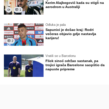
Kerim Alajbegović kada su stigli na
aerodrom u Australiji
1
Odluka je pala
Sapunici je došao kraj: Rodri
večeras objavio gdje nastavlja
karijeru!
2
Vratili se u Barcelonu
Flick sinoć održao sastanak, pa
trojici igrača Barcelone saopštio da
napuste pripreme