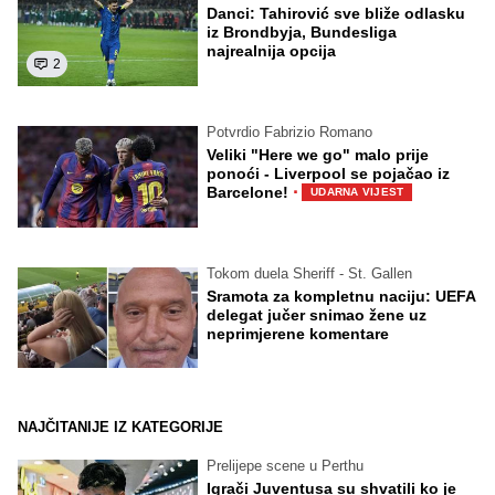
Danci: Tahirović sve bliže odlasku
iz Brondbyja, Bundesliga
najrealnija opcija
2
Potvrdio Fabrizio Romano
Veliki "Here we go" malo prije
ponoći - Liverpool se pojačao iz
·
Barcelone!
UDARNA VIJEST
Tokom duela Sheriff - St. Gallen
Sramota za kompletnu naciju: UEFA
delegat jučer snimao žene uz
neprimjerene komentare
NAJČITANIJE IZ KATEGORIJE
Prelijepe scene u Perthu
Igrači Juventusa su shvatili ko je