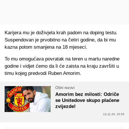
Karijera mu je doživjela krah padom na doping testu.
Suspendovan je prvobitno na četiri godine, da bi mu
kazna potom smanjena na 18 mjeseci.
To mu omogućava povratak na teren u martu naredne
godine i vidjet ćemo da li će zaista na kraju završiti u
timu kojeg predvodi Ruben Amorim.
Oštri rezovi
Amorim bez milosti: Odriče
se Unitedove skupo plaćene
zvijezde!
13.11.24. 15:55