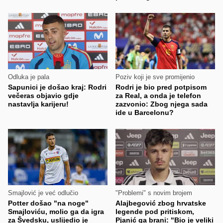
Odluka je pala
Poziv koji je sve promijenio
Sapunici je došao kraj: Rodri
Rodri je bio pred potpisom
večeras objavio gdje
za Real, a onda je telefon
nastavlja karijeru!
zazvonio: Zbog njega sada
ide u Barcelonu?
Smajlović je već odlučio
"Problemi" s novim brojem
Potter došao "na noge"
Alajbegović zbog hrvatske
Smajloviću, molio ga da igra
legende pod pritiskom,
za Švedsku, uslijedio je
Pjanić ga brani: "Bio je veliki