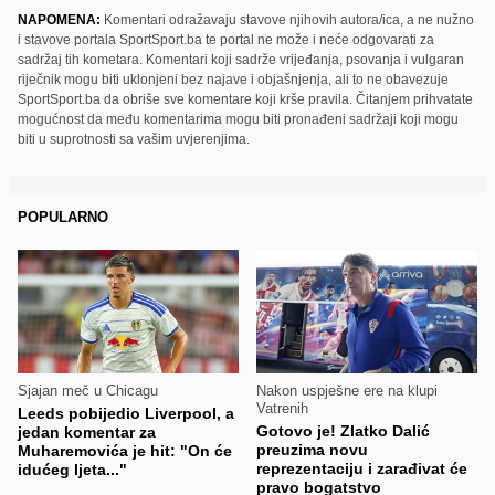
NAPOMENA:
Komentari odražavaju stavove njihovih autora/ica, a ne nužno
i stavove portala SportSport.ba te portal ne može i neće odgovarati za
sadržaj tih kometara. Komentari koji sadrže vrijeđanja, psovanja i vulgaran
riječnik mogu biti uklonjeni bez najave i objašnjenja, ali to ne obavezuje
SportSport.ba da obriše sve komentare koji krše pravila. Čitanjem prihvatate
mogućnost da među komentarima mogu biti pronađeni sadržaji koji mogu
biti u suprotnosti sa vašim uvjerenjima.
POPULARNO
Sjajan meč u Chicagu
Nakon uspješne ere na klupi
Vatrenih
Leeds pobijedio Liverpool, a
Gotovo je! Zlatko Dalić
jedan komentar za
preuzima novu
Muharemovića je hit: "On će
reprezentaciju i zarađivat će
idućeg ljeta..."
pravo bogatstvo