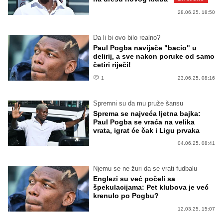
28.06.25. 18:50
Da li bi ovo bilo realno?
Paul Pogba navijače "bacio" u
delirij, a sve nakon poruke od samo
četiri riječi!
1
23.06.25. 08:16
Spremni su da mu pruže šansu
Sprema se najveća ljetna bajka:
Paul Pogba se vraća na velika
vrata, igrat će čak i Ligu prvaka
04.06.25. 08:41
Njemu se ne žuri da se vrati fudbalu
Englezi su već počeli sa
špekulacijama: Pet klubova je već
krenulo po Pogbu?
12.03.25. 15:07