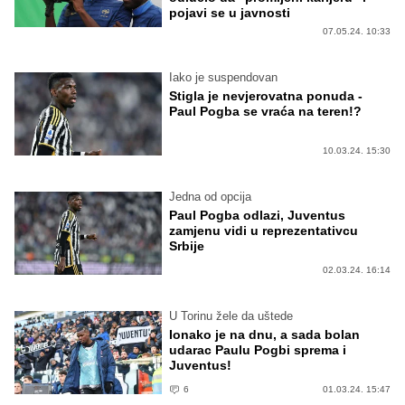
pojavi se u javnosti
07.05.24. 10:33
Iako je suspendovan
Stigla je nevjerovatna ponuda -
Paul Pogba se vraća na teren!?
10.03.24. 15:30
Jedna od opcija
Paul Pogba odlazi, Juventus
zamjenu vidi u reprezentativcu
Srbije
02.03.24. 16:14
U Torinu žele da uštede
Ionako je na dnu, a sada bolan
udarac Paulu Pogbi sprema i
Juventus!
6
01.03.24. 15:47