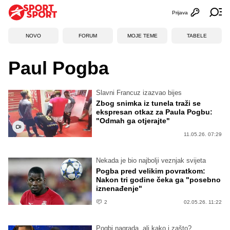
Prijava
Otvori profi
Ot
NOVO
FORUM
MOJE TEME
TABELE
Paul Pogba
Slavni Francuz izazvao bijes
Zbog snimka iz tunela traži se
ekspresan otkaz za Paula Pogbu:
"Odmah ga otjerajte"
11.05.26. 07:29
Nekada je bio najbolji veznjak svijeta
Pogba pred velikim povratkom:
Nakon tri godine čeka ga "posebno
iznenađenje"
2
02.05.26. 11:22
Pogbi nagrada, ali kako i zašto?