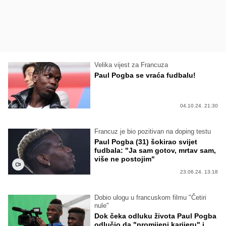
Velika vijest za Francuza
Paul Pogba se vraća fudbalu!
04.10.24. 21:30
Francuz je bio pozitivan na doping testu
Paul Pogba (31) šokirao svijet
fudbala: "Ja sam gotov, mrtav sam,
više ne postojim"
23.06.24. 13:18
Dobio ulogu u francuskom filmu "Četiri
nule"
Dok čeka odluku života Paul Pogba
odlučio da "promijeni karijeru" i