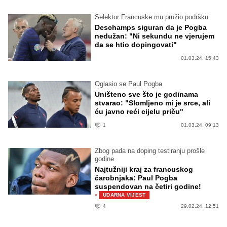
Selektor Francuske mu pružio podršku
Deschamps siguran da je Pogba
nedužan: "Ni sekundu ne vjerujem
da se htio dopingovati"
01.03.24. 15:43
Oglasio se Paul Pogba
Uništeno sve što je godinama
stvarao: "Slomljeno mi je srce, ali
ću javno reći cijelu priču"
1
01.03.24. 09:13
Zbog pada na doping testiranju prošle
godine
Najtužniji kraj za francuskog
čarobnjaka: Paul Pogba
suspendovan na četiri godine!
·
UDARNA VIJEST
4
29.02.24. 12:51