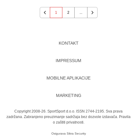
1
2
...
Previous
Next
KONTAKT
IMPRESSUM
MOBILNE APLIKACIJE
MARKETING
Copyright 2008-26. SportSport d.o.o. ISSN 2744-2195. Sva prava
zadržana. Zabranjeno preuzimanje sadržaja bez dozvole izdavača.
Pravila
o zaštiti privatnosti.
Osigurava
Sikra Security