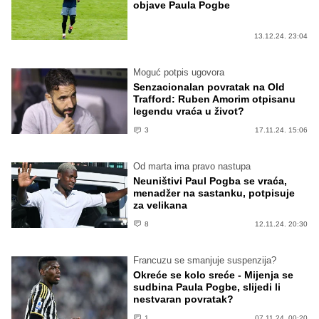
objave Paula Pogbe
13.12.24. 23:04
Moguć potpis ugovora
Senzacionalan povratak na Old
Trafford: Ruben Amorim otpisanu
legendu vraća u život?
3
17.11.24. 15:06
Od marta ima pravo nastupa
Neuništivi Paul Pogba se vraća,
menadžer na sastanku, potpisuje
za velikana
8
12.11.24. 20:30
Francuzu se smanjuje suspenzija?
Okreće se kolo sreće - Mijenja se
sudbina Paula Pogbe, slijedi li
nestvaran povratak?
1
07.11.24. 00:20