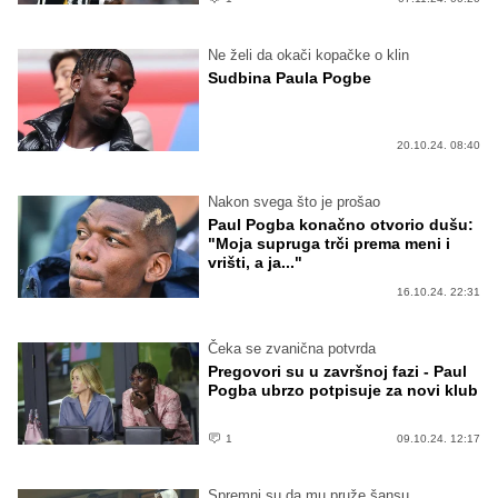
Ne želi da okači kopačke o klin
Sudbina Paula Pogbe
20.10.24. 08:40
Nakon svega što je prošao
Paul Pogba konačno otvorio dušu:
"Moja supruga trči prema meni i
vrišti, a ja..."
16.10.24. 22:31
Čeka se zvanična potvrda
Pregovori su u završnoj fazi - Paul
Pogba ubrzo potpisuje za novi klub
1
09.10.24. 12:17
Spremni su da mu pruže šansu