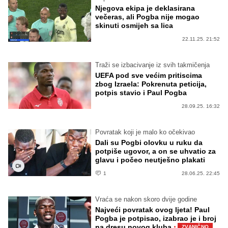
Njegova ekipa je deklasirana
večeras, ali Pogba nije mogao
skinuti osmijeh sa lica
22.11.25. 21:52
Traži se izbacivanje iz svih takmičenja
UEFA pod sve većim pritiscima
zbog Izraela: Pokrenuta peticija,
potpis stavio i Paul Pogba
28.09.25. 16:32
Povratak koji je malo ko očekivao
Dali su Pogbi olovku u ruku da
potpiše ugovor, a on se uhvatio za
glavu i počeo neutješno plakati
1
28.06.25. 22:45
Vraća se nakon skoro dvije godine
Najveći povratak ovog ljeta! Paul
Pogba je potpisao, izabrao je i broj
·
na dresu novog kluba
ZVANIČNO