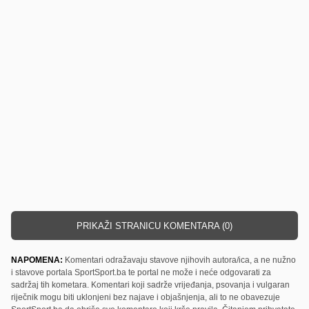
PRIKAŽI STRANICU KOMENTARA (0)
NAPOMENA:
Komentari odražavaju stavove njihovih autora/ica, a ne nužno
i stavove portala SportSport.ba te portal ne može i neće odgovarati za
sadržaj tih kometara. Komentari koji sadrže vrijeđanja, psovanja i vulgaran
riječnik mogu biti uklonjeni bez najave i objašnjenja, ali to ne obavezuje