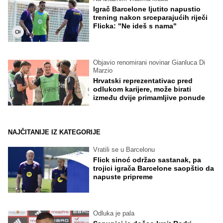
Igrač Barcelone ljutito napustio
trening nakon srceparajućih riječi
Flicka: "Ne ideš s nama"
Objavio renomirani novinar Gianluca Di
Marzio
Hrvatski reprezentativac pred
odlukom karijere, može birati
između dvije primamljive ponude
NAJČITANIJE IZ KATEGORIJE
Vratili se u Barcelonu
Flick sinoć održao sastanak, pa
trojici igrača Barcelone saopštio da
napuste pripreme
Odluka je pala