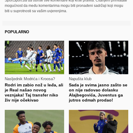
SportSport.ba da obriše sve komentare koji krše pravila. Čitanjem prihvatate
mogućnost da među komentarima mogu biti pronađeni sadržaji koji mogu
biti u suprotnosti sa vašim uvjerenjima.
POPULARNO
Nasljednik Modrića i Kroosa?
Napušta klub
Rodri im zabio nož u leđa, ali
Sada je svima jasno zašto se
je Real našao novog
on nije radovao dolasku
veznjaka! Taj transfer niko
Alajbegovića, Juventus ga
živ nije očekivao
jutros odmah prodao!