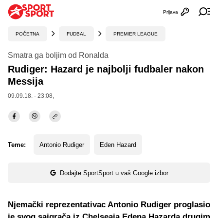
Prijava
Otvori profi
Ot
POČETNA
FUDBAL
PREMIER LEAGUE
Smatra ga boljim od Ronalda
Rudiger: Hazard je najbolji fudbaler nakon
Messija
09.09.18. - 23:08,
Teme:
Antonio Rudiger
Eden Hazard
Dodajte SportSport u vaš Google izbor
Njemački reprezentativac Antonio Rudiger proglasio
je svog saigrača iz Chelseaja Edena Hazarda drugim