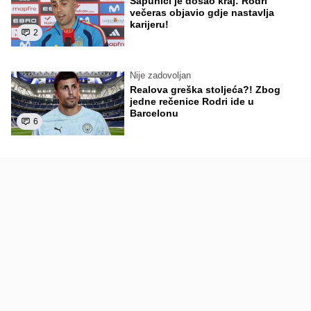
Sapunici je došao kraj: Rodri
večeras objavio gdje nastavlja
karijeru!
2
Nije zadovoljan
Realova greška stoljeća?! Zbog
jedne rečenice Rodri ide u
Barcelonu
6