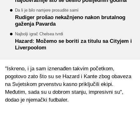
najodvratnije što se desilo posljednih godina
Da li je bilo namjere prosudite sami
Rudiger prošao nekažnjeno nakon brutalnog
gaženja Pavarda
Najbolji igrač Chelsea tvrdi
Hazard: Možemo se boriti za titulu sa Cityjem i
Liverpoolom
"Iskreno, i ja sam iznenađen takvim početkom,
pogotovo zato što su se Hazard i Kante zbog obaveza
na Svjetskom prvenstvu kasno priključili ekipi.
Međutim, sada su u dobrom stanju, impresivni su",
dodao je njemački fudbaler.