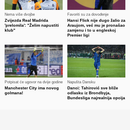
Nema više dvojbe
Favoriti su za dovođenje
Zvijezda Real Madrida
Hansi Flick nije dugo žalio za
'prelomila': "Želim napustiti
Araujom, već mu je pronašao
klub"
zamjenu i to u engleskoj
Premier ligi
Potpisat će ugovor na dvije godine
Napušta Dansku
Manchester City ima novog
Danci: Tahirović sve bliže
golmana!
odlasku iz Brondbyja,
Bundesliga najrealnija opcija