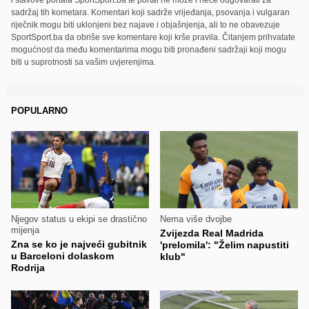
sadržaj tih kometara. Komentari koji sadrže vrijeđanja, psovanja i vulgaran
riječnik mogu biti uklonjeni bez najave i objašnjenja, ali to ne obavezuje
SportSport.ba da obriše sve komentare koji krše pravila. Čitanjem prihvatate
mogućnost da među komentarima mogu biti pronađeni sadržaji koji mogu
biti u suprotnosti sa vašim uvjerenjima.
POPULARNO
Njegov status u ekipi se drastično
Nema više dvojbe
mijenja
Zvijezda Real Madrida
Zna se ko je najveći gubitnik
'prelomila': "Želim napustiti
u Barceloni dolaskom
klub"
Rodrija