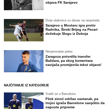
objava FK Sarajevo
Dvije utakmice su danas na rasporedu
Sarajevo u Mostaru igra protiv
Radnika, Široki Brijeg na Pecari
dočekuje Slogu iz Doboja
Nevjerovatan potez
Zaragoza potvrdila transfer
Baždara, pa zbog komentara
navijača promijenila tekst objave!
NAJČITANIJE IZ KATEGORIJE
Vratili se u Barcelonu
Flick sinoć održao sastanak, pa
trojici igrača Barcelone saopštio da
napuste pripreme