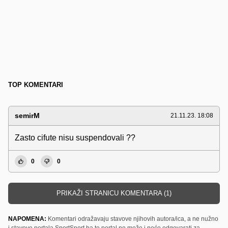
TOP KOMENTARI
semirM
21.11.23. 18:08
Zasto cifute nisu suspendovali ??
0
0
PRIKAŽI STRANICU KOMENTARA (1)
NAPOMENA:
Komentari odražavaju stavove njihovih autora/ica, a ne nužno
i stavove portala SportSport.ba te portal ne može i neće odgovarati za