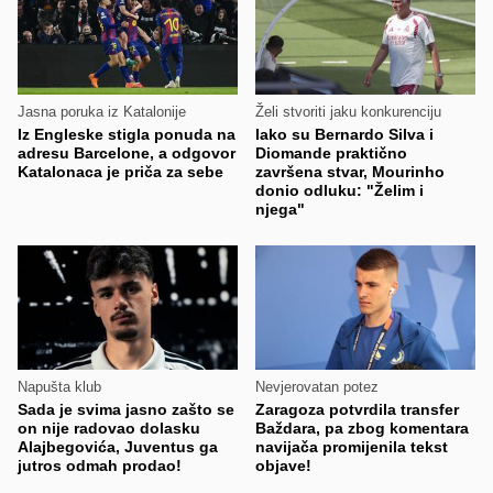
Jasna poruka iz Katalonije
Želi stvoriti jaku konkurenciju
Iz Engleske stigla ponuda na
Iako su Bernardo Silva i
adresu Barcelone, a odgovor
Diomande praktično
Katalonaca je priča za sebe
završena stvar, Mourinho
donio odluku: "Želim i
njega"
Napušta klub
Nevjerovatan potez
Sada je svima jasno zašto se
Zaragoza potvrdila transfer
on nije radovao dolasku
Baždara, pa zbog komentara
Alajbegovića, Juventus ga
navijača promijenila tekst
jutros odmah prodao!
objave!