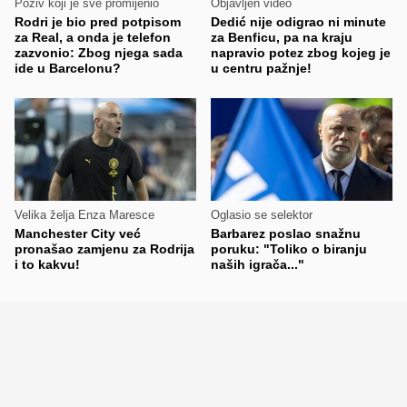
Poziv koji je sve promijenio
Objavljen video
Rodri je bio pred potpisom
Dedić nije odigrao ni minute
za Real, a onda je telefon
za Benficu, pa na kraju
zazvonio: Zbog njega sada
napravio potez zbog kojeg je
ide u Barcelonu?
u centru pažnje!
Velika želja Enza Maresce
Oglasio se selektor
Manchester City već
Barbarez poslao snažnu
pronašao zamjenu za Rodrija
poruku: "Toliko o biranju
i to kakvu!
naših igrača..."