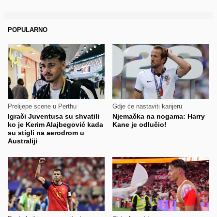
POPULARNO
Prelijepe scene u Perthu
Gdje će nastaviti karijeru
Igrači Juventusa su shvatili
Njemačka na nogama: Harry
ko je Kerim Alajbegović kada
Kane je odlučio!
su stigli na aerodrom u
Australiji