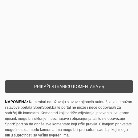
PRIKAŽI STRANICU KOMENTARA (0)
NAPOMENA:
Komentari odražavaju stavove njihovih autora/ica, a ne nužno
i stavove portala SportSport.ba te portal ne može i neće odgovarati za
sadržaj tih kometara. Komentari koji sadrže vrijeđanja, psovanja i vulgaran
riječnik mogu biti uklonjeni bez najave i objašnjenja, ali to ne obavezuje
SportSport.ba da obriše sve komentare koji krše pravila. Čitanjem prihvatate
mogućnost da među komentarima mogu biti pronađeni sadržaji koji mogu
biti u suprotnosti sa vašim uvjerenjima.