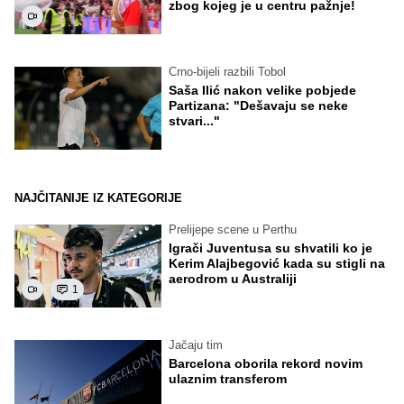
zbog kojeg je u centru pažnje!
Crno-bijeli razbili Tobol
Saša Ilić nakon velike pobjede
Partizana: "Dešavaju se neke
stvari..."
NAJČITANIJE IZ KATEGORIJE
Prelijepe scene u Perthu
Igrači Juventusa su shvatili ko je
Kerim Alajbegović kada su stigli na
aerodrom u Australiji
1
Jačaju tim
Barcelona oborila rekord novim
ulaznim transferom