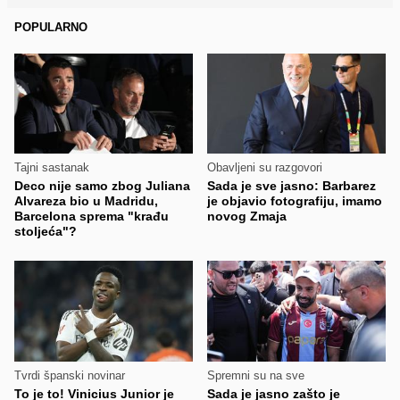
POPULARNO
Tajni sastanak
Obavljeni su razgovori
Deco nije samo zbog Juliana
Sada je sve jasno: Barbarez
Alvareza bio u Madridu,
je objavio fotografiju, imamo
Barcelona sprema "krađu
novog Zmaja
stoljeća"?
Tvrdi španski novinar
Spremni su na sve
To je to! Vinicius Junior je
Sada je jasno zašto je