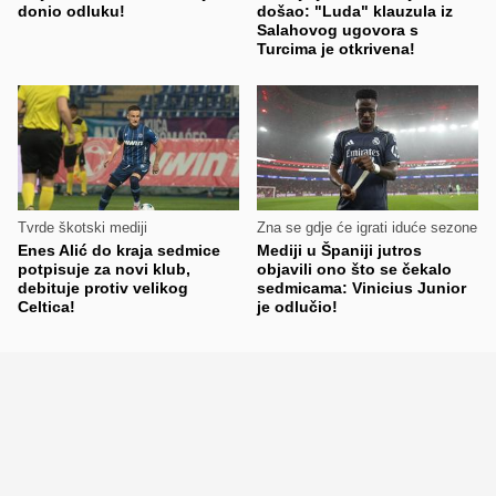
donio odluku!
došao: "Luda" klauzula iz
Salahovog ugovora s
Turcima je otkrivena!
Tvrde škotski mediji
Zna se gdje će igrati iduće sezone
Enes Alić do kraja sedmice
Mediji u Španiji jutros
potpisuje za novi klub,
objavili ono što se čekalo
debituje protiv velikog
sedmicama: Vinicius Junior
Celtica!
je odlučio!