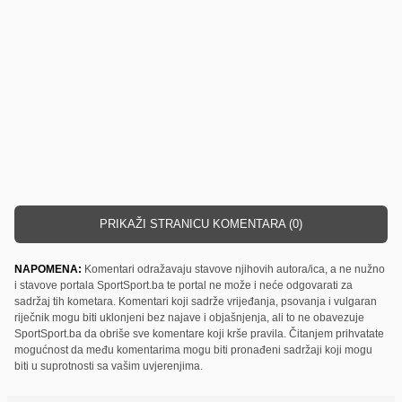
PRIKAŽI STRANICU KOMENTARA (0)
NAPOMENA:
Komentari odražavaju stavove njihovih autora/ica, a ne nužno
i stavove portala SportSport.ba te portal ne može i neće odgovarati za
sadržaj tih kometara. Komentari koji sadrže vrijeđanja, psovanja i vulgaran
riječnik mogu biti uklonjeni bez najave i objašnjenja, ali to ne obavezuje
SportSport.ba da obriše sve komentare koji krše pravila. Čitanjem prihvatate
mogućnost da među komentarima mogu biti pronađeni sadržaji koji mogu
biti u suprotnosti sa vašim uvjerenjima.