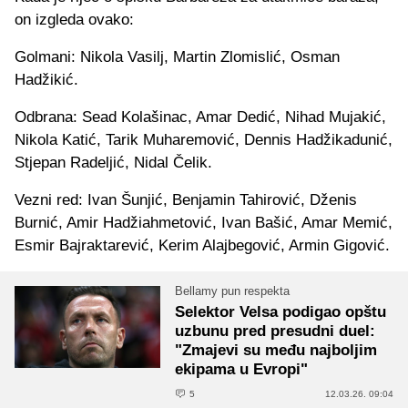
on izgleda ovako:
Golmani: Nikola Vasilj, Martin Zlomislić, Osman
Hadžikić.
Odbrana: Sead Kolašinac, Amar Dedić, Nihad Mujakić,
Nikola Katić, Tarik Muharemović, Dennis Hadžikadunić,
Stjepan Radeljić, Nidal Čelik.
Vezni red: Ivan Šunjić, Benjamin Tahirović, Dženis
Burnić, Amir Hadžiahmetović, Ivan Bašić, Amar Memić,
Esmir Bajraktarević, Kerim Alajbegović, Armin Gigović.
Bellamy pun respekta
Selektor Velsa podigao opštu
uzbunu pred presudni duel:
"Zmajevi su među najboljim
ekipama u Evropi"
5
12.03.26. 09:04