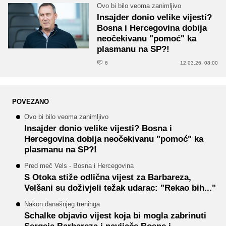
Ovo bi bilo veoma zanimljivo
Insajder donio velike vijesti?
Bosna i Hercegovina dobija
neočekivanu "pomoć" ka
plasmanu na SP?!
6
12.03.26. 08:00
POVEZANO
Ovo bi bilo veoma zanimljivo
Insajder donio velike vijesti? Bosna i
Hercegovina dobija neočekivanu "pomoć" ka
plasmanu na SP?!
Pred meč Vels - Bosna i Hercegovina
S Otoka stiže odlična vijest za Barbareza,
Velšani su doživjeli težak udarac: "Rekao bih..."
Nakon današnjeg treninga
Schalke objavio vijest koja bi mogla zabrinuti