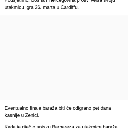
Podsjetimo, Bosna i Hercegovina protiv Velsa svoju
utakmicu igra 26. marta u Cardiffu.
Eventualno finale baraža biti će odigrano pet dana
kasnije u Zenici.
Kada je riječ o spisku Barbareza za utakmice baraža,