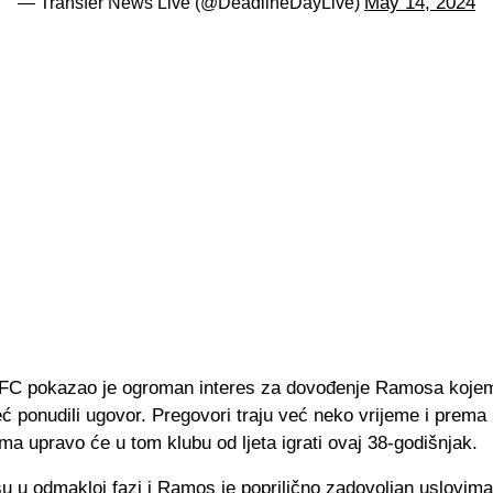
May 14, 2024
— Transfer News Live (@DeadlineDayLive)
FC pokazao je ogroman interes za dovođenje Ramosa koje
 ponudili ugovor. Pregovori traju već neko vrijeme i prema 
ma upravo će u tom klubu od ljeta igrati ovaj 38-godišnjak.
u u odmakloj fazi i Ramos je poprilično zadovoljan uslovima