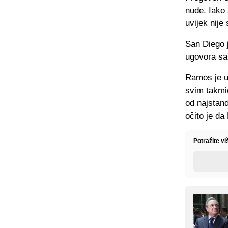
nude. Iako
uvijek nije 
San Diego j
ugovora sa 
Ramos je u
svim takmič
od najstand
očito je d
Potražite vi