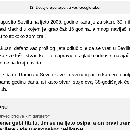
Dodajte SportSport u vaš Google izbor
pustio Sevillu na ljeto 2005. godine kada je za skoro 30 mi
eal Madrid u kojem je igrao čak 16 godina, a mnogi navijači
 to itekako zamjerili.
kusni defanzivac prošlog ljeta odlučio je da se vrati u Sevill
za sve loše stvari koje je napravio i izgladio odnos s navijač
tome na kraju uspio.
e da će Ramos u Sevilli završiti svoju igračku karijeru i pot
samo godinu dana, ali kako stvari stoje ovaj 38-godišnjak ć
lub.
ANO
ahveci pred velikim transferom
ener gubi titulu, tim se na ljeto osipa, a on pravi tran
arijere - Ide u evropskog velikana!