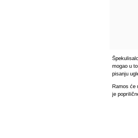
Špekulisalo
mogao u tom
pisanju ugl
Ramos će na
je poprilič