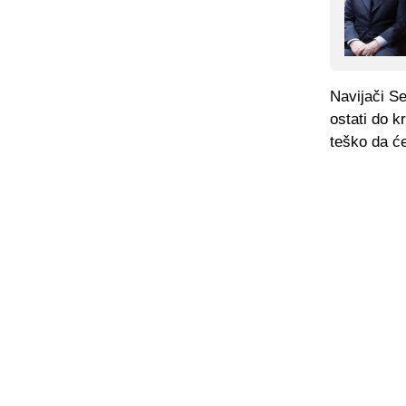
Navijači S
ostati do k
teško da će