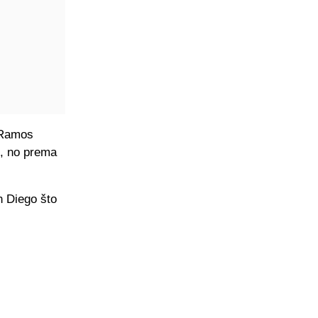
e Ramos
i, no prema
n Diego što