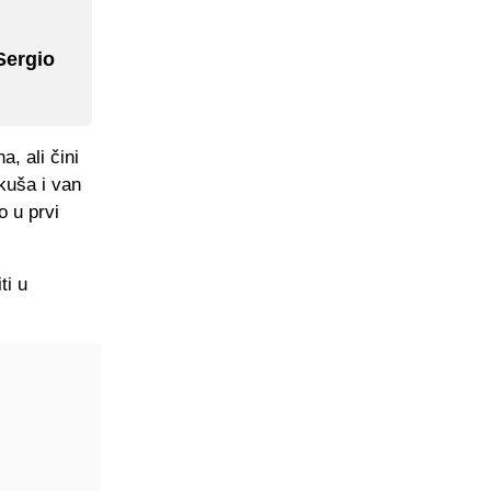
Sergio
, ali čini
kuša i van
o u prvi
ti u