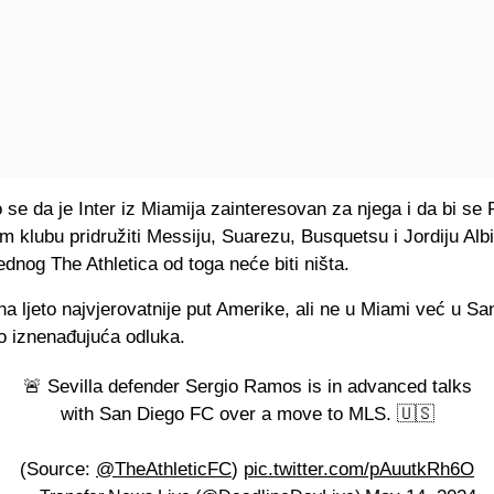
 se da je Inter iz Miamija zainteresovan za njega i da bi s
 klubu pridružiti Messiju, Suarezu, Busquetsu i Jordiju Alb
ednog The Athletica od toga neće biti ništa.
 ljeto najvjerovatnije put Amerike, ali ne u Miami već u Sa
no iznenađujuća odluka.
🚨 Sevilla defender Sergio Ramos is in advanced talks
with San Diego FC over a move to MLS. 🇺🇸
(Source:
@TheAthleticFC
)
pic.twitter.com/pAuutkRh6O