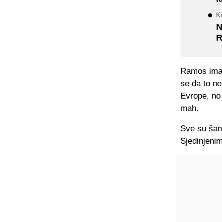
K
N
R
Ramos ima o
se da to ne
Evrope, no 
mah.
Sve su šans
Sjedinjenim