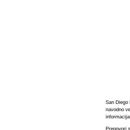
San Diego 
navodno već
informacija
Pregovori s