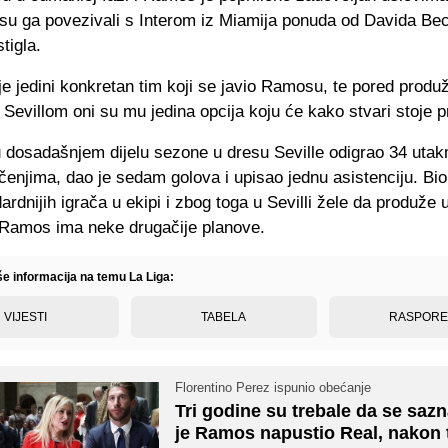
 su ga povezivali s Interom iz Miamija ponuda od Davida B
stigla.
e jedini konkretan tim koji se javio Ramosu, te pored produ
Sevillom oni su mu jedina opcija koju će kako stvari stoje pri
 dosadašnjem dijelu sezone u dresu Seville odigrao 34 utak
enjima, dao je sedam golova i upisao jednu asistenciju. Bio
ardnijih igrača u ekipi i zbog toga u Sevilli žele da produže u
a Ramos ima neke drugačije planove.
še informacija na temu La Liga:
VIJESTI
TABELA
RASPOR
Florentino Perez ispunio obećanje
Tri godine su trebale da se saz
je Ramos napustio Real, nakon 