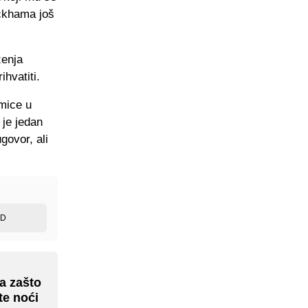
eckhama još
ženja
hvatiti.
mice u
 je jedan
govor, ali
ED
na zašto
te noći