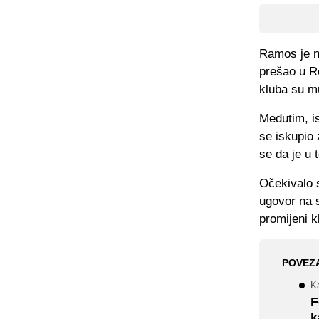
Ramos je na
prešao u R
kluba su mu
Međutim, is
se iskupio 
se da je u 
Očekivalo s
ugovor na 
promijeni k
POVEZ
K
F
k