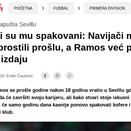
POČETNA
FUDBAL
PRIMERA DIVISION
apušta Sevillu
i su mu spakovani: Navijači 
prostili prošlu, a Ramos već 
izdaju
:10,
Endin Čaušević
os se prošle godine nakon 18 godina vratio u Sevillu gd
a će završiti svoju karijeru, ali kako stvari stoje iskusni
 će samo godinu dana kasnije ponovo spakovati kofere i
i klub.