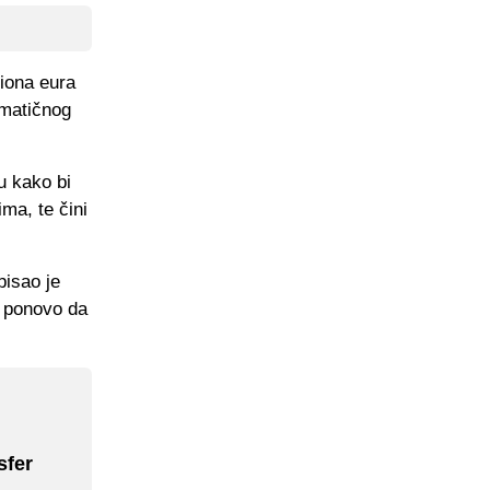
liona eura
 matičnog
u kako bi
ima, te čini
pisao je
e ponovo da
sfer