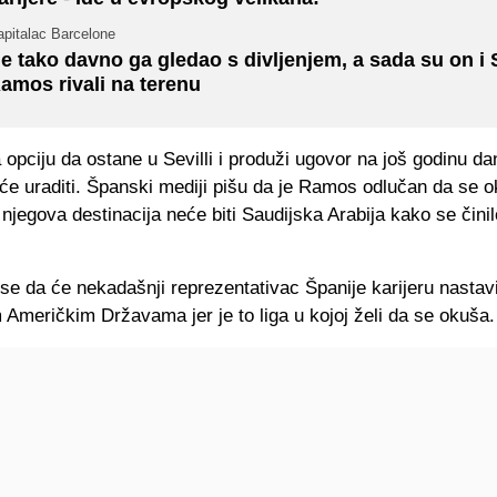
apitalac Barcelone
e tako davno ga gledao s divljenjem, a sada su on i 
amos rivali na terenu
pciju da ostane u Sevilli i produži ugovor na još godinu dana
će uraditi. Španski mediji pišu da je Ramos odlučan da se o
njegova destinacija neće biti Saudijska Arabija kako se činil
e da će nekadašnji reprezentativac Španije karijeru nastavi
 Američkim Državama jer je to liga u kojoj želi da se okuša.