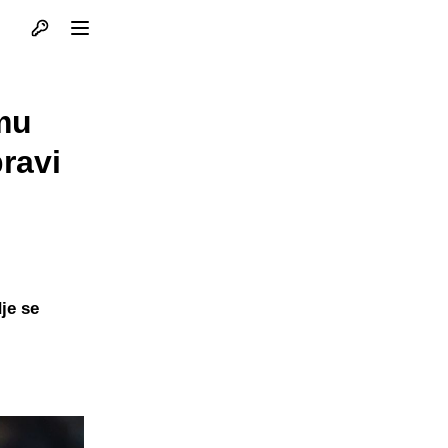
Otvori profil
Otvori meni
mu
pravi
je se