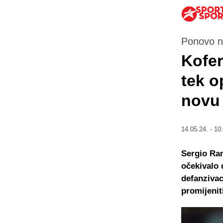
Ponovo n
Kofer
tek o
novu 
14.05.24. - 10
Sergio Ram
očekivalo d
defanzivac
promijenit