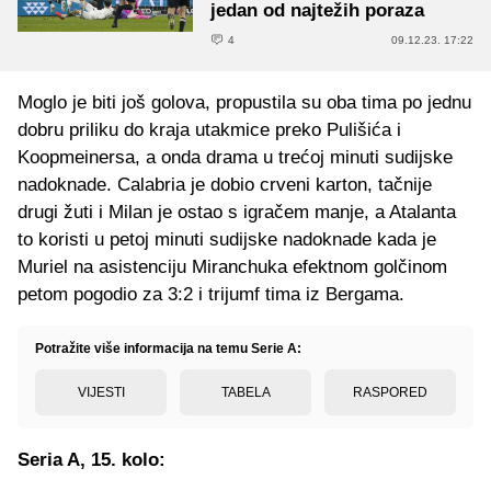
jedan od najtežih poraza
4
09.12.23. 17:22
Moglo je biti još golova, propustila su oba tima po jednu
dobru priliku do kraja utakmice preko Pulišića i
Koopmeinersa, a onda drama u trećoj minuti sudijske
nadoknade. Calabria je dobio crveni karton, tačnije
drugi žuti i Milan je ostao s igračem manje, a Atalanta
to koristi u petoj minuti sudijske nadoknade kada je
Muriel na asistenciju Miranchuka efektnom golčinom
petom pogodio za 3:2 i trijumf tima iz Bergama.
Potražite više informacija na temu Serie A:
VIJESTI
TABELA
RASPORED
Seria A, 15. kolo: