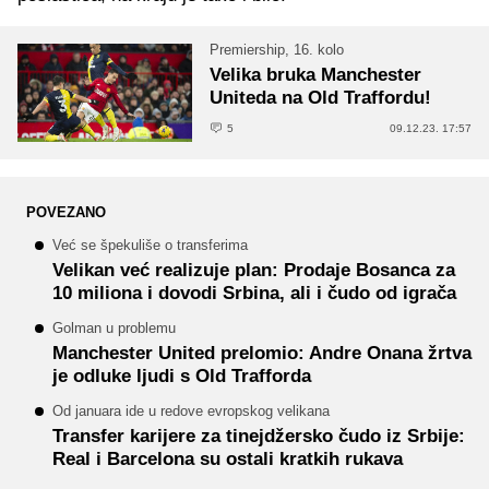
Premiership, 16. kolo
Velika bruka Manchester
Uniteda na Old Traffordu!
5
09.12.23. 17:57
POVEZANO
Već se špekuliše o transferima
Velikan već realizuje plan: Prodaje Bosanca za
10 miliona i dovodi Srbina, ali i čudo od igrača
Golman u problemu
Manchester United prelomio: Andre Onana žrtva
je odluke ljudi s Old Trafforda
Od januara ide u redove evropskog velikana
Transfer karijere za tinejdžersko čudo iz Srbije:
Real i Barcelona su ostali kratkih rukava