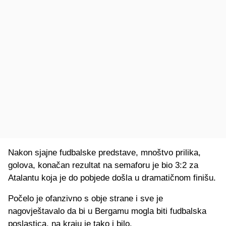
Nakon sjajne fudbalske predstave, mnoštvo prilika,
golova, konačan rezultat na semaforu je bio 3:2 za
Atalantu koja je do pobjede došla u dramatičnom finišu.
Počelo je ofanzivno s obje strane i sve je
nagovještavalo da bi u Bergamu mogla biti fudbalska
poslastica, na kraju je tako i bilo.