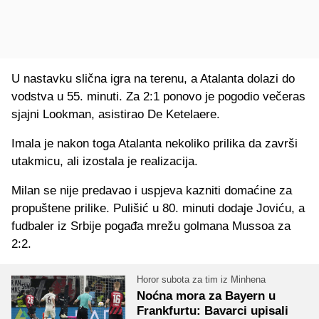
U nastavku slična igra na terenu, a Atalanta dolazi do
vodstva u 55. minuti. Za 2:1 ponovo je pogodio večeras
sjajni Lookman, asistirao De Ketelaere.
Imala je nakon toga Atalanta nekoliko prilika da završi
utakmicu, ali izostala je realizacija.
Milan se nije predavao i uspjeva kazniti domaćine za
propuštene prilike. Pulišić u 80. minuti dodaje Joviću, a
fudbaler iz Srbije pogađa mrežu golmana Mussoa za
2:2.
Horor subota za tim iz Minhena
Noćna mora za Bayern u
Frankfurtu: Bavarci upisali