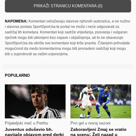
PRIKAŽI STRANICU KOMENTARA (0)
NAPOMENA:
Komentari odražavaju stavove njihovih autora/ica, a ne nužno
i stavove portala SportSport.ba te portal ne može i neće odgovarati za
sadržaj tih kometara. Komentari koji sadrže vrijeđanja, psovanja i vulgaran
riječnik mogu biti uklonjeni bez najave i objašnjenja, ali to ne obavezuje
SportSport.ba da obriše sve komentare koji krše pravila. Čitanjem prihvatate
mogućnost da među komentarima mogu biti pronađeni sadržaji koji mogu
biti u suprotnosti sa vašim uvjerenjima.
POPULARNO
Prijateljski meč u Perthu
Prvi gol u novoj sezoni
Juventus oduševio bh.
Zaboravljeni Zmaj se vratio
navijače objavom pred derbi
na scenu: Želi nazad u