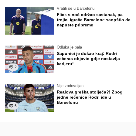
Vratili se u Barcelonu
Flick sinoć održao sastanak, pa
trojici igrača Barcelone saopštio da
napuste pripreme
Odluka je pala
Sapunici je došao kraj: Rodri
večeras objavio gdje nastavlja
karijeru!
2
Nije zadovoljan
Realova greška stoljeća?! Zbog
jedne rečenice Rodri ide u
Barcelonu
6