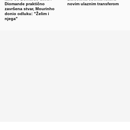
Diomande praktično
novim ulaznim transferom
završena stvar, Mourinho
donio odluku: "Želim i
njega"