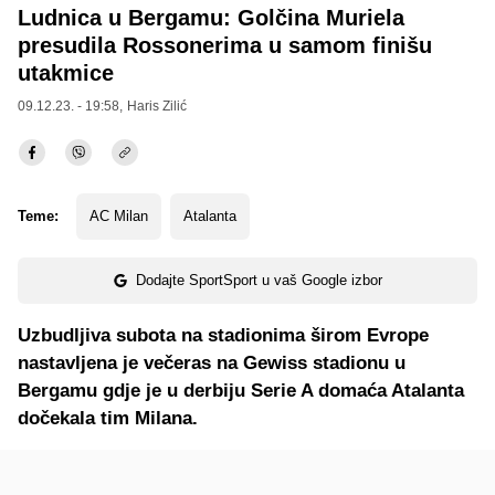
Ludnica u Bergamu: Golčina Muriela
presudila Rossonerima u samom finišu
utakmice
09.12.23. - 19:58,
Haris Zilić
Teme:
AC Milan
Atalanta
Dodajte SportSport u vaš Google izbor
Uzbudljiva subota na stadionima širom Evrope
nastavljena je večeras na Gewiss stadionu u
Bergamu gdje je u derbiju Serie A domaća Atalanta
dočekala tim Milana.