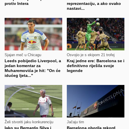
protiv Intera
reprezentaciju, a ako ovako
nastavi...
Sjajan meč u Chicagu
Osvojio je s ekipom 21 trofej
Leeds pobijedio Liverpool, a
Kraj jedne ere: Barcelona se i
jedan komentar za
definitivno riješila svoje
Muharemovića je hit: "On će
legende
idućeg ljeta..."
Želi stvoriti jaku konkurenciju
Jačaju tim
Iako su Bernardo Silva i
Barcelona oborila rekord