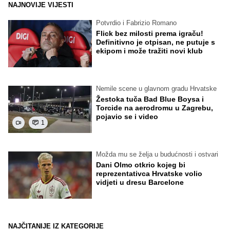
NAJNOVIJE VIJESTI
Potvrdio i Fabrizio Romano
Flick bez milosti prema igraču!
Definitivno je otpisan, ne putuje s
ekipom i može tražiti novi klub
Nemile scene u glavnom gradu Hrvatske
Žestoka tuča Bad Blue Boysa i
Torcide na aerodromu u Zagrebu,
pojavio se i video
1
Možda mu se želja u budućnosti i ostvari
Dani Olmo otkrio kojeg bi
reprezentativca Hrvatske volio
vidjeti u dresu Barcelone
NAJČITANIJE IZ KATEGORIJE