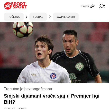
Prijava
Otvori profi
Ot
POČETNA
FUDBAL
WWIN LIGA BIH
Trenutno je bez angažmana
Sinjski dijamant vraća sjaj u Premijer ligi
BiH?