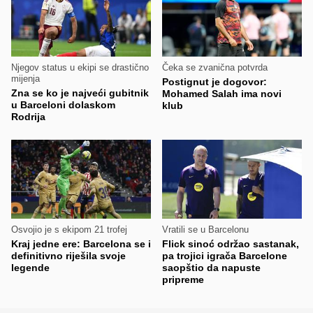
Njegov status u ekipi se drastično
Čeka se zvanična potvrda
mijenja
Postignut je dogovor:
Zna se ko je najveći gubitnik
Mohamed Salah ima novi
u Barceloni dolaskom
klub
Rodrija
Osvojio je s ekipom 21 trofej
Vratili se u Barcelonu
Kraj jedne ere: Barcelona se i
Flick sinoć održao sastanak,
definitivno riješila svoje
pa trojici igrača Barcelone
legende
saopštio da napuste
pripreme