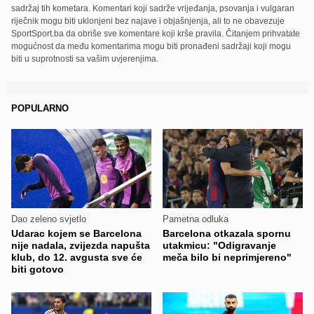
sadržaj tih kometara. Komentari koji sadrže vrijeđanja, psovanja i vulgaran
riječnik mogu biti uklonjeni bez najave i objašnjenja, ali to ne obavezuje
SportSport.ba da obriše sve komentare koji krše pravila. Čitanjem prihvatate
mogućnost da među komentarima mogu biti pronađeni sadržaji koji mogu
biti u suprotnosti sa vašim uvjerenjima.
POPULARNO
Dao zeleno svjetlo
Pametna odluka
Udarac kojem se Barcelona
Barcelona otkazala spornu
nije nadala, zvijezda napušta
utakmicu: "Odigravanje
klub, do 12. avgusta sve će
meča bilo bi neprimjereno"
biti gotovo