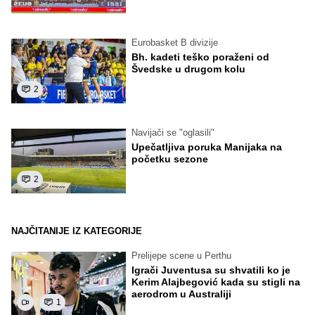
Eurobasket B divizije
Bh. kadeti teško poraženi od
Švedske u drugom kolu
2
Navijači se "oglasili"
Upečatljiva poruka Manijaka na
početku sezone
2
NAJČITANIJE IZ KATEGORIJE
Prelijepe scene u Perthu
Igrači Juventusa su shvatili ko je
Kerim Alajbegović kada su stigli na
aerodrom u Australiji
1