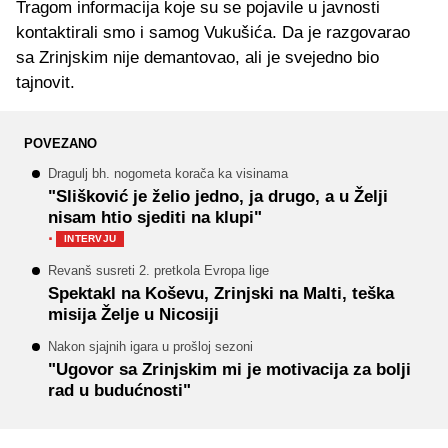
Tragom informacija koje su se pojavile u javnosti
kontaktirali smo i samog Vukušića. Da je razgovarao
sa Zrinjskim nije demantovao, ali je svejedno bio
tajnovit.
POVEZANO
Dragulj bh. nogometa korača ka visinama
"Slišković je želio jedno, ja drugo, a u Želji
nisam htio sjediti na klupi"
·
INTERVJU
Revanš susreti 2. pretkola Evropa lige
Spektakl na Koševu, Zrinjski na Malti, teška
misija Želje u Nicosiji
Nakon sjajnih igara u prošloj sezoni
"Ugovor sa Zrinjskim mi je motivacija za bolji
rad u budućnosti"