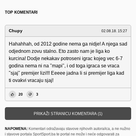
TOP KOMENTARI
Chupy
02.08.18. 15:27
Hahahhah, od 2012 godine nema ga nidje! A njega sad
odjednom zovu stalno. Eto zasto nam je liga ko
kurcina! Dodje nekakav potroseni igrac kojeg vec 6-7
godina nema ni na "mapi", i od toga igraca se vraca
"sjaj" premijer lizi!!! Eeeee jadna li si premijer liga kad
ti ovakvi vracaju sjaj!
20
3
PRIKAŽI STRANICU KOMENTARA (1)
NAPOMENA:
Komentari odražavaju stavove njihovih autora/ica, a ne nužno
i stavove portala SportSport.ba te portal ne može i neće odgovarati za