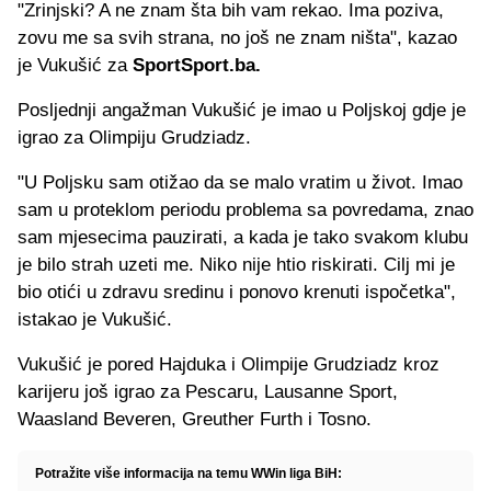
"Zrinjski? A ne znam šta bih vam rekao. Ima poziva,
zovu me sa svih strana, no još ne znam ništa", kazao
je Vukušić za
SportSport.ba.
Posljednji angažman Vukušić je imao u Poljskoj gdje je
igrao za Olimpiju Grudziadz.
"U Poljsku sam otižao da se malo vratim u život. Imao
sam u proteklom periodu problema sa povredama, znao
sam mjesecima pauzirati, a kada je tako svakom klubu
je bilo strah uzeti me. Niko nije htio riskirati. Cilj mi je
bio otići u zdravu sredinu i ponovo krenuti ispočetka",
istakao je Vukušić.
Vukušić je pored Hajduka i Olimpije Grudziadz kroz
karijeru još igrao za Pescaru, Lausanne Sport,
Waasland Beveren, Greuther Furth i Tosno.
Potražite više informacija na temu WWin liga BiH: