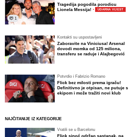
Tragedija pogodila porodicu
·
Lionela Messija!
UDARNA VIJEST
1
Kontakti su uspostavljeni
Zaboravite na Viniciusa! Arsenal
dovodi momka od 125 miliona,
transferu se raduje i Alajbegović
Potvrdio i Fabrizio Romano
Flick bez milosti prema igraču!
Definitivno je otpisan, ne putuje s
ekipom i može tražiti novi klub
NAJČITANIJE IZ KATEGORIJE
Vratili se u Barcelonu
Flick sinoć održao sastanak, pa