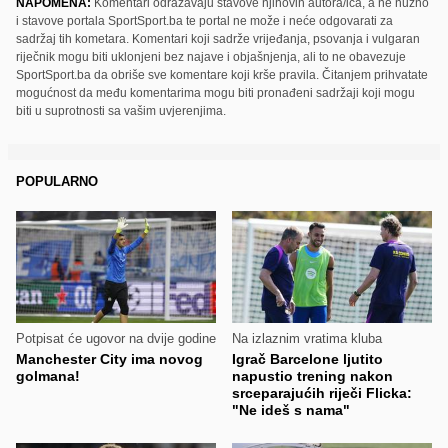
NAPOMENA:
Komentari odražavaju stavove njihovih autora/ica, a ne nužno
i stavove portala SportSport.ba te portal ne može i neće odgovarati za
sadržaj tih kometara. Komentari koji sadrže vrijeđanja, psovanja i vulgaran
riječnik mogu biti uklonjeni bez najave i objašnjenja, ali to ne obavezuje
SportSport.ba da obriše sve komentare koji krše pravila. Čitanjem prihvatate
mogućnost da među komentarima mogu biti pronađeni sadržaji koji mogu
biti u suprotnosti sa vašim uvjerenjima.
POPULARNO
Potpisat će ugovor na dvije godine
Na izlaznim vratima kluba
Manchester City ima novog
Igrač Barcelone ljutito
golmana!
napustio trening nakon
srceparajućih riječi Flicka:
"Ne ideš s nama"