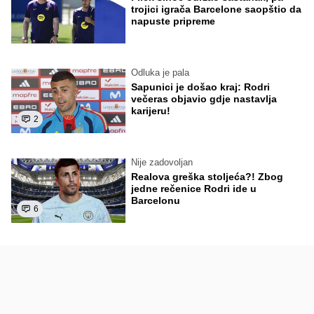
trojici igrača Barcelone saopštio da
napuste pripreme
Odluka je pala
Sapunici je došao kraj: Rodri
večeras objavio gdje nastavlja
karijeru!
2
Nije zadovoljan
Realova greška stoljeća?! Zbog
jedne rečenice Rodri ide u
Barcelonu
6