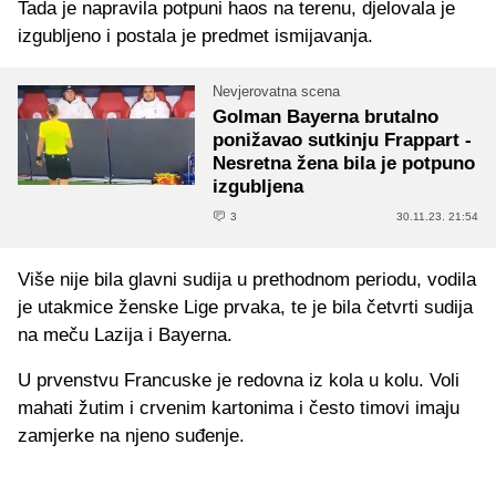
Tada je napravila potpuni haos na terenu, djelovala je
izgubljeno i postala je predmet ismijavanja.
Nevjerovatna scena
Golman Bayerna brutalno
ponižavao sutkinju Frappart -
Nesretna žena bila je potpuno
izgubljena
3
30.11.23. 21:54
Više nije bila glavni sudija u prethodnom periodu, vodila
je utakmice ženske Lige prvaka, te je bila četvrti sudija
na meču Lazija i Bayerna.
U prvenstvu Francuske je redovna iz kola u kolu. Voli
mahati žutim i crvenim kartonima i često timovi imaju
zamjerke na njeno suđenje.