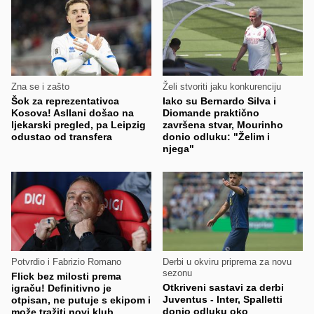
Zna se i zašto
Želi stvoriti jaku konkurenciju
Šok za reprezentativca
Iako su Bernardo Silva i
Kosova! Asllani došao na
Diomande praktično
ljekarski pregled, pa Leipzig
završena stvar, Mourinho
odustao od transfera
donio odluku: "Želim i
njega"
Potvrdio i Fabrizio Romano
Derbi u okviru priprema za novu
sezonu
Flick bez milosti prema
Otkriveni sastavi za derbi
igraču! Definitivno je
Juventus - Inter, Spalletti
otpisan, ne putuje s ekipom i
donio odluku oko
može tražiti novi klub